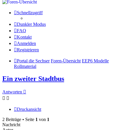
Schnellzugriff
Dunkler Modus
FAQ
Kontakt
Anmelden
Registrieren
Portal die Sechser
Foren-Übersicht
EEP6 Modelle
Rollmaterial
Ein zweiter Stadtbus
Antworten
Druckansicht
2 Beiträge • Seite
1
von
1
Nachricht
Autor