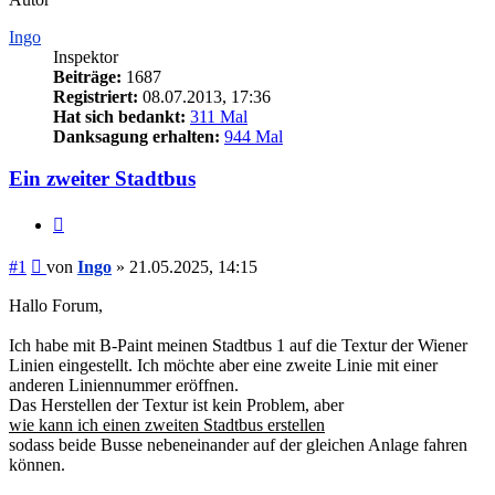
Ingo
Inspektor
Beiträge:
1687
Registriert:
08.07.2013, 17:36
Hat sich bedankt:
311 Mal
Danksagung erhalten:
944 Mal
Ein zweiter Stadtbus
Zitieren
Beitrag
#1
von
Ingo
»
21.05.2025, 14:15
Hallo Forum,
Ich habe mit B-Paint meinen Stadtbus 1 auf die Textur der Wiener
Linien eingestellt. Ich möchte aber eine zweite Linie mit einer
anderen Liniennummer eröffnen.
Das Herstellen der Textur ist kein Problem, aber
wie kann ich einen zweiten Stadtbus erstellen
sodass beide Busse nebeneinander auf der gleichen Anlage fahren
können.