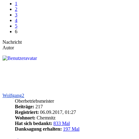
1
2
3
4
5
6
Nachricht
Autor
Wolfgang2
Oberbetriebsmeister
Beiträge:
217
Registriert:
06.09.2017, 01:27
Wohnort:
Chemnitz
Hat sich bedankt:
833 Mal
Danksagung erhalten:
197 Mal