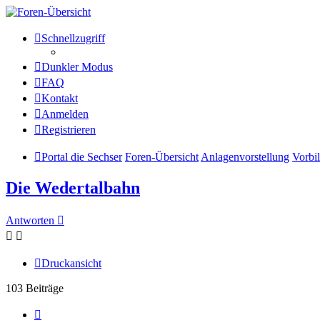
Die Sechser - Anlagenmeisterei
Schnellzugriff
Dunkler Modus
Anlagenmeisterei
FAQ
Zum Inhalt
Kontakt
Anmelden
Registrieren
Portal die Sechser
Foren-Übersicht
Anlagenvorstellung
Vorbi
Die Wedertalbahn
Antworten
Druckansicht
103 Beiträge
Vorherige