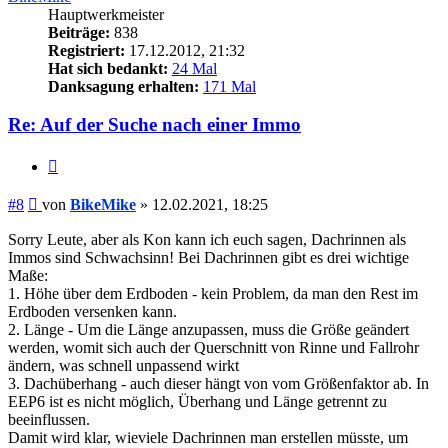
Hauptwerkmeister
Beiträge:
838
Registriert:
17.12.2012, 21:32
Hat sich bedankt:
24 Mal
Danksagung erhalten:
171 Mal
Re: Auf der Suche nach einer Immo
Zitieren
Beitrag
#8
von
BikeMike
»
12.02.2021, 18:25
Sorry Leute, aber als Kon kann ich euch sagen, Dachrinnen als
Immos sind Schwachsinn! Bei Dachrinnen gibt es drei wichtige
Maße:
1. Höhe über dem Erdboden - kein Problem, da man den Rest im
Erdboden versenken kann.
2. Länge - Um die Länge anzupassen, muss die Größe geändert
werden, womit sich auch der Querschnitt von Rinne und Fallrohr
ändern, was schnell unpassend wirkt
3. Dachüberhang - auch dieser hängt von vom Größenfaktor ab. In
EEP6 ist es nicht möglich, Überhang und Länge getrennt zu
beeinflussen.
Damit wird klar, wieviele Dachrinnen man erstellen müsste, um