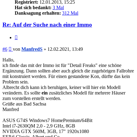
Registriert:
12.01.2013, 15:25
Hat sich bedankt:
3 Mal
Danksagung erhalten:
312 Mal
Re: Auf der Suche nach einer Immo
Zitieren
Beitrag
#6
von
ManfredS
»
12.02.2021, 13:49
Hallo,
ich finde das mit der Immo ist für "Detail Freaks" eine schöne
Ergänzung. Dann sollten aber auch gleich die zugehörigen Fallrohre
mit konstruiert werden. Für einen gestandene Kon, dürfte das kein
Problem sein.
Albrecht dich kann ich beruhigen, keiner will hier ein Modell
verändern. Es sollte
ein
zusätzliches Modell für mehrere Häuser
zum vorstellen erstellt werden.
Grüße aus Bad Sachsa
Manfred
ASUS G74S Windows7 HomePremium/64Bit
Intel i7-2630QM 2,0 - 2,9 GHz, 8GB
NVIDIA GTX 560M, 3GB, 17" 1920x1080
EEP 6 Classic, Albert und Co