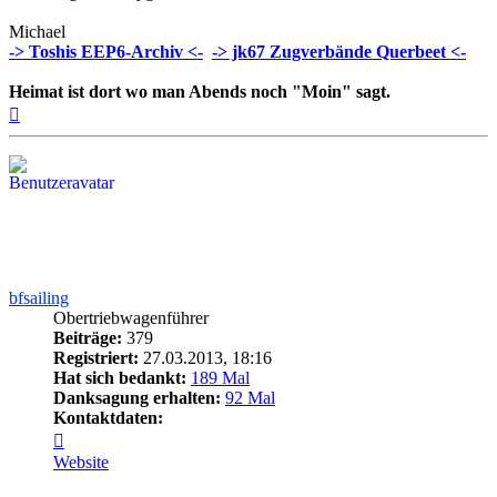
Michael
-> Toshis EEP6-Archiv <-
-> jk67 Zugverbände Querbeet <-
Heimat ist dort wo man Abends noch "Moin" sagt.
Nach
oben
bfsailing
Obertriebwagenführer
Beiträge:
379
Registriert:
27.03.2013, 18:16
Hat sich bedankt:
189 Mal
Danksagung erhalten:
92 Mal
Kontaktdaten:
Kontaktdaten
von
Website
bfsailing