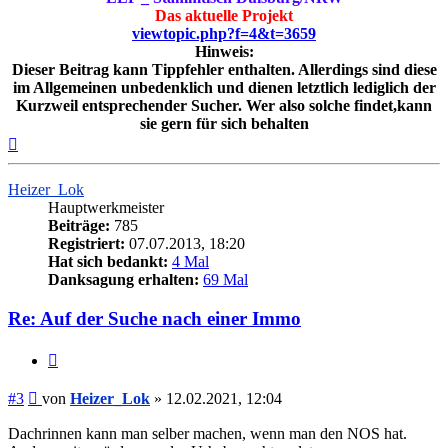
Das aktuelle Projekt
viewtopic.php?f=4&t=3659
Hinweis:
Dieser Beitrag kann Tippfehler enthalten. Allerdings sind diese
im Allgemeinen unbedenklich und dienen letztlich lediglich der
Kurzweil entsprechender Sucher. Wer also solche findet,kann
sie gern für sich behalten
Nach
oben
Heizer_Lok
Hauptwerkmeister
Beiträge:
785
Registriert:
07.07.2013, 18:20
Hat sich bedankt:
4 Mal
Danksagung erhalten:
69 Mal
Re: Auf der Suche nach einer Immo
Zitieren
Beitrag
#3
von
Heizer_Lok
»
12.02.2021, 12:04
Dachrinnen kann man selber machen, wenn man den NOS hat.