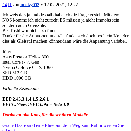
Beitrag
#4
von
micky053
»
12.02.2021, 12:22
Ich weis daß ja und deshalb habe ich die Frage gestellt.Mit dem
NOS komme ich nicht zurecht.ES müssen ja nicht Immoßs sein
sondern auch Gleisstile.
Bei Toshi war nichts zu finden.
Danke für die Antworten und vllt. findet sich doch noch ein Kon der
dies als Gleisstil machen könnte;dann wäre die Anpassung variabel.
Jürgen
Asus Pretator Helios 300
Intel Core i7 7. Gen
Nvidia Geforce GTX 1060
SSD 512 GB
HDD 1000 GB
Virtuelle Eisenbahn
EEP 2.43,3.1,4.1,5.2,6.1
EEEC;ViewEEEC 0.9a + Beta 1.0
Danke an alle Kons,für die schönen Modelle .
Graue Haare sind eine Ehre, auf dem Weg zum Ruhm werden Sie
erlangt