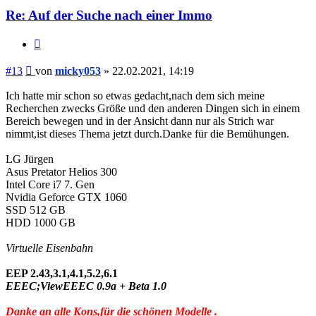
Re: Auf der Suche nach einer Immo
Zitieren
Beitrag
#13
von
micky053
»
22.02.2021, 14:19
Ich hatte mir schon so etwas gedacht,nach dem sich meine
Recherchen zwecks Größe und den anderen Dingen sich in einem
Bereich bewegen und in der Ansicht dann nur als Strich war
nimmt,ist dieses Thema jetzt durch.Danke für die Bemühungen.
LG Jürgen
Asus Pretator Helios 300
Intel Core i7 7. Gen
Nvidia Geforce GTX 1060
SSD 512 GB
HDD 1000 GB
Virtuelle Eisenbahn
EEP 2.43,3.1,4.1,5.2,6.1
EEEC;ViewEEEC 0.9a + Beta 1.0
Danke an alle Kons,für die schönen Modelle .