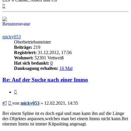
Nach
oben
micky053
Oberbetriebsmeister
Beiträge:
219
Registriert:
31.12.2012, 17:56
Wohnort:
52391 Vettweiß
Hat sich bedankt:
0
Danksagung erhalten:
16 Mal
Re: Auf der Suche nach einer Immo
Zitieren
Beitrag
#7
von
micky053
»
12.02.2021, 14:35
Bei einem Spline ist es doch egal und man kann ihn auf die Länge
des Objektes anpassen,welches man bei einem Immo nicht kann.Bei
einemm Immo ist immer Kitpashing angesagt.