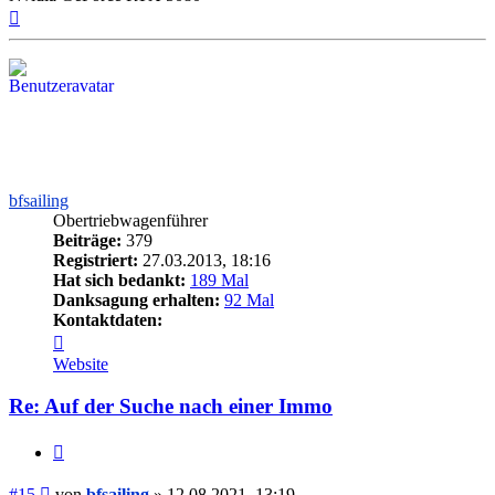
Nach
oben
bfsailing
Obertriebwagenführer
Beiträge:
379
Registriert:
27.03.2013, 18:16
Hat sich bedankt:
189 Mal
Danksagung erhalten:
92 Mal
Kontaktdaten:
Kontaktdaten
von
Website
bfsailing
Re: Auf der Suche nach einer Immo
Zitieren
Beitrag
#15
von
bfsailing
»
12.08.2021, 13:19