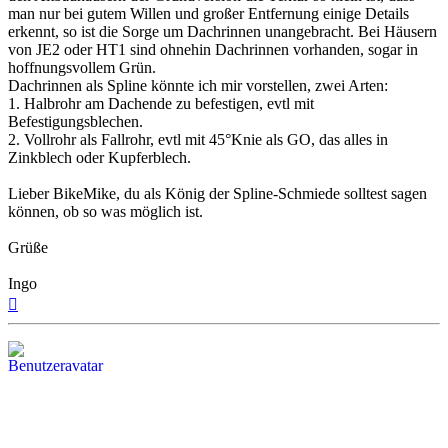
man nur bei gutem Willen und großer Entfernung einige Details
erkennt, so ist die Sorge um Dachrinnen unangebracht. Bei Häusern
von JE2 oder HT1 sind ohnehin Dachrinnen vorhanden, sogar in
hoffnungsvollem Grün.
Dachrinnen als Spline könnte ich mir vorstellen, zwei Arten:
1. Halbrohr am Dachende zu befestigen, evtl mit
Befestigungsblechen.
2. Vollrohr als Fallrohr, evtl mit 45°Knie als GO, das alles in
Zinkblech oder Kupferblech.
Lieber BikeMike, du als König der Spline-Schmiede solltest sagen
können, ob so was möglich ist.
Grüße
Ingo
Nach
oben