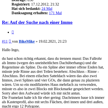
Registriert:
17.12.2012, 21:32
Hat sich bedankt:
24 Mal
Danksagung erhalten:
171 Mal
Re: Auf der Suche nach einer Immo
Zitieren
Beitrag
#11
von
BikeMike
»
19.02.2021, 21:23
Hallo Ingo,
du hast schon richtig erkannt, dass du trennen musst: Das Fallrohr
als Immo (wegen des uneinheitlichen Dachüberhangs) und die
Regenrinne als Spline. Da ein Spline aber immer offene Enden hat,
müsste jede Rinne aus drei Teilen bestehen: Abschluss - Rinne -
Abschluss. Bei einem eifachen Satteldach wären das also zwei
Immos, zwei Splines und vier GOs, die dann genau zu plazieren
wären. Um so ein modifiziertes Haus mehrfach zu verwenden,
müsste es also in zwei Blocks mit Blockmarke gespeichert werden.
Sorry aber den Aufwand würde ich mir nicht antun.
Die Framelast halte ich für eher gering: Dachrinnen baue ich immer
als Kastenprofil, also mit sechs Flächen, drei innen und drei außen,
macht ergo 12 Polygone.