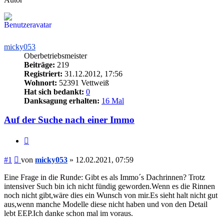
micky053
Oberbetriebsmeister
Beiträge:
219
Registriert:
31.12.2012, 17:56
Wohnort:
52391 Vettweiß
Hat sich bedankt:
0
Danksagung erhalten:
16 Mal
Auf der Suche nach einer Immo
Zitieren
Beitrag
#1
von
micky053
»
12.02.2021, 07:59
Eine Frage in die Runde: Gibt es als Immo´s Dachrinnen? Trotz
intensiver Such bin ich nicht fündig geworden.Wenn es die Rinnen
noch nicht gibt,wäre dies ein Wunsch von mir.Es sieht halt nicht gut
aus,wenn manche Modelle diese nicht haben und von den Detail
lebt EEP.Ich danke schon mal im voraus.