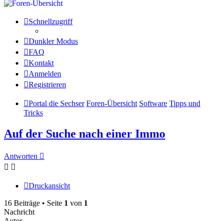
Schnellzugriff
Dunkler Modus
FAQ
Kontakt
Anmelden
Registrieren
Portal die Sechser
Foren-Übersicht
Software
Tipps und
Tricks
Auf der Suche nach einer Immo
Antworten
Druckansicht
16 Beiträge • Seite
1
von
1
Nachricht
Autor