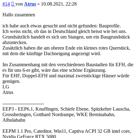
Beitrag
#14
von
Atrus
»
10.08.2021, 22:28
Hallo zusammen
ich habe auch etwas gesucht und nicht gefunden: Bauprofile.
Ich weiss nicht, ob das in Deutschland gleich heisst wie bei uns.
Grundsätzlich handelt es sich um Stangen, um ein Baugrundstück
abzustecken.
Zusätzlich haben die am oberen Ende ein kleines rotes Querstück,
mit dem die künftige Dachneigung angezeigt wird.
Im Zusammenhang mit den verschiedenen Baustadien für EFH, die
es für uns 6-er gibt, wäre das eine schöne Ergänzung.
Für EHF, Doppel-EFH und maximal zweistöckige Häuser würde
genügen.
LG
Atrus
---------------------------
EEP3 - EEP6.1, Knuffingen, Schiefe Ebene, Spitzkehre Lauscha,
Grossheringen, Gotthard Nordrampe, WKE Berninabahn,
Albulabahn
EEPM 1.1 Pro, Cateditor, Win11, Captiva ACPI 32 GB intel core,
Nvidia GeForce RTX 5080