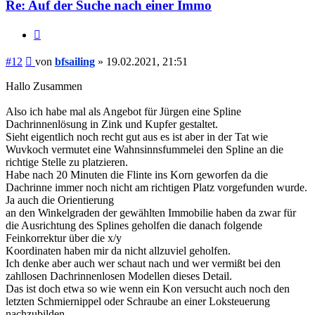
Re: Auf der Suche nach einer Immo
Zitieren
Beitrag
#12
von
bfsailing
»
19.02.2021, 21:51
Hallo Zusammen
Also ich habe mal als Angebot für Jürgen eine Spline
Dachrinnenlösung in Zink und Kupfer gestaltet.
Sieht eigentlich noch recht gut aus es ist aber in der Tat wie
Wuvkoch vermutet eine Wahnsinnsfummelei den Spline an die
richtige Stelle zu platzieren.
Habe nach 20 Minuten die Flinte ins Korn geworfen da die
Dachrinne immer noch nicht am richtigen Platz vorgefunden wurde.
Ja auch die Orientierung
an den Winkelgraden der gewählten Immobilie haben da zwar für
die Ausrichtung des Splines geholfen die danach folgende
Feinkorrektur über die x/y
Koordinaten haben mir da nicht allzuviel geholfen.
Ich denke aber auch wer schaut nach und wer vermißt bei den
zahllosen Dachrinnenlosen Modellen dieses Detail.
Das ist doch etwa so wie wenn ein Kon versucht auch noch den
letzten Schmiernippel oder Schraube an einer Loksteuerung
nachzubilden.