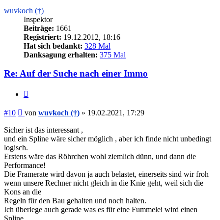
wuvkoch (†)
Inspektor
Beiträge:
1661
Registriert:
19.12.2012, 18:16
Hat sich bedankt:
328 Mal
Danksagung erhalten:
375 Mal
Re: Auf der Suche nach einer Immo
Zitieren
Beitrag
#10
von
wuvkoch (†)
»
19.02.2021, 17:29
Sicher ist das interessant ,
und ein Spline wäre sicher möglich , aber ich finde nicht unbedingt
logisch.
Erstens wäre das Röhrchen wohl ziemlich dünn, und dann die
Performance!
Die Framerate wird davon ja auch belastet, einerseits sind wir froh
wenn unsere Rechner nicht gleich in die Knie geht, weil sich die
Kons an die
Regeln für den Bau gehalten und noch halten.
Ich überlege auch gerade was es für eine Fummelei wird einen
Spline