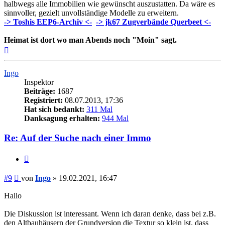
halbwegs alle Immobilien wie gewünscht auszustatten. Da wäre es
sinnvoller, gezielt unvollständige Modelle zu erweitern.
-> Toshis EEP6-Archiv <-
-> jk67 Zugverbände Querbeet <-
Heimat ist dort wo man Abends noch "Moin" sagt.
Nach
oben
Ingo
Inspektor
Beiträge:
1687
Registriert:
08.07.2013, 17:36
Hat sich bedankt:
311 Mal
Danksagung erhalten:
944 Mal
Re: Auf der Suche nach einer Immo
Zitieren
Beitrag
#9
von
Ingo
»
19.02.2021, 16:47
Hallo
Die Diskussion ist interessant. Wenn ich daran denke, dass bei z.B.
den Altbauhäusern der Grundversion die Textur so klein ist, dass