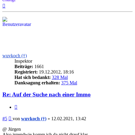
Nach
oben
wuvkoch (†)
Inspektor
Beiträge:
1661
Registriert:
19.12.2012, 18:16
Hat sich bedankt:
328 Mal
Danksagung erhalten:
375 Mal
Re: Auf der Suche nach einer Immo
Zitieren
Beitrag
#5
von
wuvkoch (†)
»
12.02.2021, 13:42
@ Jürgen
Also irgendwie komm ich da nicht drauf klar,