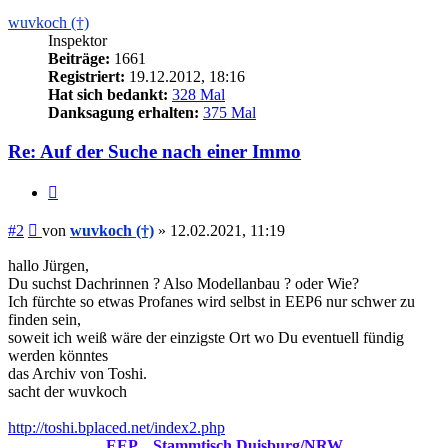
wuvkoch (†)
Inspektor
Beiträge:
1661
Registriert:
19.12.2012, 18:16
Hat sich bedankt:
328 Mal
Danksagung erhalten:
375 Mal
Re: Auf der Suche nach einer Immo
Zitieren
Beitrag
#2
von
wuvkoch (†)
»
12.02.2021, 11:19
hallo Jürgen,
Du suchst Dachrinnen ? Also Modellanbau ? oder Wie?
Ich fürchte so etwas Profanes wird selbst in EEP6 nur schwer zu
finden sein,
soweit ich weiß wäre der einzigste Ort wo Du eventuell fündig
werden könntes
das Archiv von Toshi.
sacht der wuvkoch
http://toshi.bplaced.net/index2.php
EEP _ Stammtisch Duisburg/NRW