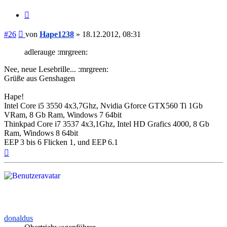
Zitieren
Beitrag
#26
von
Hape1238
»
18.12.2012, 08:31
adlerauge :mrgreen:
Nee, neue Lesebrille... :mrgreen:
Grüße aus Genshagen
Hape!
Intel Core i5 3550 4x3,7Ghz, Nvidia Gforce GTX560 Ti 1Gb
VRam, 8 Gb Ram, Windows 7 64bit
Thinkpad Core i7 3537 4x3,1Ghz, Intel HD Grafics 4000, 8 Gb
Ram, Windows 8 64bit
EEP 3 bis 6 Flicken 1, und EEP 6.1
Nach
oben
donaldus