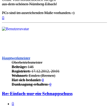
aus dem schönen Nürnberg Eibach!
PCs sind im ausreichenden Maße vorhanden. :)
Nach
oben
Hauptwerkmeister
Oberbetriebsmeister
Beiträge:
146
Registriert:
17.12.2012, 20:01
Wohnort:
Emden (Bremen)
Hat sich bedankt:
0
Danksagung erhalten:
0
Re: Einfach nur ein Schnappschuss
Zitieren