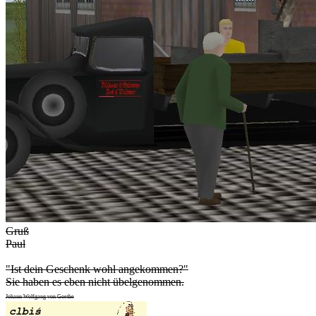
Gruß
Paul
"Ist dein Geschenk wohl angekommen?"
Sie haben es eben nicht übelgenommen.
Johann Wolfgang von Goethe