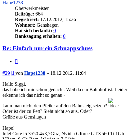
Hape1238
Oberwerkmeister
Beiträge:
664
Registriert:
17.12.2012, 15:26
Wohnort:
Genshagen
Hat sich bedankt:
0
Danksagung erhalten:
0
Re: Einfach nur ein Schnappschuss
Zitieren
Beitrag
#29
von
Hape1238
»
18.12.2012, 11:04
Hallo Siggi,
das habe ich mir schon gedacht. Weil da ein Bahnhof ist. Leider
erkenne ich das nicht so genau -
kann man nicht den Pfeiler auf den Bahnsteig setzen?
Oder ist der zu Fett? Sieht nicht so aus. Oder?
Grüße aus Genshagen
Hape!
Intel Core i5 3550 4x3,7Ghz, Nvidia Gforce GTX560 Ti 1Gb