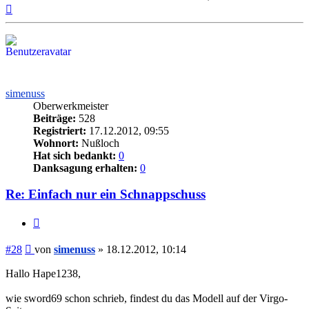
Nach
oben
simenuss
Oberwerkmeister
Beiträge:
528
Registriert:
17.12.2012, 09:55
Wohnort:
Nußloch
Hat sich bedankt:
0
Danksagung erhalten:
0
Re: Einfach nur ein Schnappschuss
Zitieren
Beitrag
#28
von
simenuss
»
18.12.2012, 10:14
Hallo Hape1238,
wie sword69 schon schrieb, findest du das Modell auf der Virgo-