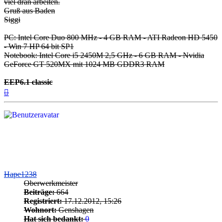
viel dran arbeiten.
Gruß aus Baden
Siggi
PC: Intel Core Duo 800 MHz - 4 GB RAM - ATI Radeon HD 5450
- Win 7 HP 64 bit SP1
Notebook: Intel Core i5 2450M 2,5 GHz - 6 GB RAM - Nvidia
GeForce GT 520MX mit 1024 MB GDDR3 RAM
EEP6.1 classic
Nach
oben
Hape1238
Oberwerkmeister
Beiträge:
664
Registriert:
17.12.2012, 15:26
Wohnort:
Genshagen
Hat sich bedankt:
0