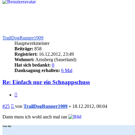
TrailDogRunner1909
Hauptwerkmeister
Beiträge:
858
Registriert:
16.12.2012, 23:49
Wohnort:
Arnsberg (Sauerland)
Hat sich bedankt:
0
Danksagung erhalten:
6 Mal
Re: Einfach nur ein Schnappschuss
Zitieren
Beitrag
#25
von
TrailDogRunner1909
»
18.12.2012, 00:04
Dann muss ich wohl auch mal ran