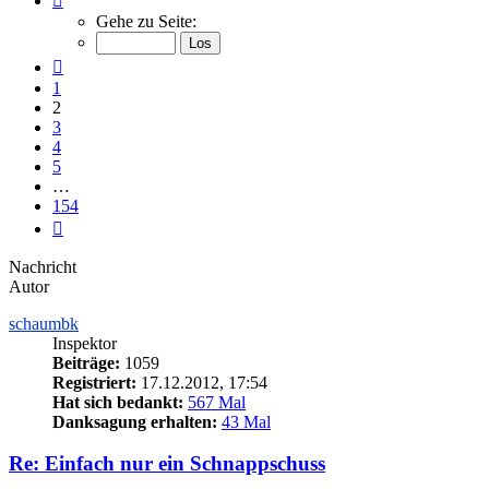
2
Gehe zu Seite:
von
154
Vorherige
1
2
3
4
5
…
154
Nächste
Nachricht
Autor
schaumbk
Inspektor
Beiträge:
1059
Registriert:
17.12.2012, 17:54
Hat sich bedankt:
567 Mal
Danksagung erhalten:
43 Mal
Re: Einfach nur ein Schnappschuss