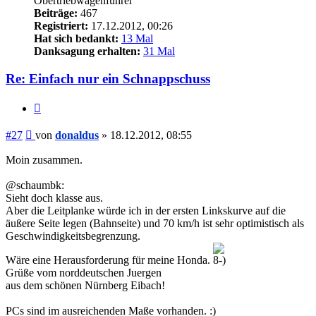
Obertriebwagenführer
Beiträge:
467
Registriert:
17.12.2012, 00:26
Hat sich bedankt:
13 Mal
Danksagung erhalten:
31 Mal
Re: Einfach nur ein Schnappschuss
Zitieren
Beitrag
#27
von
donaldus
»
18.12.2012, 08:55
Moin zusammen.
@schaumbk:
Sieht doch klasse aus.
Aber die Leitplanke würde ich in der ersten Linkskurve auf die
äußere Seite legen (Bahnseite) und 70 km/h ist sehr optimistisch als
Geschwindigkeitsbegrenzung.
Wäre eine Herausforderung für meine Honda.
Grüße vom norddeutschen Juergen
aus dem schönen Nürnberg Eibach!
PCs sind im ausreichenden Maße vorhanden. :)