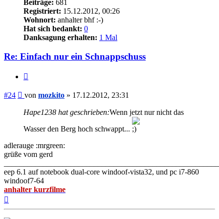
Beiträge:
681
Registriert:
15.12.2012, 00:26
Wohnort:
anhalter bhf :-)
Hat sich bedankt:
0
Danksagung erhalten:
1 Mal
Re: Einfach nur ein Schnappschuss
Zitieren
Beitrag
#24
von
mozkito
»
17.12.2012, 23:31
Hape1238 hat geschrieben:
Wenn jetzt nur nicht das
Wasser den Berg hoch schwappt...
adlerauge :mrgreen:
grüße vom gerd
_______________________________________________________
eep 6.1 auf notebook dual-core windoof-vista32, und pc i7-860
windoof7-64
anhalter kurzfilme
Nach
oben