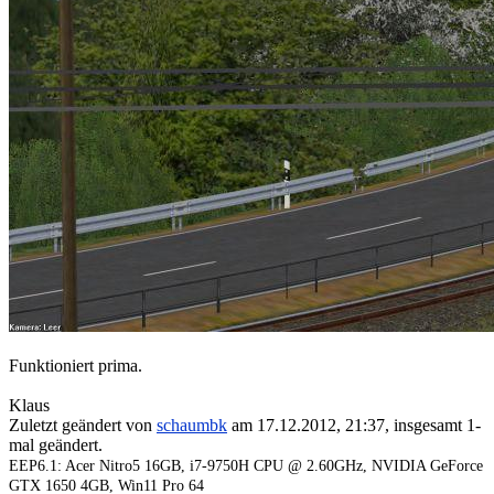
Funktioniert prima.
Klaus
Zuletzt geändert von
schaumbk
am 17.12.2012, 21:37, insgesamt 1-
mal geändert.
EEP6.1: Acer Nitro5 16GB, i7-9750H CPU @ 2.60GHz, NVIDIA GeForce
GTX 1650 4GB, Win11 Pro 64