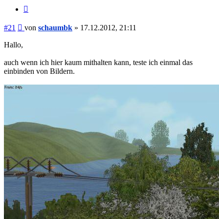
Zitieren
Beitrag
#21
von
schaumbk
»
17.12.2012, 21:11
Hallo,
auch wenn ich hier kaum mithalten kann, teste ich einmal das
einbinden von Bildern.