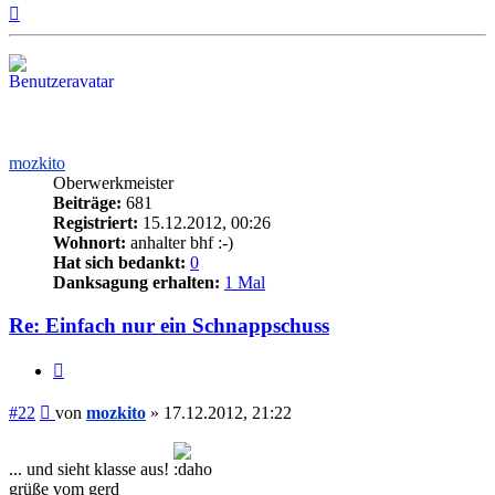
Nach
oben
mozkito
Oberwerkmeister
Beiträge:
681
Registriert:
15.12.2012, 00:26
Wohnort:
anhalter bhf :-)
Hat sich bedankt:
0
Danksagung erhalten:
1 Mal
Re: Einfach nur ein Schnappschuss
Zitieren
Beitrag
#22
von
mozkito
»
17.12.2012, 21:22
... und sieht klasse aus!
grüße vom gerd