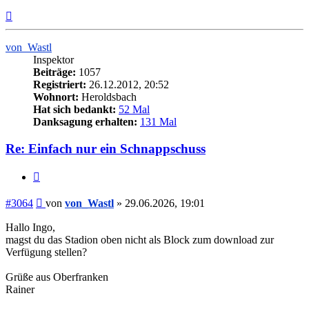
Nach
oben
von_Wastl
Inspektor
Beiträge:
1057
Registriert:
26.12.2012, 20:52
Wohnort:
Heroldsbach
Hat sich bedankt:
52 Mal
Danksagung erhalten:
131 Mal
Re: Einfach nur ein Schnappschuss
Zitieren
Beitrag
#3064
von
von_Wastl
»
29.06.2026, 19:01
Hallo Ingo,
magst du das Stadion oben nicht als Block zum download zur
Verfügung stellen?
Grüße aus Oberfranken
Rainer