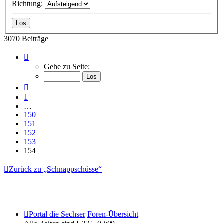
Richtung:
3070 Beiträge
Seite
154
Gehe zu Seite:
von
154
Vorherige
1
…
150
151
152
153
154
Zurück zu „Schnappschüsse“
Portal die Sechser
Foren-Übersicht