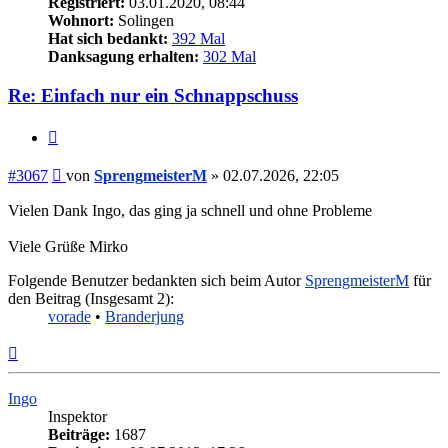
Registriert:
03.01.2020, 08:44
Wohnort:
Solingen
Hat sich bedankt:
392 Mal
Danksagung erhalten:
302 Mal
Re: Einfach nur ein Schnappschuss
Zitieren
Beitrag
#3067
von
SprengmeisterM
»
02.07.2026, 22:05
Vielen Dank Ingo, das ging ja schnell und ohne Probleme
Viele Grüße Mirko
Folgende Benutzer bedankten sich beim Autor
SprengmeisterM
für
den Beitrag (Insgesamt 2):
vorade
•
Branderjung
Nach
oben
Ingo
Inspektor
Beiträge:
1687