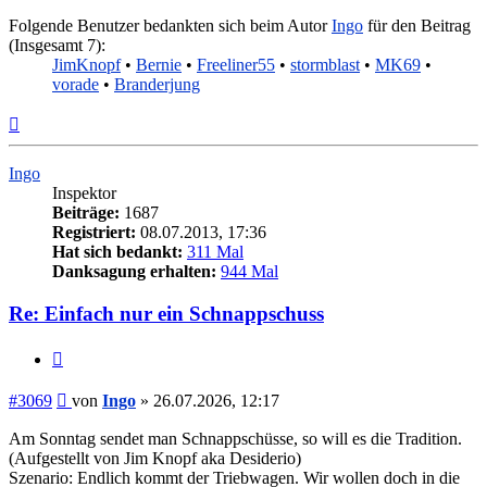
Folgende Benutzer bedankten sich beim Autor
Ingo
für den Beitrag
(Insgesamt 7):
JimKnopf
•
Bernie
•
Freeliner55
•
stormblast
•
MK69
•
vorade
•
Branderjung
Nach
oben
Ingo
Inspektor
Beiträge:
1687
Registriert:
08.07.2013, 17:36
Hat sich bedankt:
311 Mal
Danksagung erhalten:
944 Mal
Re: Einfach nur ein Schnappschuss
Zitieren
Beitrag
#3069
von
Ingo
»
26.07.2026, 12:17
Am Sonntag sendet man Schnappschüsse, so will es die Tradition.
(Aufgestellt von Jim Knopf aka Desiderio)
Szenario: Endlich kommt der Triebwagen. Wir wollen doch in die