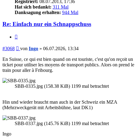
Registriert:
08.07.2013, 17:36
Hat sich bedankt:
311 Mal
Danksagung erhalten:
944 Mal
Re: Einfach nur ein Schnappschuss
Zitieren
Beitrag
#3068
von
Ingo
»
06.07.2026, 13:34
En Suisse, ce qui est bien quand on est touriste, c'est qu'on reçoit un
ticket pour utiliser les moyens de transport publics. Alors on prend le
train pour aller à Fribourg.
SBB-0335.jpg (158.38 KiB) 1199 mal betrachtet
Hin und wieder braucht man auch in der Schweiz ein MZA
(Mehrzweckgerät mit Arbeitsbühne, laut DK1)
SBB-0337.jpg (145.76 KiB) 1199 mal betrachtet
Ingo