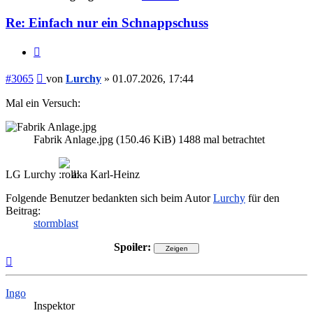
Re: Einfach nur ein Schnappschuss
Zitieren
Beitrag
#3065
von
Lurchy
»
01.07.2026, 17:44
Mal ein Versuch:
Fabrik Anlage.jpg (150.46 KiB) 1488 mal betrachtet
LG Lurchy
aka Karl-Heinz
Folgende Benutzer bedankten sich beim Autor
Lurchy
für den
Beitrag:
stormblast
Spoiler:
Nach
oben
Ingo
Inspektor