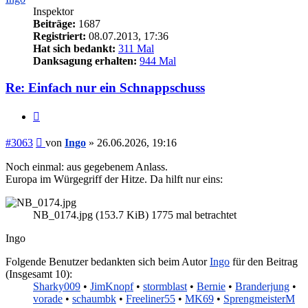
Inspektor
Beiträge:
1687
Registriert:
08.07.2013, 17:36
Hat sich bedankt:
311 Mal
Danksagung erhalten:
944 Mal
Re: Einfach nur ein Schnappschuss
Zitieren
Beitrag
#3063
von
Ingo
»
26.06.2026, 19:16
Noch einmal: aus gegebenem Anlass.
Europa im Würgegriff der Hitze. Da hilft nur eins:
NB_0174.jpg (153.7 KiB) 1775 mal betrachtet
Ingo
Folgende Benutzer bedankten sich beim Autor
Ingo
für den Beitrag
(Insgesamt 10):
Sharky009
•
JimKnopf
•
stormblast
•
Bernie
•
Branderjung
•
vorade
•
schaumbk
•
Freeliner55
•
MK69
•
SprengmeisterM