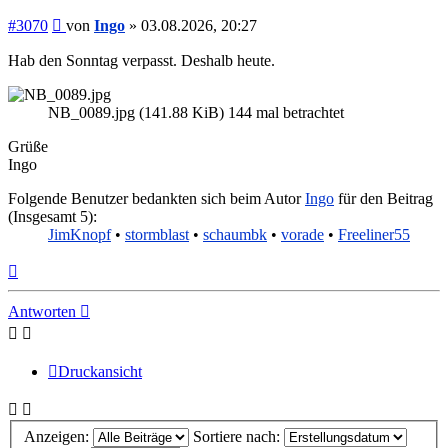
Beitrag
#3070
von
Ingo
»
03.08.2026, 20:27
Hab den Sonntag verpasst. Deshalb heute.
NB_0089.jpg (141.88 KiB) 144 mal betrachtet
Grüße
Ingo
Folgende Benutzer bedankten sich beim Autor
Ingo
für den Beitrag
(Insgesamt 5):
JimKnopf
•
stormblast
•
schaumbk
•
vorade
•
Freeliner55
Nach
oben
Antworten
Druckansicht
Anzeigen:
Sortiere nach: