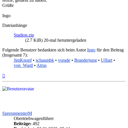
Hoffe, gedient zu haben.
Grüße
Ingo
Dateianhänge
Stadion.zip
(2.7 KiB) 20-mal heruntergeladen
Folgende Benutzer bedankten sich beim Autor
Ingo
für den Beitrag
(Insgesamt 7):
JimKnopf
•
schaumbk
•
vorade
•
Branderjung
•
UHart
•
von_Wastl
•
Atrus
Nach
oben
SprengmeisterM
Obertriebwagenführer
Beiträge:
492