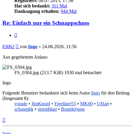
Registriert:
08.07.2013, 17:36
Hat sich bedankt:
311 Mal
Danksagung erhalten:
944 Mal
Re: Einfach nur ein Schnappschuss
Zitieren
Beitrag
#3062
von
Ingo
»
24.06.2026, 11:56
Aus gegebenem Anlass:
FS_0304.jpg (213.7 KiB) 1930 mal betrachtet
Ingo
Folgende Benutzer bedankten sich beim Autor
Ingo
für den Beitrag
(Insgesamt 8):
vorade
•
JimKnopf
•
Freeliner55
•
MK69
•
UHart
•
schaumbk
•
stormblast
•
Branderjung
Nach
oben
Ingo