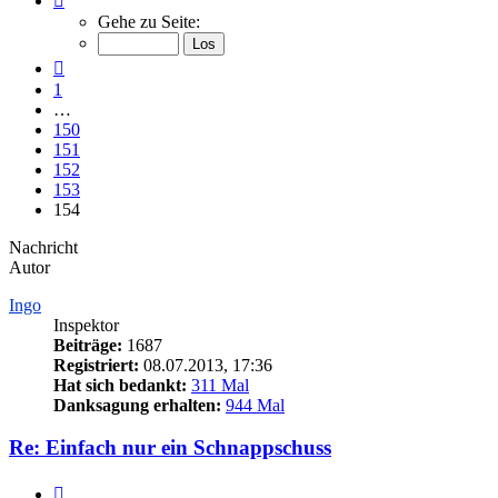
154
Gehe zu Seite:
von
154
Vorherige
1
…
150
151
152
153
154
Nachricht
Autor
Ingo
Inspektor
Beiträge:
1687
Registriert:
08.07.2013, 17:36
Hat sich bedankt:
311 Mal
Danksagung erhalten:
944 Mal
Re: Einfach nur ein Schnappschuss
Zitieren