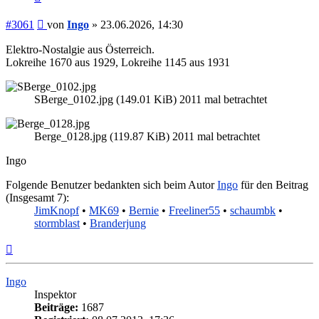
Beitrag
#3061
von
Ingo
»
23.06.2026, 14:30
Elektro-Nostalgie aus Österreich.
Lokreihe 1670 aus 1929, Lokreihe 1145 aus 1931
SBerge_0102.jpg (149.01 KiB) 2011 mal betrachtet
Berge_0128.jpg (119.87 KiB) 2011 mal betrachtet
Ingo
Folgende Benutzer bedankten sich beim Autor
Ingo
für den Beitrag
(Insgesamt 7):
JimKnopf
•
MK69
•
Bernie
•
Freeliner55
•
schaumbk
•
stormblast
•
Branderjung
Nach
oben
Ingo
Inspektor
Beiträge:
1687