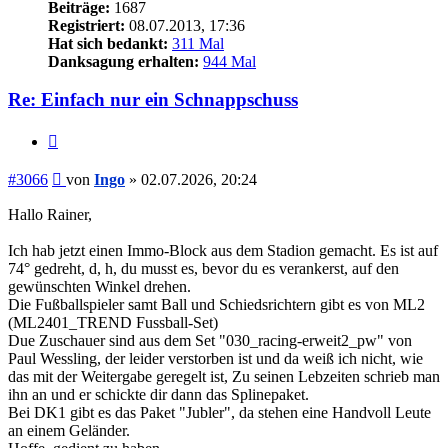
Beiträge:
1687
Registriert:
08.07.2013, 17:36
Hat sich bedankt:
311 Mal
Danksagung erhalten:
944 Mal
Re: Einfach nur ein Schnappschuss
Zitieren
Beitrag
#3066
von
Ingo
»
02.07.2026, 20:24
Hallo Rainer,
Ich hab jetzt einen Immo-Block aus dem Stadion gemacht. Es ist auf
74° gedreht, d, h, du musst es, bevor du es verankerst, auf den
gewünschten Winkel drehen.
Die Fußballspieler samt Ball und Schiedsrichtern gibt es von ML2
(ML2401_TREND Fussball-Set)
Due Zuschauer sind aus dem Set "030_racing-erweit2_pw" von
Paul Wessling, der leider verstorben ist und da weiß ich nicht, wie
das mit der Weitergabe geregelt ist, Zu seinen Lebzeiten schrieb man
ihn an und er schickte dir dann das Splinepaket.
Bei DK1 gibt es das Paket "Jubler", da stehen eine Handvoll Leute
an einem Geländer.