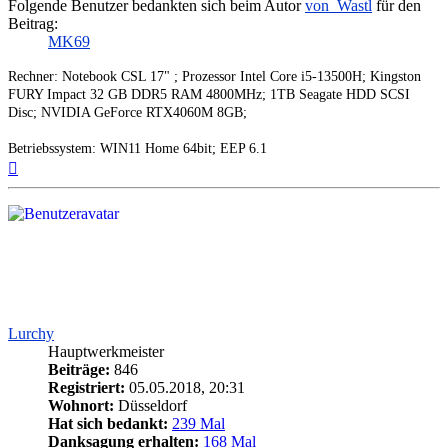
Folgende Benutzer bedankten sich beim Autor
von_Wastl
für den
Beitrag:
MK69
Rechner: Notebook CSL 17" ; Prozessor Intel Core i5-13500H; Kingston
FURY Impact 32 GB DDR5 RAM 4800MHz; 1TB Seagate HDD SCSI
Disc; NVIDIA GeForce RTX4060M 8GB;
Betriebssystem: WIN11 Home 64bit; EEP 6.1
Nach
oben
Lurchy
Hauptwerkmeister
Beiträge:
846
Registriert:
05.05.2018, 20:31
Wohnort:
Düsseldorf
Hat sich bedankt:
239 Mal
Danksagung erhalten:
168 Mal