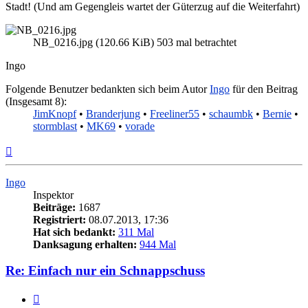
Stadt! (Und am Gegengleis wartet der Güterzug auf die Weiterfahrt)
NB_0216.jpg (120.66 KiB) 503 mal betrachtet
Ingo
Folgende Benutzer bedankten sich beim Autor
Ingo
für den Beitrag
(Insgesamt 8):
JimKnopf
•
Branderjung
•
Freeliner55
•
schaumbk
•
Bernie
•
stormblast
•
MK69
•
vorade
Nach
oben
Ingo
Inspektor
Beiträge:
1687
Registriert:
08.07.2013, 17:36
Hat sich bedankt:
311 Mal
Danksagung erhalten:
944 Mal
Re: Einfach nur ein Schnappschuss
Zitieren