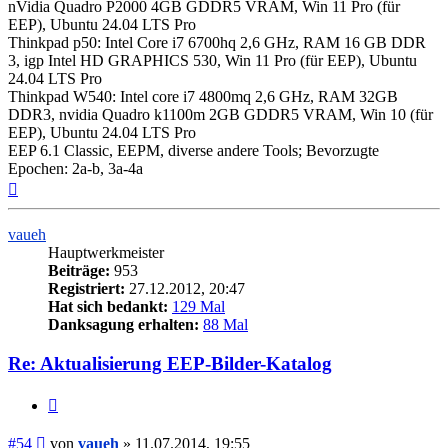
nVidia Quadro P2000 4GB GDDR5 VRAM, Win 11 Pro (für
EEP), Ubuntu 24.04 LTS Pro
Thinkpad p50: Intel Core i7 6700hq 2,6 GHz, RAM 16 GB DDR
3, igp Intel HD GRAPHICS 530, Win 11 Pro (für EEP), Ubuntu
24.04 LTS Pro
Thinkpad W540: Intel core i7 4800mq 2,6 GHz, RAM 32GB
DDR3, nvidia Quadro k1100m 2GB GDDR5 VRAM, Win 10 (für
EEP), Ubuntu 24.04 LTS Pro
EEP 6.1 Classic, EEPM, diverse andere Tools; Bevorzugte
Epochen: 2a-b, 3a-4a
Nach
oben
vaueh
Hauptwerkmeister
Beiträge:
953
Registriert:
27.12.2012, 20:47
Hat sich bedankt:
129 Mal
Danksagung erhalten:
88 Mal
Re: Aktualisierung EEP-Bilder-Katalog
Zitieren
Beitrag
#54
von
vaueh
»
11.07.2014, 19:55