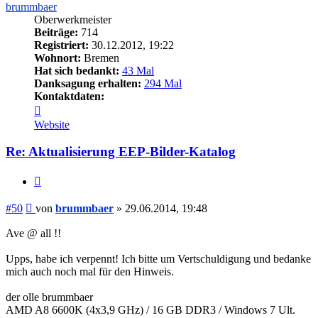
brummbaer
Oberwerkmeister
Beiträge:
714
Registriert:
30.12.2012, 19:22
Wohnort:
Bremen
Hat sich bedankt:
43 Mal
Danksagung erhalten:
294 Mal
Kontaktdaten:
Kontaktdaten
von
Website
brummbaer
Re: Aktualisierung EEP-Bilder-Katalog
Zitieren
Beitrag
#50
von
brummbaer
»
29.06.2014, 19:48
Ave @ all !!
Upps, habe ich verpennt! Ich bitte um Vertschuldigung und bedanke
mich auch noch mal für den Hinweis.
der olle brummbaer
AMD A8 6600K (4x3,9 GHz) / 16 GB DDR3 / Windows 7 Ult.