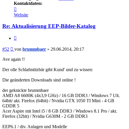
Kontaktdaten:
Kontaktdaten
von
Website
brummbaer
Re: Aktualisierung EEP-Bilder-Katalog
Zitieren
Beitrag
#52
von
brummbaer
»
29.06.2014, 20:17
Ave again !!
Der olle Schlafmützbär gibt Kund' und zu wissen:
Die geänderten Downloads sind online !
der geknickte brummbaer
AMD A8 6600K (4x3,9 GHz) / 16 GB DDR3 / Windows 7 Ult.
64bit/ akt. Firefox (64bit) / Nvidia GTX 1050 TI Mini - 4 GB
GDDR 5
Acer Aspire mit Intel i5 / 8 GB DDR3 / Windows 8.1 Pro / akt.
Firefox (32bit) / Nvidia G630M - 2 GB DDR3
EEP6.1 / div. Anlagen und Modelle