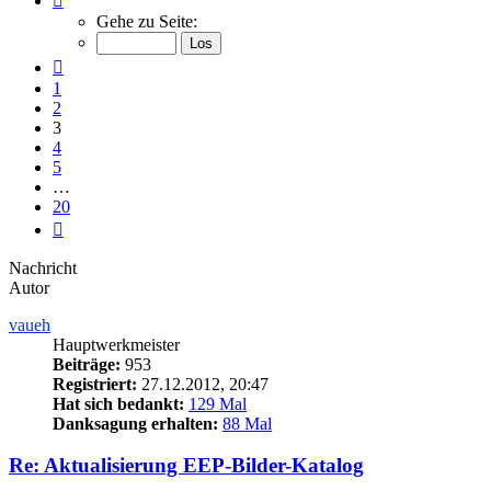
3
Gehe zu Seite:
von
20
Vorherige
1
2
3
4
5
…
20
Nächste
Nachricht
Autor
vaueh
Hauptwerkmeister
Beiträge:
953
Registriert:
27.12.2012, 20:47
Hat sich bedankt:
129 Mal
Danksagung erhalten:
88 Mal
Re: Aktualisierung EEP-Bilder-Katalog