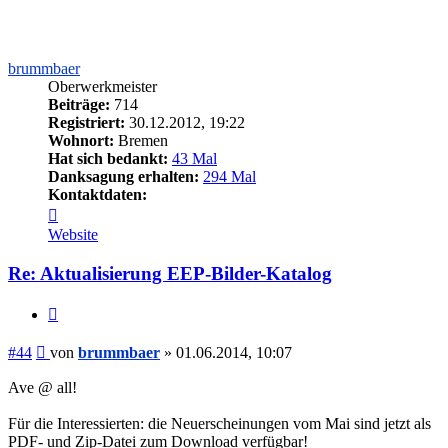
brummbaer
Oberwerkmeister
Beiträge:
714
Registriert:
30.12.2012, 19:22
Wohnort:
Bremen
Hat sich bedankt:
43 Mal
Danksagung erhalten:
294 Mal
Kontaktdaten:
Kontaktdaten
von
Website
brummbaer
Re: Aktualisierung EEP-Bilder-Katalog
Zitieren
Beitrag
#44
von
brummbaer
»
01.06.2014, 10:07
Ave @ all!
Für die Interessierten: die Neuerscheinungen vom Mai sind jetzt als
PDF- und Zip-Datei zum Download verfügbar!