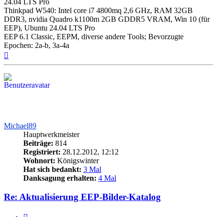
24.04 LTS Pro
Thinkpad W540: Intel core i7 4800mq 2,6 GHz, RAM 32GB
DDR3, nvidia Quadro k1100m 2GB GDDR5 VRAM, Win 10 (für
EEP), Ubuntu 24.04 LTS Pro
EEP 6.1 Classic, EEPM, diverse andere Tools; Bevorzugte
Epochen: 2a-b, 3a-4a
Nach
oben
Michael89
Hauptwerkmeister
Beiträge:
814
Registriert:
28.12.2012, 12:12
Wohnort:
Königswinter
Hat sich bedankt:
3 Mal
Danksagung erhalten:
4 Mal
Re: Aktualisierung EEP-Bilder-Katalog
Zitieren