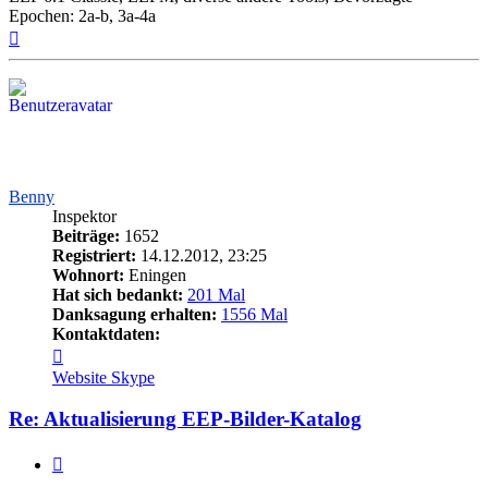
Epochen: 2a-b, 3a-4a
Nach
oben
Benny
Inspektor
Beiträge:
1652
Registriert:
14.12.2012, 23:25
Wohnort:
Eningen
Hat sich bedankt:
201 Mal
Danksagung erhalten:
1556 Mal
Kontaktdaten:
Kontaktdaten
von
Website
Skype
Benny
Re: Aktualisierung EEP-Bilder-Katalog
Zitieren