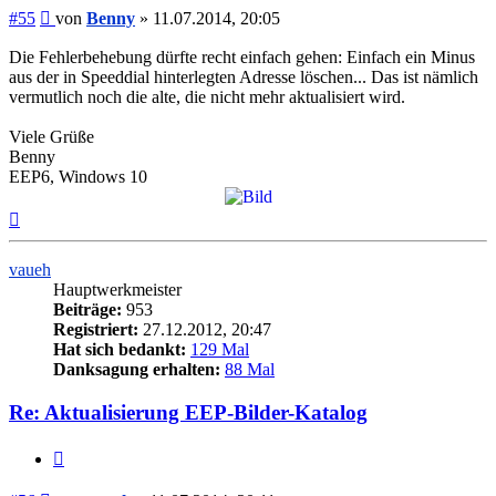
Beitrag
#55
von
Benny
»
11.07.2014, 20:05
Die Fehlerbehebung dürfte recht einfach gehen: Einfach ein Minus
aus der in Speeddial hinterlegten Adresse löschen... Das ist nämlich
vermutlich noch die alte, die nicht mehr aktualisiert wird.
Viele Grüße
Benny
EEP6, Windows 10
Nach
oben
vaueh
Hauptwerkmeister
Beiträge:
953
Registriert:
27.12.2012, 20:47
Hat sich bedankt:
129 Mal
Danksagung erhalten:
88 Mal
Re: Aktualisierung EEP-Bilder-Katalog
Zitieren