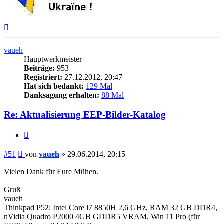
Nach
oben
vaueh
Hauptwerkmeister
Beiträge:
953
Registriert:
27.12.2012, 20:47
Hat sich bedankt:
129 Mal
Danksagung erhalten:
88 Mal
Re: Aktualisierung EEP-Bilder-Katalog
Zitieren
Beitrag
#51
von
vaueh
»
29.06.2014, 20:15
Vielen Dank für Eure Mühen.
Gruß
vaueh
Thinkpad P52; Intel Core i7 8850H 2,6 GHz, RAM 32 GB DDR4,
nVidia Quadro P2000 4GB GDDR5 VRAM, Win 11 Pro (für