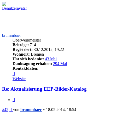
brummbaer
Oberwerkmeister
Beiträge:
714
Registriert:
30.12.2012, 19:22
Wohnort:
Bremen
Hat sich bedankt:
43 Mal
Danksagung erhalten:
294 Mal
Kontaktdaten:
Kontaktdaten
von
Website
brummbaer
Re: Aktualisierung EEP-Bilder-Katalog
Zitieren
Beitrag
#42
von
brummbaer
»
18.05.2014, 18:54