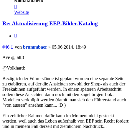
Kontaktdaten:
Kontaktdaten
von
Website
brummbaer
Re: Aktualisierung EEP-Bilder-Katalog
Zitieren
Beitrag
#46
von
brummbaer
»
05.06.2014, 18:49
Ave @ all!!
@Volkhard:
Bezüglich der Führerstände ist geplant worden eine separate Seite
zu etablieren, auf der die Ansichten sowohl der Shop- als auch der
Freekabinen aufgeführt werden. In einem späteren Arbeitsschritt
sollen diese Ansichten dann noch mit den zugehörigen Lok-
Modellen verknüpft werden (damit man sich den Führerstand auch
"von aussen" ansehen kann... :D )
Ein zeitlicher Rahmen dafür kann im Moment nicht gesteckt
werden, weil auch das Leben außerhalb von EEP sein Recht fordert;
und in meinem Fall derzeit mit ziemlichem Nachdruck...