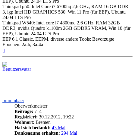
EEP), Ubuntu 24.04 LTS Pro
Thinkpad p50: Intel Core i7 6700hq 2,6 GHz, RAM 16 GB DDR
3, igp Intel HD GRAPHICS 530, Win 11 Pro (für EEP), Ubuntu
24.04 LTS Pro
Thinkpad W540: Intel core i7 4800mq 2,6 GHz, RAM 32GB
DDR3, nvidia Quadro k1100m 2GB GDDR5 VRAM, Win 10 (für
EEP), Ubuntu 24.04 LTS Pro
EEP 6.1 Classic, EEPM, diverse andere Tools; Bevorzugte
Epochen: 2a-b, 3a-4a
Nach
oben
brummbaer
Oberwerkmeister
Beiträge:
714
Registriert:
30.12.2012, 19:22
Wohnort:
Bremen
Hat sich bedankt:
43 Mal
Danksagung erhalten:
294 Mal