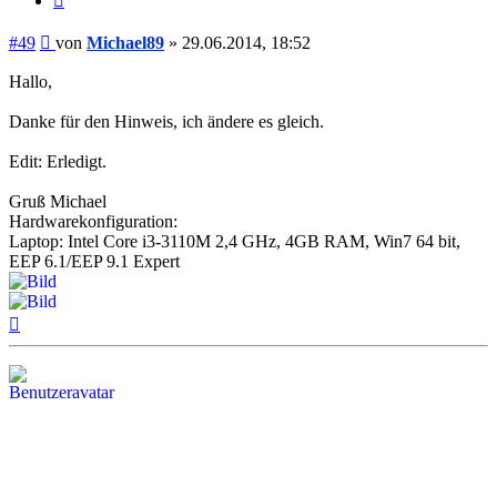
Beitrag
#49
von
Michael89
»
29.06.2014, 18:52
Hallo,
Danke für den Hinweis, ich ändere es gleich.
Edit: Erledigt.
Gruß Michael
Hardwarekonfiguration:
Laptop: Intel Core i3-3110M 2,4 GHz, 4GB RAM, Win7 64 bit,
EEP 6.1/EEP 9.1 Expert
Nach
oben