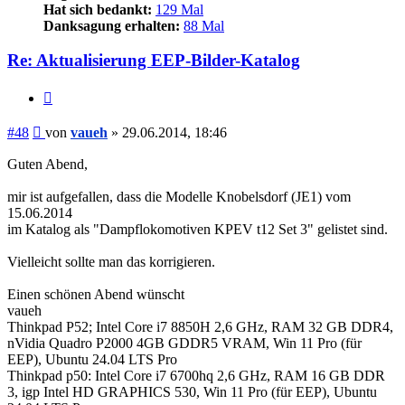
Hat sich bedankt:
129 Mal
Danksagung erhalten:
88 Mal
Re: Aktualisierung EEP-Bilder-Katalog
Zitieren
Beitrag
#48
von
vaueh
»
29.06.2014, 18:46
Guten Abend,
mir ist aufgefallen, dass die Modelle Knobelsdorf (JE1) vom
15.06.2014
im Katalog als "Dampflokomotiven KPEV t12 Set 3" gelistet sind.
Vielleicht sollte man das korrigieren.
Einen schönen Abend wünscht
vaueh
Thinkpad P52; Intel Core i7 8850H 2,6 GHz, RAM 32 GB DDR4,
nVidia Quadro P2000 4GB GDDR5 VRAM, Win 11 Pro (für
EEP), Ubuntu 24.04 LTS Pro
Thinkpad p50: Intel Core i7 6700hq 2,6 GHz, RAM 16 GB DDR
3, igp Intel HD GRAPHICS 530, Win 11 Pro (für EEP), Ubuntu