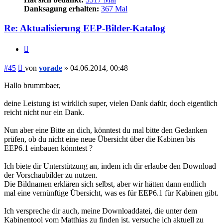
Danksagung erhalten:
367 Mal
Re: Aktualisierung EEP-Bilder-Katalog
Zitieren
Beitrag
#45
von
vorade
»
04.06.2014, 00:48
Hallo brummbaer,
deine Leistung ist wirklich super, vielen Dank dafür, doch eigentlich
reicht nicht nur ein Dank.
Nun aber eine Bitte an dich, könntest du mal bitte den Gedanken
prüfen, ob du nicht eine neue Übersicht über die Kabinen bis
EEP6.1 einbauen könntest ?
Ich biete dir Unterstützung an, indem ich dir erlaube den Download
der Vorschaubilder zu nutzen.
Die Bildnamen erklären sich selbst, aber wir hätten dann endlich
mal eine vernünftige Übersicht, was es für EEP6.1 für Kabinen gibt.
Ich verspreche dir auch, meine Downloaddatei, die unter dem
Kabinentool vom Matthias zu finden ist, versuche ich aktuell zu