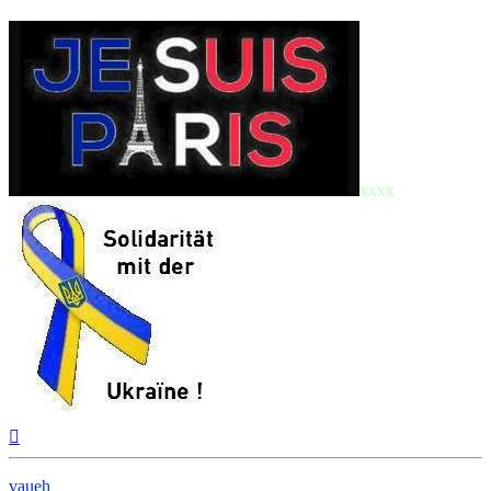
xxxx
Nach
oben
vaueh