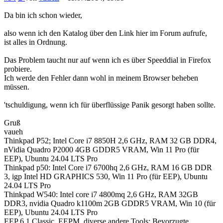
Da bin ich schon wieder,
also wenn ich den Katalog über den Link hier im Forum aufrufe,
ist alles in Ordnung.
Das Problem taucht nur auf wenn ich es über Speeddial in Firefox
probiere.
Ich werde den Fehler dann wohl in meinem Browser beheben
müssen.
'tschuldigung, wenn ich für überflüssige Panik gesorgt haben sollte.
Gruß
vaueh
Thinkpad P52; Intel Core i7 8850H 2,6 GHz, RAM 32 GB DDR4,
nVidia Quadro P2000 4GB GDDR5 VRAM, Win 11 Pro (für
EEP), Ubuntu 24.04 LTS Pro
Thinkpad p50: Intel Core i7 6700hq 2,6 GHz, RAM 16 GB DDR
3, igp Intel HD GRAPHICS 530, Win 11 Pro (für EEP), Ubuntu
24.04 LTS Pro
Thinkpad W540: Intel core i7 4800mq 2,6 GHz, RAM 32GB
DDR3, nvidia Quadro k1100m 2GB GDDR5 VRAM, Win 10 (für
EEP), Ubuntu 24.04 LTS Pro
EEP 6.1 Classic, EEPM, diverse andere Tools; Bevorzugte