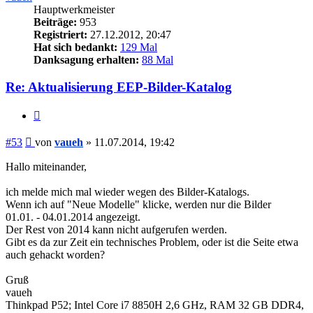
Hauptwerkmeister
Beiträge:
953
Registriert:
27.12.2012, 20:47
Hat sich bedankt:
129 Mal
Danksagung erhalten:
88 Mal
Re: Aktualisierung EEP-Bilder-Katalog
Zitieren
Beitrag
#53
von
vaueh
»
11.07.2014, 19:42
Hallo miteinander,
ich melde mich mal wieder wegen des Bilder-Katalogs.
Wenn ich auf "Neue Modelle" klicke, werden nur die Bilder
01.01. - 04.01.2014 angezeigt.
Der Rest von 2014 kann nicht aufgerufen werden.
Gibt es da zur Zeit ein technisches Problem, oder ist die Seite etwa
auch gehackt worden?
Gruß
vaueh
Thinkpad P52; Intel Core i7 8850H 2,6 GHz, RAM 32 GB DDR4,