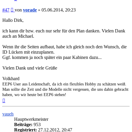
Beitrag
#47
von
vorade
»
05.06.2014, 20:23
Hallo Dirk,
ich kann dir bzw. euch nur sehr für den Plan danken. Vielen Dank
auch an Michael.
Wenn ihr die Seiten aufbaut, habe ich gleich noch den Wunsch, die
ID Lücken mit einzuplanen.
Ggf. kommen ja noch später ein paar Kabinen dazu...
Vielen Dank und viele Grüße
Volkhard
EEP6 User aus Leidenschaft, da ich ein flexibles Hobby zu schätzen weiß.
Man sollte die Zeit und die Modelle nicht vergessen, die uns dahin gebracht
haben, wo wir heute bei EEP6 stehen!
Nach
oben
vaueh
Hauptwerkmeister
Beiträge:
953
Registriert:
27.12.2012, 20:47