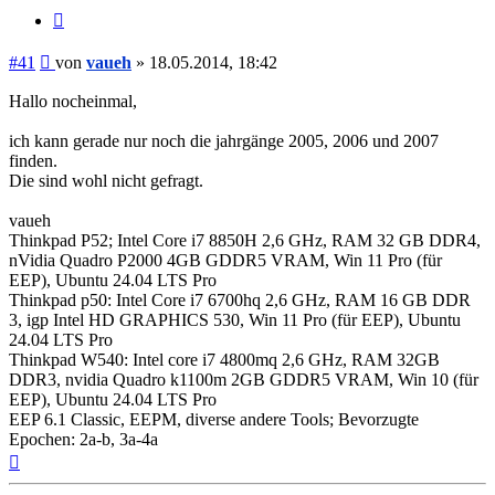
Zitieren
Beitrag
#41
von
vaueh
»
18.05.2014, 18:42
Hallo nocheinmal,
ich kann gerade nur noch die jahrgänge 2005, 2006 und 2007
finden.
Die sind wohl nicht gefragt.
vaueh
Thinkpad P52; Intel Core i7 8850H 2,6 GHz, RAM 32 GB DDR4,
nVidia Quadro P2000 4GB GDDR5 VRAM, Win 11 Pro (für
EEP), Ubuntu 24.04 LTS Pro
Thinkpad p50: Intel Core i7 6700hq 2,6 GHz, RAM 16 GB DDR
3, igp Intel HD GRAPHICS 530, Win 11 Pro (für EEP), Ubuntu
24.04 LTS Pro
Thinkpad W540: Intel core i7 4800mq 2,6 GHz, RAM 32GB
DDR3, nvidia Quadro k1100m 2GB GDDR5 VRAM, Win 10 (für
EEP), Ubuntu 24.04 LTS Pro
EEP 6.1 Classic, EEPM, diverse andere Tools; Bevorzugte
Epochen: 2a-b, 3a-4a
Nach
oben