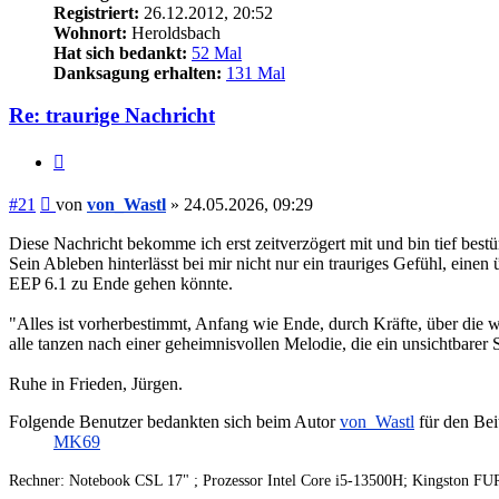
Registriert:
26.12.2012, 20:52
Wohnort:
Heroldsbach
Hat sich bedankt:
52 Mal
Danksagung erhalten:
131 Mal
Re: traurige Nachricht
Zitieren
Beitrag
#21
von
von_Wastl
»
24.05.2026, 09:29
Diese Nachricht bekomme ich erst zeitverzögert mit und bin tief bestü
Sein Ableben hinterlässt bei mir nicht nur ein trauriges Gefühl, einen
EEP 6.1 zu Ende gehen könnte.
"Alles ist vorherbestimmt, Anfang wie Ende, durch Kräfte, über die w
alle tanzen nach einer geheimnisvollen Melodie, die ein unsichtbarer S
Ruhe in Frieden, Jürgen.
Folgende Benutzer bedankten sich beim Autor
von_Wastl
für den Bei
MK69
Rechner: Notebook CSL 17" ; Prozessor Intel Core i5-13500H; Kingst