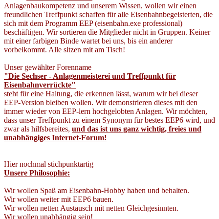
Anlagenbaukompetenz und unserem Wissen, wollen wir einen
freundlichen Treffpunkt schaffen für alle Eisenbahnbegeisterten, die
sich mit dem Programm EEP (eisenbahn.exe professional)
beschäftigen. Wir sortieren die Mitglieder nicht in Gruppen. Keiner
mit einer farbigen Binde wartet bei uns, bis ein anderer
vorbeikommt. Alle sitzen mit am Tisch!
Unser gewählter Forenname
"Die Sechser - Anlagenmeisterei und Treffpunkt für
Eisenbahnverrückte"
steht für eine Haltung, die erkennen lässt, warum wir bei dieser
EEP-Version bleiben wollen. Wir demonstrieren dieses mit den
immer wieder von EEP-lern hochgelobten Anlagen. Wir möchten,
dass unser Treffpunkt zu einem Synonym für bestes EEP6 wird, und
zwar als hilfsbereites,
und das ist uns ganz wichtig, freies und
unabhängiges Internet-Forum!
Hier nochmal stichpunktartig
Unsere Philosophie:
Wir wollen Spaß am Eisenbahn-Hobby haben und behalten.
Wir wollen weiter mit EEP6 bauen.
Wir wollen netten Austausch mit netten Gleichgesinnten.
Wir wollen unabhängig sein!