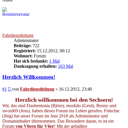
Fahrdienstleitung
Administrator
Beiträge:
722
Registriert:
15.12.2012, 00:12
Wohnort:
Forum
Hat sich bedankt:
1 Mal
Danksagung erhalten:
163 Mal
Herzlich Willkommen!
Beitrag
#1
von
Fahrdienstleitung
»
16.12.2012, 23:40
Herzlich willkommen bei den Sechsern!
Wir, das sind Daubentonia (Björn), mozkito (Gerd), Benny und
sword69 (Jens), haben dieses Forum ins Leben gerufen. Fritschie
(Jörg) hat unser Forum im Juni 2018 als Administrator und
Domaininhaber übernommen. Das Besondere daran, es ist ein
Forum
von V6ern für V6er
! Mit der geballten