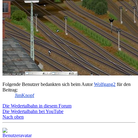
Folgende Benutzer bedankten sich beim Autor
Wolfgang2
für den
Beitrag:
JimKnopf
Die Wedertalbahn in diesem Forum
Die Wedertalbahn bei YouTube
Nach oben