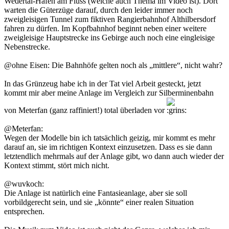
Wedertal-Hafen am Fluss (welche auch Thema im Video ist). Dort
warten die Güterzüge darauf, durch den leider immer noch
zweigleisigen Tunnel zum fiktiven Rangierbahnhof Althilbersdorf
fahren zu dürfen. Im Kopfbahnhof beginnt neben einer weitere
zweigleisige Hauptstrecke ins Gebirge auch noch eine eingleisige
Nebenstrecke.
@ohne Eisen: Die Bahnhöfe gelten noch als „mittlere“, nicht wahr?
In das Grünzeug habe ich in der Tat viel Arbeit gesteckt, jetzt
kommt mir aber meine Anlage im Vergleich zur Silberminenbahn
von Meterfan (ganz raffiniert!) total überladen vor
@Meterfan:
Wegen der Modelle bin ich tatsächlich geizig, mir kommt es mehr
darauf an, sie im richtigen Kontext einzusetzen. Dass es sie dann
letztendlich mehrmals auf der Anlage gibt, wo dann auch wieder der
Kontext stimmt, stört mich nicht.
@wuvkoch:
Die Anlage ist natürlich eine Fantasieanlage, aber sie soll
vorbildgerecht sein, und sie „könnte“ einer realen Situation
entsprechen.