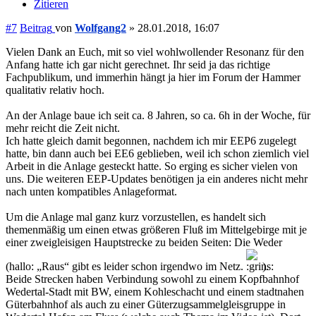
Zitieren
#7
Beitrag
von
Wolfgang2
»
28.01.2018, 16:07
Vielen Dank an Euch, mit so viel wohlwollender Resonanz für den
Anfang hatte ich gar nicht gerechnet. Ihr seid ja das richtige
Fachpublikum, und immerhin hängt ja hier im Forum der Hammer
qualitativ relativ hoch.
An der Anlage baue ich seit ca. 8 Jahren, so ca. 6h in der Woche, für
mehr reicht die Zeit nicht.
Ich hatte gleich damit begonnen, nachdem ich mir EEP6 zugelegt
hatte, bin dann auch bei EE6 geblieben, weil ich schon ziemlich viel
Arbeit in die Anlage gesteckt hatte. So erging es sicher vielen von
uns. Die weiteren EEP-Updates benötigen ja ein anderes nicht mehr
nach unten kompatibles Anlageformat.
Um die Anlage mal ganz kurz vorzustellen, es handelt sich
themenmäßig um einen etwas größeren Fluß im Mittelgebirge mit je
einer zweigleisigen Hauptstrecke zu beiden Seiten: Die Weder
(hallo: „Raus“ gibt es leider schon irgendwo im Netz.
).
Beide Strecken haben Verbindung sowohl zu einem Kopfbahnhof
Wedertal-Stadt mit BW, einem Kohleschacht und einem stadtnahen
Güterbahnhof als auch zu einer Güterzugsammelgleisgruppe in