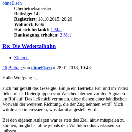
ohneEisen
Oberbetriebsmeister
Beiträge:
142
Registriert:
18.10.2015, 20:20
Wohnort:
Köln
Hat sich bedankt:
1 Mal
Danksagung erhalten:
2 Mal
Re: Die Wedertalbahn
Zitieren
#6
Beitrag
von
ohneEisen
»
28.01.2018, 10:43
Hallo Wolfgang 2,
auch mir gefällt das Gezeigte. Bin ja ein Betriebs-Fan und im Video
fielen mir 2 Dreiergruppen von Weichenlaternen vor den Signalen
im Rbf auf. Das ließ mich vermuten, diese dienen einer händischen
Vorwahl der weiteren Richtung, die der Zug nehmen wird? Mich
würde also interessieren, was damit angestellt wird.
Bei den eigenen Anlagen war es stets das Ziel, aktiv mitspielen zu
können, möglichst ohne jemals den Vollbildmodus verlassen zu
müssen.