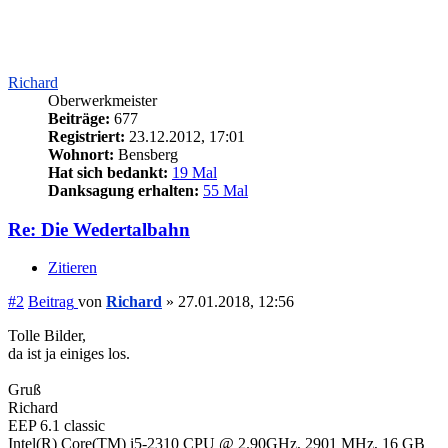
Richard
Oberwerkmeister
Beiträge:
677
Registriert:
23.12.2012, 17:01
Wohnort:
Bensberg
Hat sich bedankt:
19 Mal
Danksagung erhalten:
55 Mal
Re: Die Wedertalbahn
Zitieren
#2
Beitrag
von
Richard
»
27.01.2018, 12:56
Tolle Bilder,
da ist ja einiges los.
Gruß
Richard
EEP 6.1 classic
Intel(R) Core(TM) i5-2310 CPU @ 2.90GHz, 2901 MHz, 16 GB