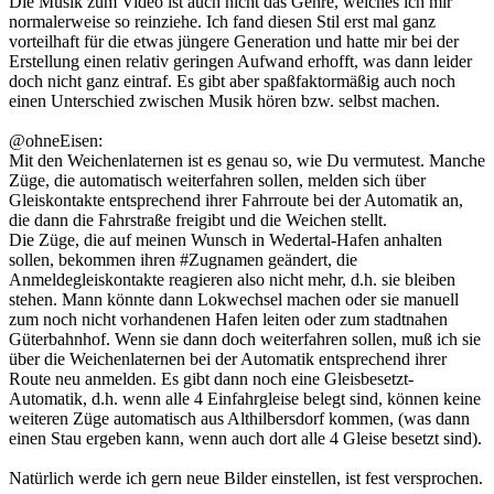
Die Musik zum Video ist auch nicht das Genre, welches ich mir
normalerweise so reinziehe. Ich fand diesen Stil erst mal ganz
vorteilhaft für die etwas jüngere Generation und hatte mir bei der
Erstellung einen relativ geringen Aufwand erhofft, was dann leider
doch nicht ganz eintraf. Es gibt aber spaßfaktormäßig auch noch
einen Unterschied zwischen Musik hören bzw. selbst machen.
@ohneEisen:
Mit den Weichenlaternen ist es genau so, wie Du vermutest. Manche
Züge, die automatisch weiterfahren sollen, melden sich über
Gleiskontakte entsprechend ihrer Fahrroute bei der Automatik an,
die dann die Fahrstraße freigibt und die Weichen stellt.
Die Züge, die auf meinen Wunsch in Wedertal-Hafen anhalten
sollen, bekommen ihren #Zugnamen geändert, die
Anmeldegleiskontakte reagieren also nicht mehr, d.h. sie bleiben
stehen. Mann könnte dann Lokwechsel machen oder sie manuell
zum noch nicht vorhandenen Hafen leiten oder zum stadtnahen
Güterbahnhof. Wenn sie dann doch weiterfahren sollen, muß ich sie
über die Weichenlaternen bei der Automatik entsprechend ihrer
Route neu anmelden. Es gibt dann noch eine Gleisbesetzt-
Automatik, d.h. wenn alle 4 Einfahrgleise belegt sind, können keine
weiteren Züge automatisch aus Althilbersdorf kommen, (was dann
einen Stau ergeben kann, wenn auch dort alle 4 Gleise besetzt sind).
Natürlich werde ich gern neue Bilder einstellen, ist fest versprochen.