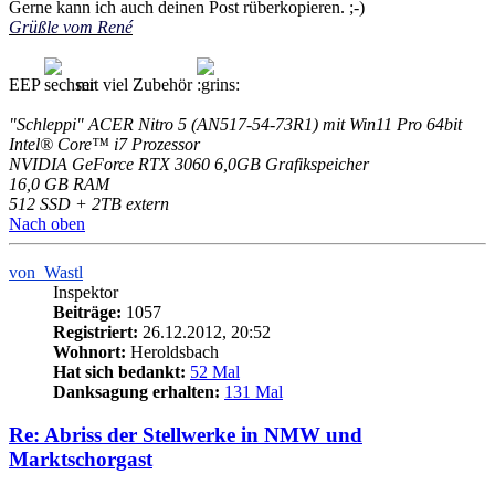
Gerne kann ich auch deinen Post rüberkopieren.
Grüßle vom René
EEP
mit viel Zubehör
"Schleppi" ACER Nitro 5 (AN517-54-73R1) mit Win11 Pro 64bit
Intel® Core™ i7 Prozessor
NVIDIA GeForce RTX 3060 6,0GB Grafikspeicher
16,0 GB RAM
512 SSD + 2TB extern
Nach oben
von_Wastl
Inspektor
Beiträge:
1057
Registriert:
26.12.2012, 20:52
Wohnort:
Heroldsbach
Hat sich bedankt:
52 Mal
Danksagung erhalten:
131 Mal
Re: Abriss der Stellwerke in NMW und
Marktschorgast