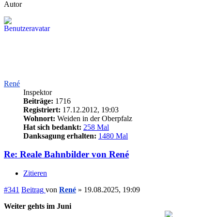
Autor
René
Inspektor
Beiträge:
1716
Registriert:
17.12.2012, 19:03
Wohnort:
Weiden in der Oberpfalz
Hat sich bedankt:
258 Mal
Danksagung erhalten:
1480 Mal
Re: Reale Bahnbilder von René
Zitieren
#341
Beitrag
von
René
»
19.08.2025, 19:09
Weiter gehts im Juni