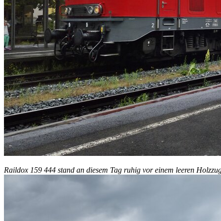
Raildox 159 444 stand an diesem Tag ruhig vor einem leeren Holzzu