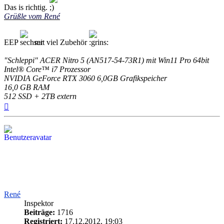
Das is richtig.
Grüßle vom René
EEP
mit viel Zubehör
"Schleppi" ACER Nitro 5 (AN517-54-73R1) mit Win11 Pro 64bit
Intel® Core™ i7 Prozessor
NVIDIA GeForce RTX 3060 6,0GB Grafikspeicher
16,0 GB RAM
512 SSD + 2TB extern
Nach
oben
René
Inspektor
Beiträge:
1716
Registriert:
17.12.2012, 19:03