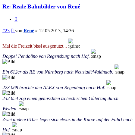
Re: Reale Bahnbilder von René
Zitieren
Beitrag
#23
von
René
»
12.05.2013, 14:36
Mal die Freizeit bissl ausgenutzt...
Doppel-Pendolino von Regensburg nach Hof.
Ein 612er als RE von Nürnberg nach Neustadt/Waldnaab.
223 068 brachte den ALEX von Regenburg nach Hof.
232 654 zog einen gemischten tschechischen Güterzug durch
Weiden.
Zwei andere 610er legen sich etwas in die Kurve auf der Fahrt nach
Hof.