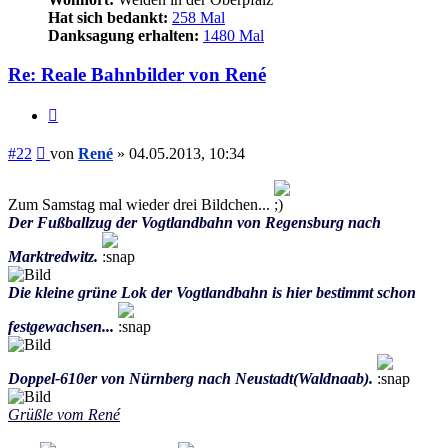
Hat sich bedankt:
258 Mal
Danksagung erhalten:
1480 Mal
Re: Reale Bahnbilder von René
Zitieren
Beitrag
#22
von
René
»
04.05.2013, 10:34
Zum Samstag mal wieder drei Bildchen...
Der Fußballzug der Vogtlandbahn von Regensburg nach
Marktredwitz.
Die kleine grüne Lok der Vogtlandbahn is hier bestimmt schon
festgewachsen...
Doppel-610er von Nürnberg nach Neustadt(Waldnaab).
Grüßle vom René