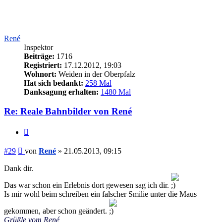
René
Inspektor
Beiträge:
1716
Registriert:
17.12.2012, 19:03
Wohnort:
Weiden in der Oberpfalz
Hat sich bedankt:
258 Mal
Danksagung erhalten:
1480 Mal
Re: Reale Bahnbilder von René
Zitieren
Beitrag
#29
von
René
»
21.05.2013, 09:15
Dank dir.
Das war schon ein Erlebnis dort gewesen sag ich dir.
Is mir wohl beim schreiben ein falscher Smilie unter die Maus
gekommen, aber schon geändert.
Grüßle vom René