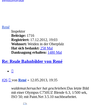
René
Inspektor
Beiträge:
1716
Registriert:
17.12.2012, 19:03
Wohnort:
Weiden in der Oberpfalz
Hat sich bedankt:
258 Mal
Danksagung erhalten:
1480 Mal
Re: Reale Bahnbilder von René
Zitieren
Beitrag
#26
von
René
»
12.05.2013, 19:35
waldemar.hersacher hat geschrieben:
Das letzte Bild
mit einer Olympus C750UZ Blende 6.3, 1/500 sek,
ISO 50; mit Paint.Net 3.5.10 nachbearbeitet.