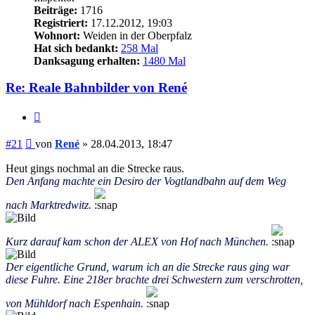
Beiträge:
1716
Registriert:
17.12.2012, 19:03
Wohnort:
Weiden in der Oberpfalz
Hat sich bedankt:
258 Mal
Danksagung erhalten:
1480 Mal
Re: Reale Bahnbilder von René
Zitieren
Beitrag
#21
von
René
»
28.04.2013, 18:47
Heut gings nochmal an die Strecke raus.
Den Anfang machte ein Desiro der Vogtlandbahn auf dem Weg
nach Marktredwitz.
Kurz darauf kam schon der ALEX von Hof nach München.
Der eigentliche Grund, warum ich an die Strecke raus ging war
diese Fuhre. Eine 218er brachte drei Schwestern zum verschrotten,
von Mühldorf nach Espenhain.