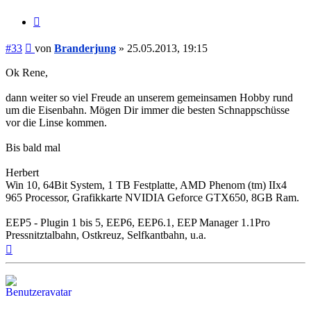
Zitieren
Beitrag
#33
von
Branderjung
»
25.05.2013, 19:15
Ok Rene,
dann weiter so viel Freude an unserem gemeinsamen Hobby rund
um die Eisenbahn. Mögen Dir immer die besten Schnappschüsse
vor die Linse kommen.
Bis bald mal
Herbert
Win 10, 64Bit System, 1 TB Festplatte, AMD Phenom (tm) IIx4
965 Processor, Grafikkarte NVIDIA Geforce GTX650, 8GB Ram.
EEP5 - Plugin 1 bis 5, EEP6, EEP6.1, EEP Manager 1.1Pro
Pressnitztalbahn, Ostkreuz, Selfkantbahn, u.a.
Nach
oben