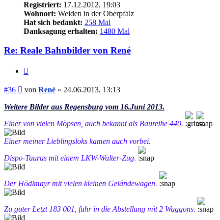
Registriert:
17.12.2012, 19:03
Wohnort:
Weiden in der Oberpfalz
Hat sich bedankt:
258 Mal
Danksagung erhalten:
1480 Mal
Re: Reale Bahnbilder von René
Zitieren
Beitrag
#36
von
René
»
24.06.2013, 13:13
Weitere Bilder aus Regensburg vom 16.Juni 2013.
Einer von vielen Möpsen, auch bekannt als Baureihe 440.
Einer meiner Lieblingsloks kamen auch vorbei.
Dispo-Taurus mit einem LKW-Walter-Zug.
Der Hödlmayr mit vielen kleinen Geländewagen.
Zu guter Letzt 183 001, fuhr in die Abstellung mit 2 Waggons.