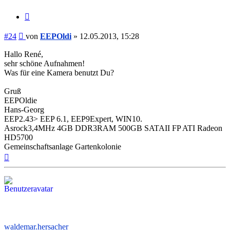
Zitieren
Beitrag
#24
von
EEPOldi
»
12.05.2013, 15:28
Hallo René,
sehr schöne Aufnahmen!
Was für eine Kamera benutzt Du?
Gruß
EEPOldie
Hans-Georg
EEP2.43> EEP 6.1, EEP9Expert, WIN10.
Asrock3,4MHz 4GB DDR3RAM 500GB SATAII FP ATI Radeon
HD5700
Gemeinschaftsanlage Gartenkolonie
Nach
oben
waldemar.hersacher