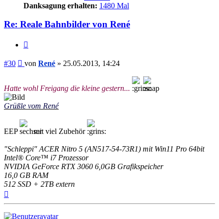
Danksagung erhalten:
1480 Mal
Re: Reale Bahnbilder von René
Zitieren
Beitrag
#30
von
René
»
25.05.2013, 14:24
Hatte wohl Freigang die kleine gestern...
Grüßle vom René
EEP
mit viel Zubehör
"Schleppi" ACER Nitro 5 (AN517-54-73R1) mit Win11 Pro 64bit
Intel® Core™ i7 Prozessor
NVIDIA GeForce RTX 3060 6,0GB Grafikspeicher
16,0 GB RAM
512 SSD + 2TB extern
Nach
oben