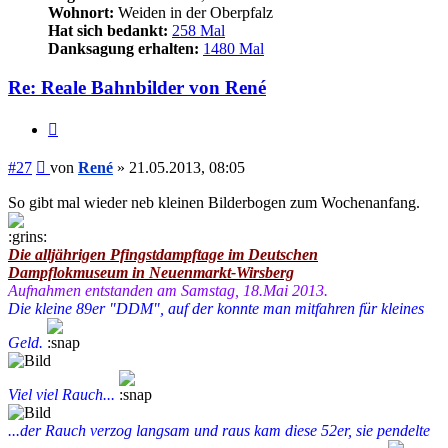
Wohnort:
Weiden in der Oberpfalz
Hat sich bedankt:
258 Mal
Danksagung erhalten:
1480 Mal
Re: Reale Bahnbilder von René
Zitieren
Beitrag
#27
von
René
»
21.05.2013, 08:05
So gibt mal wieder neb kleinen Bilderbogen zum Wochenanfang.
Die alljährigen Pfingstdampftage im Deutschen
Dampflokmuseum in Neuenmarkt-Wirsberg
Aufnahmen entstanden am Samstag, 18.Mai 2013.
Die kleine 89er "DDM", auf der konnte man mitfahren für kleines
Geld.
Viel viel Rauch...
...der Rauch verzog langsam und raus kam diese 52er, sie pendelte