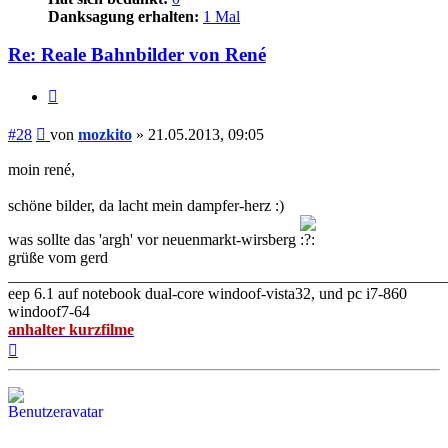
Danksagung erhalten:
1 Mal
Re: Reale Bahnbilder von René
Zitieren
Beitrag
#28
von
mozkito
»
21.05.2013, 09:05
moin rené,
schöne bilder, da lacht mein dampfer-herz :)
was sollte das 'argh' vor neuenmarkt-wirsberg
grüße vom gerd
_______________________________________________________
eep 6.1 auf notebook dual-core windoof-vista32, und pc i7-860
windoof7-64
anhalter kurzfilme
Nach
oben