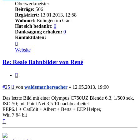
Oberwerkmeister
Beiträge:
506
Registriert:
13.01.2013, 12:58
Wohnort:
Eutingen im Gäu
Hat sich bedankt:
0
Danksagung erhalten:
0
Kontaktdaten:
Kontaktdaten
von
Website
waldemar.hersacher
Re: Reale Bahnbilder von René
Zitieren
Beitrag
#25
von
waldemar.hersacher
»
12.05.2013, 19:00
Das letzte Bild mit einer Olympus C750UZ Blende 6.3, 1/500 sek,
ISO 50; mit Paint.Net 3.5.10 nachbearbeitet.
EEP6.1 + CatEdit + Albert + Berta + EEP Helper,
Win 7 64 bit
Nach
oben