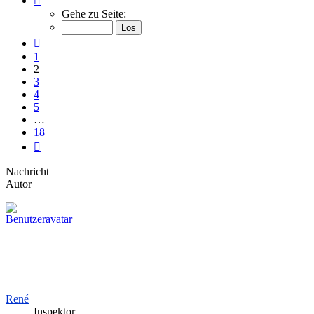
2
Gehe zu Seite:
von
18
Vorherige
1
2
3
4
5
…
18
Nächste
Nachricht
Autor
René
Inspektor