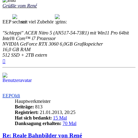
Grüßle vom René
EEP
mit viel Zubehör
"Schleppi" ACER Nitro 5 (AN517-54-73R1) mit Win11 Pro 64bit
Intel® Core™ i7 Prozessor
NVIDIA GeForce RTX 3060 6,0GB Grafikspeicher
16,0 GB RAM
512 SSD + 2TB extern
Nach
oben
EEPOldi
Hauptwerkmeister
Beiträge:
813
Registriert:
21.01.2013, 20:25
Hat sich bedankt:
15 Mal
Danksagung erhalten:
70 Mal
Re: Reale Bahnbilder von René