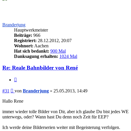
Branderjung
Hauptwerkmeister
Beiträge:
966
Registriert:
28.12.2012, 20:07
Wohnort:
Aachen
Hat sich bedankt:
900 Mal
Danksagung erhalten:
1024 Mal
Re: Reale Bahnbilder von René
Zitieren
Beitrag
#31
von
Branderjung
»
25.05.2013, 14:49
Hallo Rene
immer wieder tolle Bilder von Dir, aber ich glaube Du bist jedes WE
unterwegs, oder? Wann hast Du denn noch Zeit für EEP?
Ich werde deine Bilderserien weiter mit Begeisterung verfolgen.