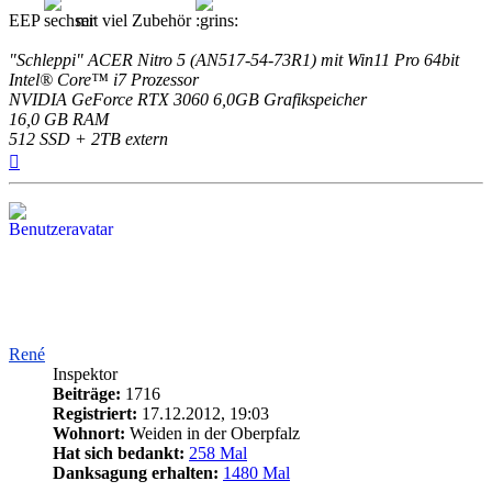
EEP
mit viel Zubehör
"Schleppi" ACER Nitro 5 (AN517-54-73R1) mit Win11 Pro 64bit
Intel® Core™ i7 Prozessor
NVIDIA GeForce RTX 3060 6,0GB Grafikspeicher
16,0 GB RAM
512 SSD + 2TB extern
Nach
oben
René
Inspektor
Beiträge:
1716
Registriert:
17.12.2012, 19:03
Wohnort:
Weiden in der Oberpfalz
Hat sich bedankt:
258 Mal
Danksagung erhalten:
1480 Mal