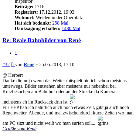
Inspektor
Beiträge:
1716
Registriert:
17.12.2012, 19:03
Wohnort:
Weiden in der Oberpfalz
Hat sich bedankt:
258 Mal
Danksagung erhalten:
1480 Mal
Re: Reale Bahnbilder von René
Zitieren
Beitrag
#32
von
René
»
25.05.2013, 17:10
@ Herbert
Danke dir, nuja wenn das Wetter mitspielt bin ich schon meistens
unterwegs. Bilder entstehen aber meistens nur nebenbei bei
Kurzbesuchen am Bahnhof oder an der Strecke da Kamera
meinstens eh im Rucksack drin ist.
Für EEP hab ich natürlich auch noch etwas Zeit, gibt ja auch noch
Regenwetter, Abende, und mal zwischendurch kurze Zeiten wo man
am PC sitzt und nicht weiß wo man surfen soll....
Grüßle vom René