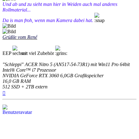
Und ab und zu sieht man hier in Weiden auch mal anderes
Rollmaterial...
Da is man froh, wenn man Kamera dabei hat.
Grüßle vom René
EEP
mit viel Zubehör
"Schleppi" ACER Nitro 5 (AN517-54-73R1) mit Win11 Pro 64bit
Intel® Core™ i7 Prozessor
NVIDIA GeForce RTX 3060 6,0GB Grafikspeicher
16,0 GB RAM
512 SSD + 2TB extern
Nach
oben