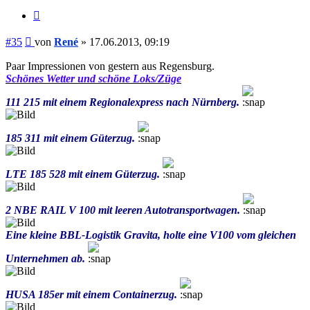
Zitieren
Beitrag
#35
von
René
»
17.06.2013, 09:19
Paar Impressionen von gestern aus Regensburg.
Schönes Wetter und schöne Loks/Züge
111 215 mit einem Regionalexpress nach Nürnberg.
185 311 mit einem Güterzug.
LTE 185 528 mit einem Güterzug.
2 NBE RAIL V 100 mit leeren Autotransportwagen.
Eine kleine BBL-Logistik Gravita, holte eine V100 vom gleichen
Unternehmen ab.
HUSA 185er mit einem Containerzug.