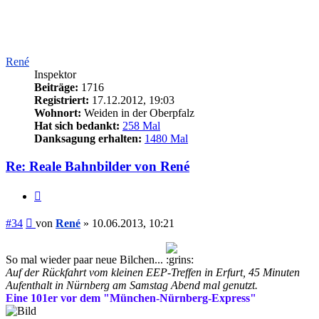
René
Inspektor
Beiträge:
1716
Registriert:
17.12.2012, 19:03
Wohnort:
Weiden in der Oberpfalz
Hat sich bedankt:
258 Mal
Danksagung erhalten:
1480 Mal
Re: Reale Bahnbilder von René
Zitieren
Beitrag
#34
von
René
»
10.06.2013, 10:21
So mal wieder paar neue Bilchen...
Auf der Rückfahrt vom kleinen EEP-Treffen in Erfurt, 45 Minuten
Aufenthalt in Nürnberg am Samstag Abend mal genutzt.
Eine 101er vor dem "München-Nürnberg-Express"