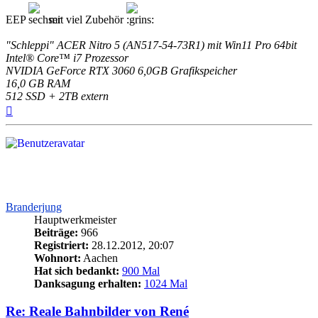
EEP
mit viel Zubehör
"Schleppi" ACER Nitro 5 (AN517-54-73R1) mit Win11 Pro 64bit
Intel® Core™ i7 Prozessor
NVIDIA GeForce RTX 3060 6,0GB Grafikspeicher
16,0 GB RAM
512 SSD + 2TB extern
Nach
oben
Branderjung
Hauptwerkmeister
Beiträge:
966
Registriert:
28.12.2012, 20:07
Wohnort:
Aachen
Hat sich bedankt:
900 Mal
Danksagung erhalten:
1024 Mal
Re: Reale Bahnbilder von René