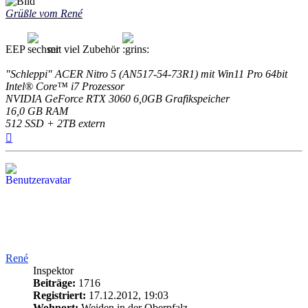
Grüßle vom René
EEP
mit viel Zubehör
"Schleppi" ACER Nitro 5 (AN517-54-73R1) mit Win11 Pro 64bit
Intel® Core™ i7 Prozessor
NVIDIA GeForce RTX 3060 6,0GB Grafikspeicher
16,0 GB RAM
512 SSD + 2TB extern
Nach
oben
René
Inspektor
Beiträge:
1716
Registriert:
17.12.2012, 19:03
Wohnort:
Weiden in der Oberpfalz