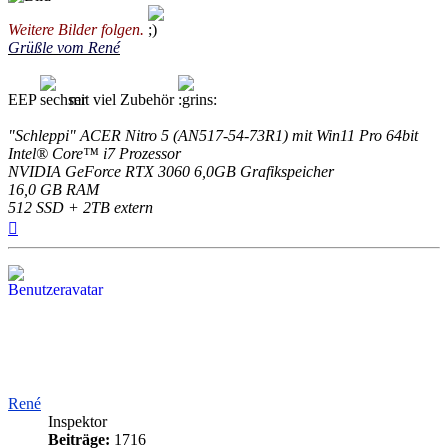
Weitere Bilder folgen.
Grüßle vom René
EEP
mit viel Zubehör
"Schleppi" ACER Nitro 5 (AN517-54-73R1) mit Win11 Pro 64bit
Intel® Core™ i7 Prozessor
NVIDIA GeForce RTX 3060 6,0GB Grafikspeicher
16,0 GB RAM
512 SSD + 2TB extern
Nach
oben
René
Inspektor
Beiträge:
1716