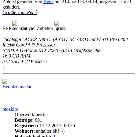
Zuletzt geändert von
René
am 21.05.2013, 09:14, insgesamt 1-mal
geändert.
Grüßle vom René
EEP
mit viel Zubehör
"Schleppi" ACER Nitro 5 (AN517-54-73R1) mit Win11 Pro 64bit
Intel® Core™ i7 Prozessor
NVIDIA GeForce RTX 3060 6,0GB Grafikspeicher
16,0 GB RAM
512 SSD + 2TB extern
Nach
oben
mozkito
Oberwerkmeister
Beiträge:
681
Registriert:
15.12.2012, 00:26
Wohnort:
anhalter bhf :-)
Hat sich bedankt:
0