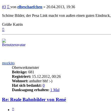
Beitrag
#3
von
elbeschaefchen
»
20.04.2013, 19:36
Schöne Bilder, der Pesa Link macht von außen einen guten Eindruck, 
Grüße Katrin
Nach
oben
mozkito
Oberwerkmeister
Beiträge:
681
Registriert:
15.12.2012, 00:26
Wohnort:
anhalter bhf :-)
Hat sich bedankt:
0
Danksagung erhalten:
1 Mal
Re: Reale Bahnbilder von René
Zitieren