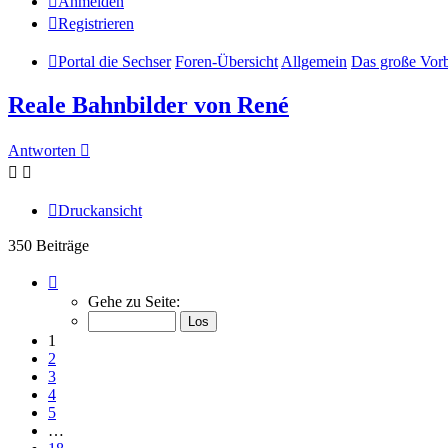
Anmelden
Registrieren
Portal die Sechser
Foren-Übersicht
Allgemein
Das große Vorb
Reale Bahnbilder von René
Antworten
Druckansicht
350 Beiträge
Seite
1
Gehe zu Seite:
von
18
1
2
3
4
5
…