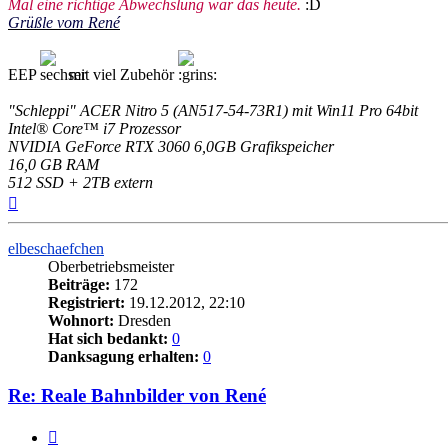
Mal eine richtige Abwechslung war das heute.
:D
Grüßle vom René
EEP
mit viel Zubehör
"Schleppi" ACER Nitro 5 (AN517-54-73R1) mit Win11 Pro 64bit
Intel® Core™ i7 Prozessor
NVIDIA GeForce RTX 3060 6,0GB Grafikspeicher
16,0 GB RAM
512 SSD + 2TB extern
Nach
oben
elbeschaefchen
Oberbetriebsmeister
Beiträge:
172
Registriert:
19.12.2012, 22:10
Wohnort:
Dresden
Hat sich bedankt:
0
Danksagung erhalten:
0
Re: Reale Bahnbilder von René
Zitieren