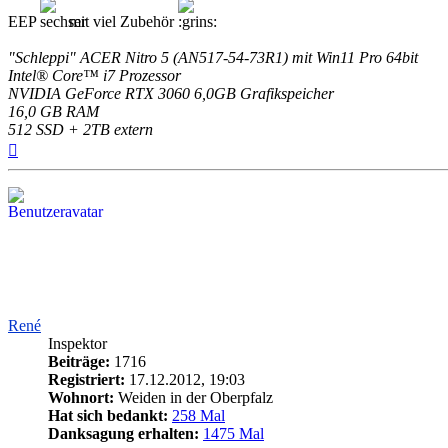
EEP
mit viel Zubehör
"Schleppi" ACER Nitro 5 (AN517-54-73R1) mit Win11 Pro 64bit
Intel® Core™ i7 Prozessor
NVIDIA GeForce RTX 3060 6,0GB Grafikspeicher
16,0 GB RAM
512 SSD + 2TB extern
Nach
oben
René
Inspektor
Beiträge:
1716
Registriert:
17.12.2012, 19:03
Wohnort:
Weiden in der Oberpfalz
Hat sich bedankt:
258 Mal
Danksagung erhalten:
1475 Mal