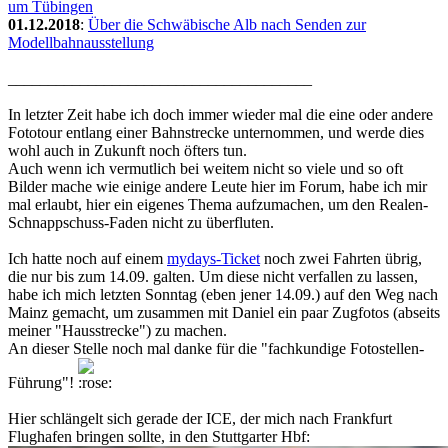
um Tübingen
01.12.2018
:
Über die Schwäbische Alb nach Senden zur
Modellbahnausstellung
______________________________________
In letzter Zeit habe ich doch immer wieder mal die eine oder andere
Fototour entlang einer Bahnstrecke unternommen, und werde dies
wohl auch in Zukunft noch öfters tun.
Auch wenn ich vermutlich bei weitem nicht so viele und so oft
Bilder mache wie einige andere Leute hier im Forum, habe ich mir
mal erlaubt, hier ein eigenes Thema aufzumachen, um den Realen-
Schnappschuss-Faden nicht zu überfluten.
Ich hatte noch auf einem
mydays-Ticket
noch zwei Fahrten übrig,
die nur bis zum 14.09. galten. Um diese nicht verfallen zu lassen,
habe ich mich letzten Sonntag (eben jener 14.09.) auf den Weg nach
Mainz gemacht, um zusammen mit Daniel ein paar Zugfotos (abseits
meiner "Hausstrecke") zu machen.
An dieser Stelle noch mal danke für die "fachkundige Fotostellen-
Führung"!
Hier schlängelt sich gerade der ICE, der mich nach Frankfurt
Flughafen bringen sollte, in den Stuttgarter Hbf: