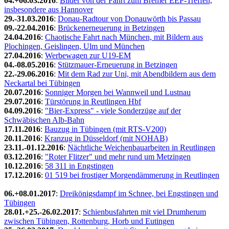
04.+06.03.2016
:
Bilder von der Fahrt zum Bremer EEP-Treffen,
insbesondere aus Hannover
29.-31.03.2016
:
Donau-Radtour von Donauwörth bis Passau
09.-22.04.2016
:
Brückenerneuerung in Betzingen
24.04.2016
:
Chaotische Fahrt nach München, mit Bildern aus
Plochingen, Geislingen, Ulm und München
27.04.2016
:
Werbewagen zur U19-EM
04.-08.05.2016
:
Stützmauer-Erneuerung in Betzingen
22.-29.06.2016
:
Mit dem Rad zur Uni, mit Abendbildern aus dem
Neckartal bei Tübingen
20.07.2016
:
Sonniger Morgen bei Wannweil und Lustnau
29.07.2016
:
Türstörung in Reutlingen Hbf
04.09.2016
:
"Bier-Express" - viele Sonderzüge auf der
Schwäbischen Alb-Bahn
17.11.2016
:
Bauzug in Tübingen (mit RTS-V200)
20.11.2016
:
Kranzug in Düsseldorf (mit NOHAB)
23.11.-01.12.2016
:
Nächtliche Weichenbauarbeiten in Reutlingen
03.12.2016
:
"Roter Flitzer" und mehr rund um Metzingen
10.12.2016
:
58 311 in Engstingen
17.12.2016
:
01 519 bei frostiger Morgendämmerung in Reutlingen
06.+08.01.2017
:
Dreikönigsdampf im Schnee, bei Engstingen und
Tübingen
28.01.+25.-26.02.2017
:
Schienbusfahrten mit viel Drumherum
zwischen Tübingen, Rottenburg, Horb und Eutingen