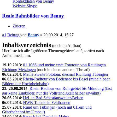
Kontaktdaten von Benny
Website
Skype
Reale Bahnbilder von Benny
Zitieren
#1
Beitrag
von
Benny
»
20.09.2014, 15:27
Inhaltsverzeichnis
(noch im Aufbau)
Hier liste ich alle "größeren Themengebiete" auf, sortiert nach
Aufnahmedatum.
19.10.2013
:
01 1066 und meine erste Fototour, von Reutlingen
Richtung Metzingen
(noch in einem anderen Thread)
06.02.2014
:
Meine zweite Fototour, diesmal Richtung Tübingen
06.03.2014
:
Rhein-Radtour von Bodensee bis Basel (mit ein paar
Bildern der Hochrheinbahn)
23.-26.08.2014
:
Rhein-Radtour von Ruhrgebiet bis Mündung (fast
gar keine Zugbilder, nur der Vollständigkeit halber erwähnt)
20.06.2014
:
HzL in Bad Sebastiansweiler-Belsen
06.07.2014
:
NWB-Talente in Feldhausen
25.07.2014
:
Rund um Tübingen (noch mit 611ern und
Güterbahnhof im Umbau)
14.09.2014
:
Besuch bei Daniel in Mainz