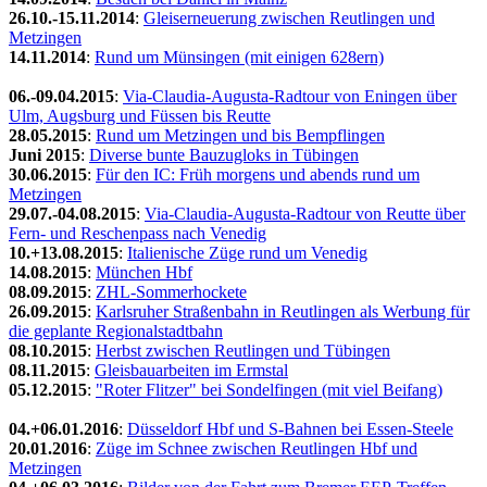
26.10.-15.11.2014
:
Gleiserneuerung zwischen Reutlingen und
Metzingen
14.11.2014
:
Rund um Münsingen (mit einigen 628ern)
06.-09.04.2015
:
Via-Claudia-Augusta-Radtour von Eningen über
Ulm, Augsburg und Füssen bis Reutte
28.05.2015
:
Rund um Metzingen und bis Bempflingen
Juni 2015
:
Diverse bunte Bauzugloks in Tübingen
30.06.2015
:
Für den IC: Früh morgens und abends rund um
Metzingen
29.07.-04.08.2015
:
Via-Claudia-Augusta-Radtour von Reutte über
Fern- und Reschenpass nach Venedig
10.+13.08.2015
:
Italienische Züge rund um Venedig
14.08.2015
:
München Hbf
08.09.2015
:
ZHL-Sommerhockete
26.09.2015
:
Karlsruher Straßenbahn in Reutlingen als Werbung für
die geplante Regionalstadtbahn
08.10.2015
:
Herbst zwischen Reutlingen und Tübingen
08.11.2015
:
Gleisbauarbeiten im Ermstal
05.12.2015
:
"Roter Flitzer" bei Sondelfingen (mit viel Beifang)
04.+06.01.2016
:
Düsseldorf Hbf und S-Bahnen bei Essen-Steele
20.01.2016
:
Züge im Schnee zwischen Reutlingen Hbf und
Metzingen