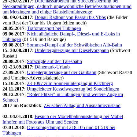
25.-26.02.2017
:
Durchlassarbeiten mit Streckensperrung bei
Neckartailfingen, dadurch ungewöhnliche Betriebssituationen rund
um Metzingen und einige Baustellenfahrzeuge
08.-09.04.2017
:
Donau-Radtour von Passau bis Ybbs
(die Bilder
vom Rest der Tour bis Ungarn fehlen noch)
28.05.2017
:
Trafotransport bei Tübingen
05.06.2017
:
Nicht alltägliche Dampf-, Diesel- und E-Loks in
Tübingen
(01 519 und Bauzüge)
05.08.2017
:
Sommer-Dampf auf der Schwäbischen Alb-Bahn
15.-30.08.2017
:
Umleitergüterzüge mit Dieselvorspann
(Stichwort
Rastatt)
20.08.2017
:
Sofazügle auf der Tälesbahn
01.-23.09.2017
:
Dänemark-Urlaub
27.09.2017
:
Umleitergüterzüge auf der Gäubahn
(Stichwort Rastatt
und Umleiter-Adventskalender)
15.10.2017
:
23 1097 zum Sonnenuntergang in Kilchberg
24.11.2017
:
Umgeleiteter Kesselwagenzug bei Sondelfingen
09.12.2017
:
"Roter Flitzer" in Tübingen (und weitere Züge im
Schnee)
2017 im Rückblick
:
Zwischen Alltag und Ausnahmezustand
02.-04.01.2018
:
Besuch der Modellbahnausstellung bei Möbel
Inhofer, mit Fotos aus Ulm und Senden
07.01.2018
:
Dreikönigsdampf mit 218 105 und 01 519 bei
Tübingen