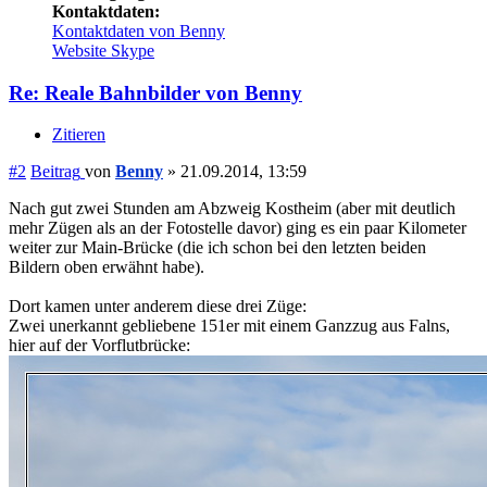
Kontaktdaten:
Kontaktdaten von Benny
Website
Skype
Re: Reale Bahnbilder von Benny
Zitieren
#2
Beitrag
von
Benny
»
21.09.2014, 13:59
Nach gut zwei Stunden am Abzweig Kostheim (aber mit deutlich
mehr Zügen als an der Fotostelle davor) ging es ein paar Kilometer
weiter zur Main-Brücke (die ich schon bei den letzten beiden
Bildern oben erwähnt habe).
Dort kamen unter anderem diese drei Züge:
Zwei unerkannt gebliebene 151er mit einem Ganzzug aus Falns,
hier auf der Vorflutbrücke: