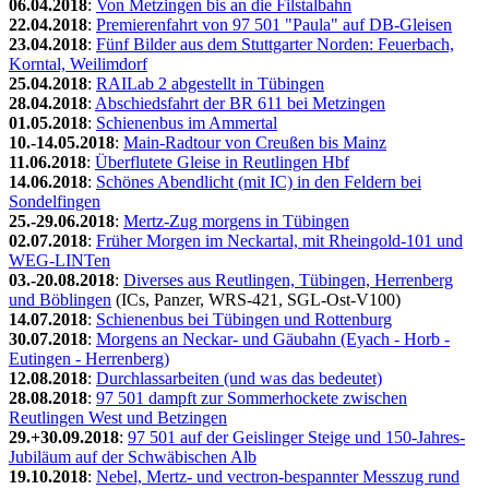
06.04.2018
:
Von Metzingen bis an die Filstalbahn
22.04.2018
:
Premierenfahrt von 97 501 "Paula" auf DB-Gleisen
23.04.2018
:
Fünf Bilder aus dem Stuttgarter Norden: Feuerbach,
Korntal, Weilimdorf
25.04.2018
:
RAILab 2 abgestellt in Tübingen
28.04.2018
:
Abschiedsfahrt der BR 611 bei Metzingen
01.05.2018
:
Schienenbus im Ammertal
10.-14.05.2018
:
Main-Radtour von Creußen bis Mainz
11.06.2018
:
Überflutete Gleise in Reutlingen Hbf
14.06.2018
:
Schönes Abendlicht (mit IC) in den Feldern bei
Sondelfingen
25.-29.06.2018
:
Mertz-Zug morgens in Tübingen
02.07.2018
:
Früher Morgen im Neckartal, mit Rheingold-101 und
WEG-LINTen
03.-20.08.2018
:
Diverses aus Reutlingen, Tübingen, Herrenberg
und Böblingen
(ICs, Panzer, WRS-421, SGL-Ost-V100)
14.07.2018
:
Schienenbus bei Tübingen und Rottenburg
30.07.2018
:
Morgens an Neckar- und Gäubahn (Eyach - Horb -
Eutingen - Herrenberg)
12.08.2018
:
Durchlassarbeiten (und was das bedeutet)
28.08.2018
:
97 501 dampft zur Sommerhockete zwischen
Reutlingen West und Betzingen
29.+30.09.2018
:
97 501 auf der Geislinger Steige und 150-Jahres-
Jubiläum auf der Schwäbischen Alb
19.10.2018
:
Nebel, Mertz- und vectron-bespannter Messzug rund