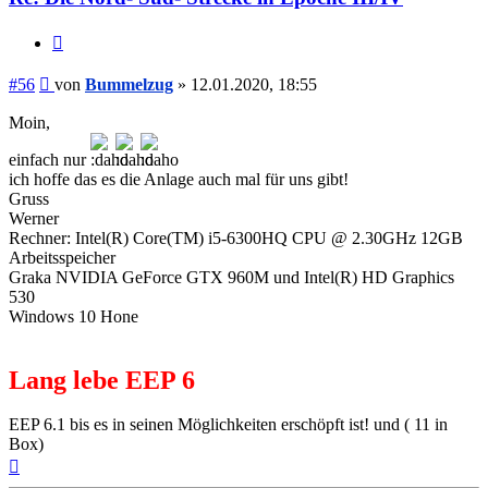
Zitieren
Beitrag
#56
von
Bummelzug
»
12.01.2020, 18:55
Moin,
einfach nur
ich hoffe das es die Anlage auch mal für uns gibt!
Gruss
Werner
Rechner: Intel(R) Core(TM) i5-6300HQ CPU @ 2.30GHz 12GB
Arbeitsspeicher
Graka NVIDIA GeForce GTX 960M und Intel(R) HD Graphics
530
Windows 10 Hone
Lang lebe EEP 6
EEP 6.1 bis es in seinen Möglichkeiten erschöpft ist! und ( 11 in
Box)
Nach
oben