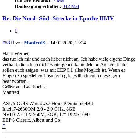
Hat sich bedankt:
3 Mal
Danksagung erhalten:
312 Mal
Re: Die Nord- Süd- Strecke in Epoche III/IV
Zitieren
Beitrag
#58
von
ManfredS
»
14.01.2020, 13:24
Hallo Werner,
das tue ich mir und euch lieber nicht an. Ich habe viele eigene Dinge
verbaut, die ich so nicht weitergeben kann. Meine Anlagenbilder
sollen euch zeigen, was mit EEP 6.1 alles Möglich ist. Wenn es
Fragen zu speziellen Lösungen gibt, will ich euch diese gern
beantworten.
Grüße aus Bad Sachsa
Manfred
ASUS G74S Windows7 HomePremium/64Bit
Intel i7-2630QM 2,0 - 2,9 GHz, 8GB
NVIDIA GTX 560M, 3GB, 17" 1920x1080
EEP 6 Classic, Albert und Co
Nach
oben