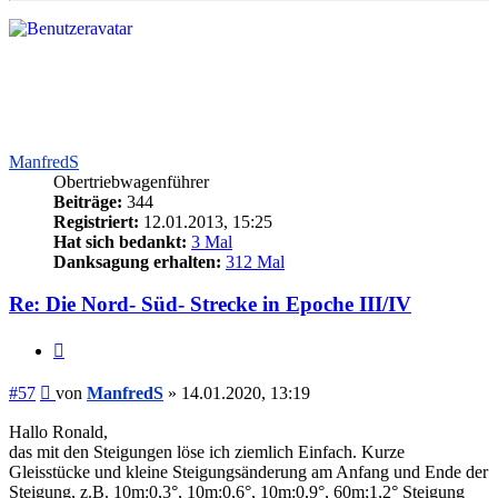
ManfredS
Obertriebwagenführer
Beiträge:
344
Registriert:
12.01.2013, 15:25
Hat sich bedankt:
3 Mal
Danksagung erhalten:
312 Mal
Re: Die Nord- Süd- Strecke in Epoche III/IV
Zitieren
Beitrag
#57
von
ManfredS
»
14.01.2020, 13:19
Hallo Ronald,
das mit den Steigungen löse ich ziemlich Einfach. Kurze
Gleisstücke und kleine Steigungsänderung am Anfang und Ende der
Steigung, z.B. 10m:0,3°, 10m:0,6°, 10m:0,9°, 60m;1,2° Steigung