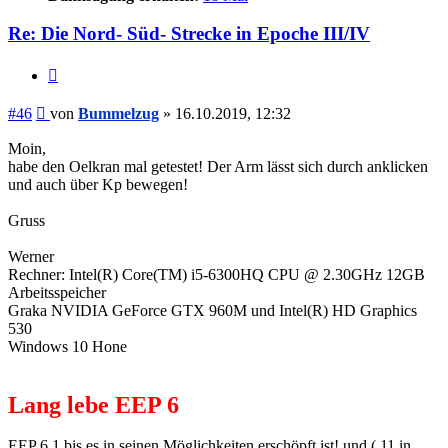
Re: Die Nord- Süd- Strecke in Epoche III/IV
Zitieren
Beitrag
#46
von
Bummelzug
»
16.10.2019, 12:32
Moin,
habe den Oelkran mal getestet! Der Arm lässt sich durch anklicken
und auch über Kp bewegen!
Gruss
Werner
Rechner: Intel(R) Core(TM) i5-6300HQ CPU @ 2.30GHz 12GB
Arbeitsspeicher
Graka NVIDIA GeForce GTX 960M und Intel(R) HD Graphics
530
Windows 10 Hone
Lang lebe EEP 6
EEP 6.1 bis es in seinen Möglichkeiten erschöpft ist! und ( 11 in