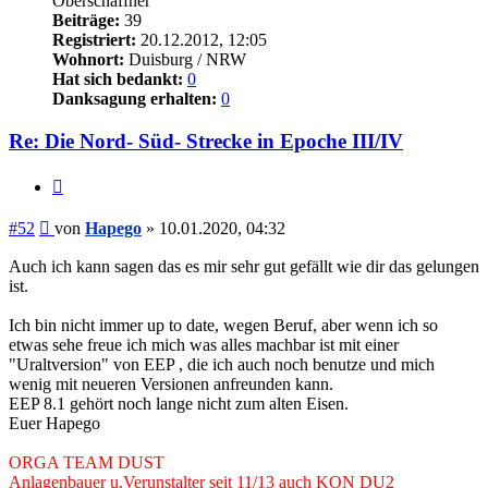
Oberschaffner
Beiträge:
39
Registriert:
20.12.2012, 12:05
Wohnort:
Duisburg / NRW
Hat sich bedankt:
0
Danksagung erhalten:
0
Re: Die Nord- Süd- Strecke in Epoche III/IV
Zitieren
Beitrag
#52
von
Hapego
»
10.01.2020, 04:32
Auch ich kann sagen das es mir sehr gut gefällt wie dir das gelungen
ist.
Ich bin nicht immer up to date, wegen Beruf, aber wenn ich so
etwas sehe freue ich mich was alles machbar ist mit einer
"Uraltversion" von EEP , die ich auch noch benutze und mich
wenig mit neueren Versionen anfreunden kann.
EEP 8.1 gehört noch lange nicht zum alten Eisen.
Euer Hapego
ORGA TEAM DUST
Anlagenbauer u.Verunstalter seit 11/13 auch KON DU2