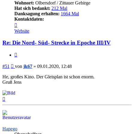
Wohnort:
Olbersdorf / Zittauer Gebirge
Hat sich bedankt:
212 Mal
Danksagung erhalten:
1664 Mal
Kontaktdaten:
Kontaktdaten
von
Website
jk67
Re: Die Nord- Süd- Strecke in Epoche III/IV
Zitieren
Beitrag
#51
von
jk67
»
09.01.2020, 12:48
He, großes Kino. Der Gleisplan ist schon enorm.
Gruß Jens
Nach
oben
Hapego