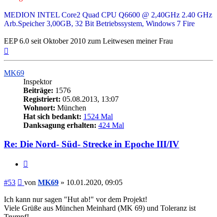
MEDION INTEL Core2 Quad CPU Q6600 @ 2,40GHz 2.40 GHz
Arb.Speicher 3,00GB, 32 Bit Betriebssystem, Windows 7 Fire
EEP 6.0 seit Oktober 2010 zum Leitwesen meiner Frau
Nach
oben
MK69
Inspektor
Beiträge:
1576
Registriert:
05.08.2013, 13:07
Wohnort:
München
Hat sich bedankt:
1524 Mal
Danksagung erhalten:
424 Mal
Re: Die Nord- Süd- Strecke in Epoche III/IV
Zitieren
Beitrag
#53
von
MK69
»
10.01.2020, 09:05
Ich kann nur sagen "Hut ab!" vor dem Projekt!
Viele Grüße aus München Meinhard (MK 69) und Toleranz ist
Trumpf!