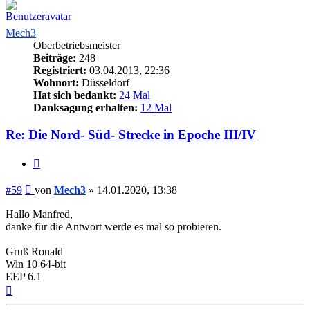
Mech3
Oberbetriebsmeister
Beiträge:
248
Registriert:
03.04.2013, 22:36
Wohnort:
Düsseldorf
Hat sich bedankt:
24 Mal
Danksagung erhalten:
12 Mal
Re: Die Nord- Süd- Strecke in Epoche III/IV
Zitieren
Beitrag
#59
von
Mech3
»
14.01.2020, 13:38
Hallo Manfred,
danke für die Antwort werde es mal so probieren.
Gruß Ronald
Win 10 64-bit
EEP 6.1
Nach
oben