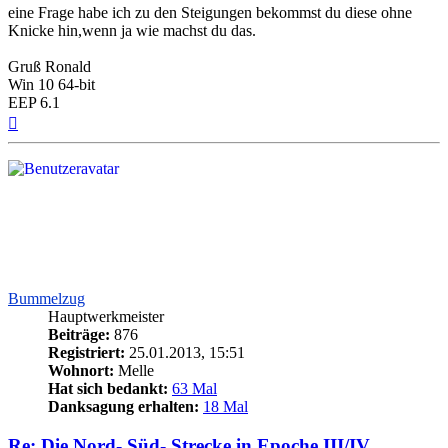
eine Frage habe ich zu den Steigungen bekommst du diese ohne
Knicke hin,wenn ja wie machst du das.
Gruß Ronald
Win 10 64-bit
EEP 6.1
Nach
oben
Bummelzug
Hauptwerkmeister
Beiträge:
876
Registriert:
25.01.2013, 15:51
Wohnort:
Melle
Hat sich bedankt:
63 Mal
Danksagung erhalten:
18 Mal
Re: Die Nord- Süd- Strecke in Epoche III/IV