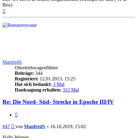
Box)
Nach
oben
ManfredS
Obertriebwagenführer
Beiträge:
344
Registriert:
12.01.2013, 15:25
Hat sich bedankt:
3 Mal
Danksagung erhalten:
312 Mal
Re: Die Nord- Süd- Strecke in Epoche III/IV
Zitieren
Beitrag
#47
von
ManfredS
»
16.10.2019, 15:02
Hallo Werner,