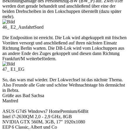
Bekohlungsanlage des Personenzug-BW (BW_P) auf. Zwei 01er
werden dort gerade behandelt und anschließend über eine der
beiden Drehscheiben in den Lokschuppen überstellt (dazu später
mehr).
46_ E2_AusfahrtSued
Die Endposition ist erreicht. Die Lok wird abgekuppelt mit frischen
Vorräten versorgt und anschließend auf ihren nächsten Einsatz
Richtung Berlin warten. Die DB-Lok wird vom Lokschuppen aus
an andere Ende des Zuges gekoppelt und diesen dann Richtung
Frankfurt/M weiterbefördern.
47_ E1_EG
So, das wars mal wieder. Der Lokwechsel ist das nächste Thema.
Also Freunde alle Gute und schöne Weihnachtstage bis demnächst
in Bebra.
Grüße aus Bad Sachsa
Manfred
ASUS G74S Windows7 HomePremium/64Bit
Intel i7-2630QM 2,0 - 2,9 GHz, 8GB
NVIDIA GTX 560M, 3GB, 17" 1920x1080
EEP 6 Classic, Albert und Co