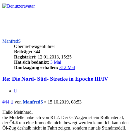
ManfredS
Obertriebwagenführer
Beiträge:
344
Registriert:
12.01.2013, 15:25
Hat sich bedankt:
3 Mal
Danksagung erhalten:
312 Mal
Re: Die Nord- Süd- Strecke in Epoche III/IV
Zitieren
Beitrag
#44
von
ManfredS
»
15.10.2019, 08:53
Hallo Meinhard,
die Modelle habe ich von RL2. Der G-Wagen ist ein Rollmaterial,
der Öl-Kran eine Immo die nicht bewegt werden kann. Ich kann den
Öl-Zug deshalb nicht in Fahrt zeigen, sondern nur als Standmodell.