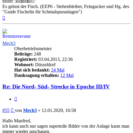
treibt!
Es grüsst der Fisch. (EEP6 - Stehenbleiber, Feingucker und Hg. des
"Guide Fischelin für Schmalspuranlagen")
Nach
oben
Mech3
Oberbetriebsmeister
Beiträge:
248
Registriert:
03.04.2013, 22:36
Wohnort:
Düsseldorf
Hat sich bedankt:
24 Mal
Danksagung erhalten:
12 Mal
Re: Die Nord- Süd- Strecke in Epoche III/IV
Zitieren
Beitrag
#55
von
Mech3
»
12.01.2020, 16:58
Hallo Manfred,
ich kann auch nur sagen supertolle Bilder von der Anlage kann man
immer wieder anschauen.