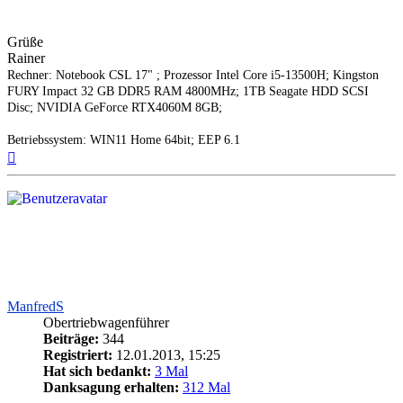
Grüße
Rainer
Rechner: Notebook CSL 17" ; Prozessor Intel Core i5-13500H; Kingston
FURY Impact 32 GB DDR5 RAM 4800MHz; 1TB Seagate HDD SCSI
Disc; NVIDIA GeForce RTX4060M 8GB;
Betriebssystem: WIN11 Home 64bit; EEP 6.1
Nach
oben
ManfredS
Obertriebwagenführer
Beiträge:
344
Registriert:
12.01.2013, 15:25
Hat sich bedankt:
3 Mal
Danksagung erhalten:
312 Mal