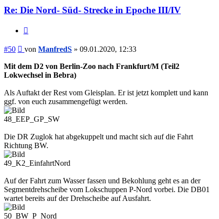
Re: Die Nord- Süd- Strecke in Epoche III/IV
Zitieren
Beitrag
#50
von
ManfredS
»
09.01.2020, 12:33
Mit dem D2 von Berlin-Zoo nach Frankfurt/M (Teil2
Lokwechsel in Bebra)
Als Auftakt der Rest vom Gleisplan. Er ist jetzt komplett und kann
ggf. von euch zusammengefügt werden.
48_EEP_GP_SW
Die DR Zuglok hat abgekuppelt und macht sich auf die Fahrt
Richtung BW.
49_K2_EinfahrtNord
Auf der Fahrt zum Wasser fassen und Bekohlung geht es an der
Segmentdrehscheibe vom Lokschuppen P-Nord vorbei. Die DB01
wartet bereits auf der Drehscheibe auf Ausfahrt.
50_BW_P_Nord