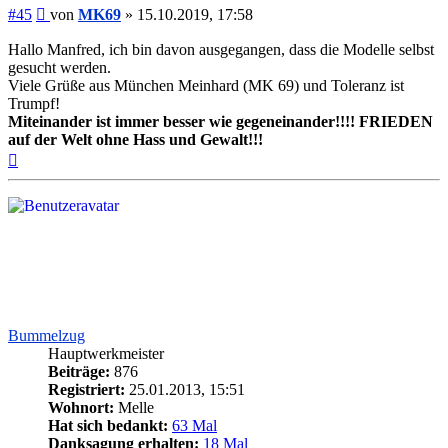
Beitrag
#45
von
MK69
»
15.10.2019, 17:58
Hallo Manfred, ich bin davon ausgegangen, dass die Modelle selbst
gesucht werden.
Viele Grüße aus München Meinhard (MK 69) und Toleranz ist
Trumpf!
Miteinander ist immer besser wie gegeneinander!!!! FRIEDEN
auf der Welt ohne Hass und Gewalt!!!
Nach
oben
Bummelzug
Hauptwerkmeister
Beiträge:
876
Registriert:
25.01.2013, 15:51
Wohnort:
Melle
Hat sich bedankt:
63 Mal
Danksagung erhalten:
18 Mal