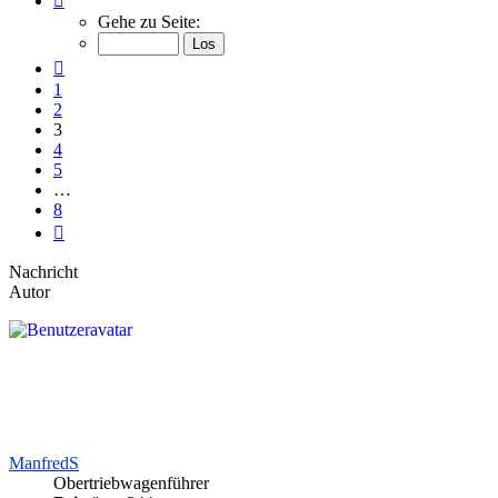
3
Gehe zu Seite:
von
8
Vorherige
1
2
3
4
5
…
8
Nächste
Nachricht
Autor
ManfredS
Obertriebwagenführer