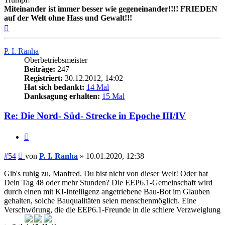
Miteinander ist immer besser wie gegeneinander!!!! FRIEDEN
auf der Welt ohne Hass und Gewalt!!!
Nach
oben
P. I. Ranha
Oberbetriebsmeister
Beiträge:
247
Registriert:
30.12.2012, 14:02
Hat sich bedankt:
14 Mal
Danksagung erhalten:
15 Mal
Re: Die Nord- Süd- Strecke in Epoche III/IV
Zitieren
Beitrag
#54
von
P. I. Ranha
»
10.01.2020, 12:38
Gib's ruhig zu, Manfred. Du bist nicht von dieser Welt! Oder hat
Dein Tag 48 oder mehr Stunden? Die EEP6.1-Gemeinschaft wird
durch einen mit KI-Inteliigenz angetriebene Bau-Bot im Glauben
gehalten, solche Bauqualitäten seien menschenmöglich. Eine
Verschwörung, die die EEP6.1-Freunde in die schiere Verzweiglung