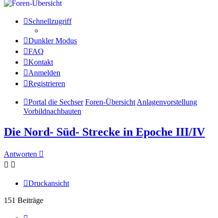
Schnellzugriff
Dunkler Modus
FAQ
Kontakt
Anmelden
Registrieren
Portal die Sechser
Foren-Übersicht
Anlagenvorstellung
Vorbildnachbauten
Die Nord- Süd- Strecke in Epoche III/IV
Antworten
Druckansicht
151 Beiträge
Seite