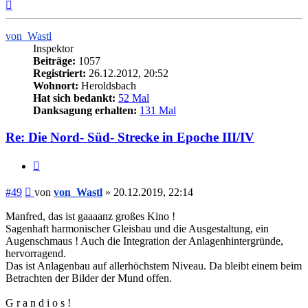
Nach
oben
von_Wastl
Inspektor
Beiträge:
1057
Registriert:
26.12.2012, 20:52
Wohnort:
Heroldsbach
Hat sich bedankt:
52 Mal
Danksagung erhalten:
131 Mal
Re: Die Nord- Süd- Strecke in Epoche III/IV
Zitieren
Beitrag
#49
von
von_Wastl
»
20.12.2019, 22:14
Manfred, das ist gaaaanz großes Kino !
Sagenhaft harmonischer Gleisbau und die Ausgestaltung, ein
Augenschmaus ! Auch die Integration der Anlagenhintergründe,
hervorragend.
Das ist Anlagenbau auf allerhöchstem Niveau. Da bleibt einem beim
Betrachten der Bilder der Mund offen.
G r a n d i o s !