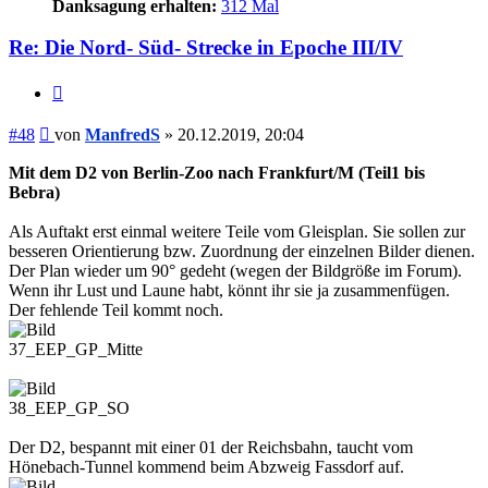
Danksagung erhalten:
312 Mal
Re: Die Nord- Süd- Strecke in Epoche III/IV
Zitieren
Beitrag
#48
von
ManfredS
»
20.12.2019, 20:04
Mit dem D2 von Berlin-Zoo nach Frankfurt/M (Teil1 bis
Bebra)
Als Auftakt erst einmal weitere Teile vom Gleisplan. Sie sollen zur
besseren Orientierung bzw. Zuordnung der einzelnen Bilder dienen.
Der Plan wieder um 90° gedeht (wegen der Bildgröße im Forum).
Wenn ihr Lust und Laune habt, könnt ihr sie ja zusammenfügen.
Der fehlende Teil kommt noch.
37_EEP_GP_Mitte
38_EEP_GP_SO
Der D2, bespannt mit einer 01 der Reichsbahn, taucht vom
Hönebach-Tunnel kommend beim Abzweig Fassdorf auf.