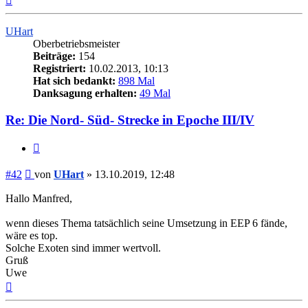
oben
UHart
Oberbetriebsmeister
Beiträge:
154
Registriert:
10.02.2013, 10:13
Hat sich bedankt:
898 Mal
Danksagung erhalten:
49 Mal
Re: Die Nord- Süd- Strecke in Epoche III/IV
Zitieren
Beitrag
#42
von
UHart
»
13.10.2019, 12:48
Hallo Manfred,
wenn dieses Thema tatsächlich seine Umsetzung in EEP 6 fände,
wäre es top.
Solche Exoten sind immer wertvoll.
Gruß
Uwe
Nach
oben