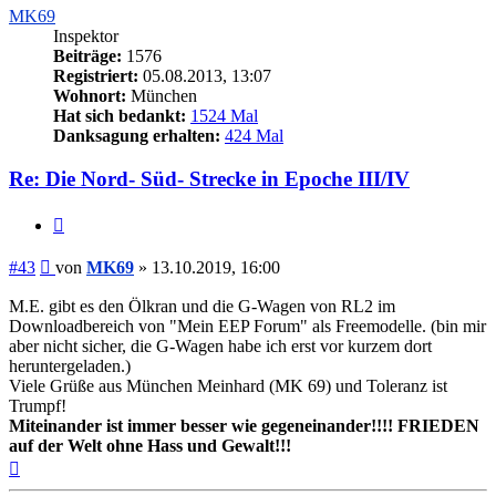
MK69
Inspektor
Beiträge:
1576
Registriert:
05.08.2013, 13:07
Wohnort:
München
Hat sich bedankt:
1524 Mal
Danksagung erhalten:
424 Mal
Re: Die Nord- Süd- Strecke in Epoche III/IV
Zitieren
Beitrag
#43
von
MK69
»
13.10.2019, 16:00
M.E. gibt es den Ölkran und die G-Wagen von RL2 im
Downloadbereich von "Mein EEP Forum" als Freemodelle. (bin mir
aber nicht sicher, die G-Wagen habe ich erst vor kurzem dort
heruntergeladen.)
Viele Grüße aus München Meinhard (MK 69) und Toleranz ist
Trumpf!
Miteinander ist immer besser wie gegeneinander!!!! FRIEDEN
auf der Welt ohne Hass und Gewalt!!!
Nach
oben