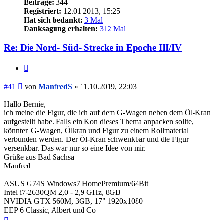
Beiträge:
344
Registriert:
12.01.2013, 15:25
Hat sich bedankt:
3 Mal
Danksagung erhalten:
312 Mal
Re: Die Nord- Süd- Strecke in Epoche III/IV
Zitieren
Beitrag
#41
von
ManfredS
»
11.10.2019, 22:03
Hallo Bernie,
ich meine die Figur, die ich auf dem G-Wagen neben dem Öl-Kran
aufgestellt habe. Falls ein Kon dieses Thema anpacken sollte,
könnten G-Wagen, Ölkran und Figur zu einem Rollmaterial
verbunden werden. Der Öl-Kran schwenkbar und die Figur
versenkbar. Das war nur so eine Idee von mir.
Grüße aus Bad Sachsa
Manfred
ASUS G74S Windows7 HomePremium/64Bit
Intel i7-2630QM 2,0 - 2,9 GHz, 8GB
NVIDIA GTX 560M, 3GB, 17" 1920x1080
EEP 6 Classic, Albert und Co
Nach