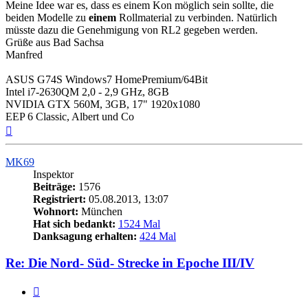
Meine Idee war es, dass es einem Kon möglich sein sollte, die
beiden Modelle zu
einem
Rollmaterial zu verbinden. Natürlich
müsste dazu die Genehmigung von RL2 gegeben werden.
Grüße aus Bad Sachsa
Manfred
ASUS G74S Windows7 HomePremium/64Bit
Intel i7-2630QM 2,0 - 2,9 GHz, 8GB
NVIDIA GTX 560M, 3GB, 17" 1920x1080
EEP 6 Classic, Albert und Co
Nach
oben
MK69
Inspektor
Beiträge:
1576
Registriert:
05.08.2013, 13:07
Wohnort:
München
Hat sich bedankt:
1524 Mal
Danksagung erhalten:
424 Mal
Re: Die Nord- Süd- Strecke in Epoche III/IV
Zitieren