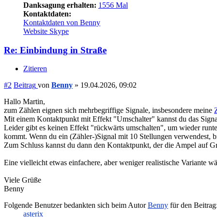
Danksagung erhalten:
1556 Mal
Kontaktdaten:
Kontaktdaten von Benny
Website
Skype
Re: Einbindung in Straße
Zitieren
#2
Beitrag
von
Benny
»
19.04.2026, 09:02
Hallo Martin,
zum Zählen eignen sich mehrbegriffige Signale, insbesondere meine
Mit einem Kontaktpunkt mit Effekt "Umschalter" kannst du das Signal
Leider gibt es keinen Effekt "rückwärts umschalten", um wieder runt
kommt. Wenn du ein (Zähler-)Signal mit 10 Stellungen verwendest, b
Zum Schluss kannst du dann den Kontaktpunkt, der die Ampel auf Grün 
Eine vielleicht etwas einfachere, aber weniger realistische Variante 
Viele Grüße
Benny
Folgende Benutzer bedankten sich beim Autor
Benny
für den Beitrag
asterix