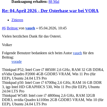
Danksagung erhalten:
88 Mal
Re: 04.April 2026 - Der Osterhase war bei VORA
Zitieren
#6
Beitrag
von
vaueh
»
05.04.2026, 10:45
Vielen herzlichen Dank für das Osterei.
Volker
Folgende Benutzer bedankten sich beim Autor
vaueh
für den
Beitrag:
vorade
Thinkpad P52; Intel Core i7 8850H 2,6 GHz, RAM 32 GB DDR4,
nVidia Quadro P2000 4GB GDDR5 VRAM, Win 11 Pro (für
EEP), Ubuntu 24.04 LTS Pro
Thinkpad p50: Intel Core i7 6700hq 2,6 GHz, RAM 16 GB DDR
3, igp Intel HD GRAPHICS 530, Win 11 Pro (für EEP), Ubuntu
24.04 LTS Pro
Thinkpad W540: Intel core i7 4800mq 2,6 GHz, RAM 32GB
DDR3, nvidia Quadro k1100m 2GB GDDR5 VRAM, Win 10 (für
EEP), Ubuntu 24.04 LTS Pro