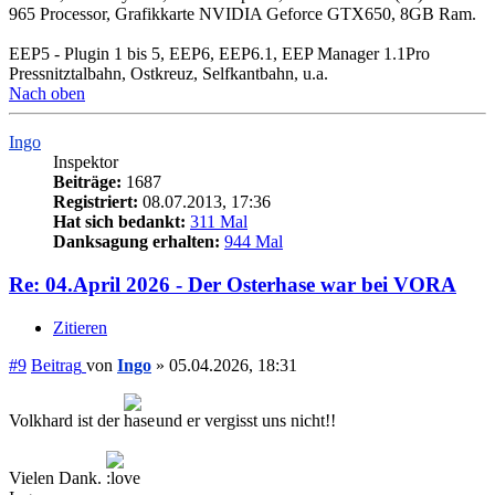
965 Processor, Grafikkarte NVIDIA Geforce GTX650, 8GB Ram.
EEP5 - Plugin 1 bis 5, EEP6, EEP6.1, EEP Manager 1.1Pro
Pressnitztalbahn, Ostkreuz, Selfkantbahn, u.a.
Nach oben
Ingo
Inspektor
Beiträge:
1687
Registriert:
08.07.2013, 17:36
Hat sich bedankt:
311 Mal
Danksagung erhalten:
944 Mal
Re: 04.April 2026 - Der Osterhase war bei VORA
Zitieren
#9
Beitrag
von
Ingo
»
05.04.2026, 18:31
Volkhard ist der
und er vergisst uns nicht!!
Vielen Dank.