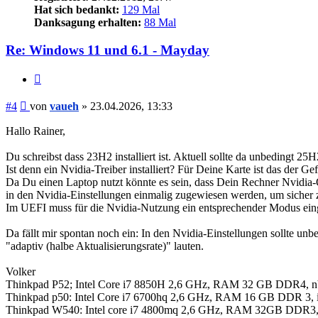
Hat sich bedankt:
129 Mal
Danksagung erhalten:
88 Mal
Re: Windows 11 und 6.1 - Mayday
Zitieren
Beitrag
#4
von
vaueh
»
23.04.2026, 13:33
Hallo Rainer,
Du schreibst dass 23H2 installiert ist. Aktuell sollte da unbedingt 25H
Ist denn ein Nvidia-Treiber installiert? Für Deine Karte ist das der G
Da Du einen Laptop nutzt könnte es sein, dass Dein Rechner Nvidia
in den Nvidia-Einstellungen einmalig zugewiesen werden, um sicher zu 
Im UEFI muss für die Nvidia-Nutzung ein entsprechender Modus eingest
Da fällt mir spontan noch ein: In den Nvidia-Einstellungen sollte unbed
"adaptiv (halbe Aktualisierungsrate)" lauten.
Volker
Thinkpad P52; Intel Core i7 8850H 2,6 GHz, RAM 32 GB DDR4, 
Thinkpad p50: Intel Core i7 6700hq 2,6 GHz, RAM 16 GB DDR 3, 
Thinkpad W540: Intel core i7 4800mq 2,6 GHz, RAM 32GB DDR3