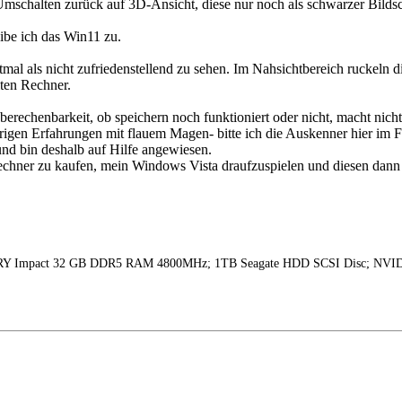
Umschalten zurück auf 3D-Ansicht, diese nur noch als schwarzer Bild
ibe ich das Win11 zu.
stmal als nicht zufriedenstellend zu sehen. Im Nahsichtbereich ruckeln
lten Rechner.
nberechenbarkeit, ob speichern noch funktioniert oder nicht, macht nic
herigen Erfahrungen mit flauem Magen- bitte ich die Auskenner hier im 
und bin deshalb auf Hilfe angewiesen.
Rechner zu kaufen, mein Windows Vista draufzuspielen und diesen dann
on FURY Impact 32 GB DDR5 RAM 4800MHz; 1TB Seagate HDD SCSI Disc; N