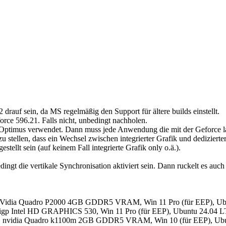
2 drauf sein, da MS regelmäßig den Support für ältere builds einstellt.
eforce 596.21. Falls nicht, unbedingt nachholen.
-Optimus verwendet. Dann muss jede Anwendung die mit der Geforce la
stellen, dass ein Wechsel zwischen integrierter Grafik und dedizierter
ellt sein (auf keinem Fall integrierte Grafik only o.ä.).
ingt die vertikale Synchronisation aktiviert sein. Dann ruckelt es auch 
nVidia Quadro P2000 4GB GDDR5 VRAM, Win 11 Pro (für EEP), Ub
igp Intel HD GRAPHICS 530, Win 11 Pro (für EEP), Ubuntu 24.04 L
, nvidia Quadro k1100m 2GB GDDR5 VRAM, Win 10 (für EEP), Ubu