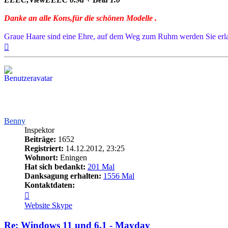
Danke an alle Kons,für die schönen Modelle .
Graue Haare sind eine Ehre, auf dem Weg zum Ruhm werden Sie erl
Nach
oben
Benny
Inspektor
Beiträge:
1652
Registriert:
14.12.2012, 23:25
Wohnort:
Eningen
Hat sich bedankt:
201 Mal
Danksagung erhalten:
1556 Mal
Kontaktdaten:
Kontaktdaten
von
Website
Skype
Benny
Re: Windows 11 und 6.1 - Mayday