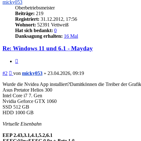
micky053
Oberbetriebsmeister
Beiträge:
219
Registriert:
31.12.2012, 17:56
Wohnort:
52391 Vettweiß
Hat sich bedankt:
0
Danksagung erhalten:
16 Mal
Re: Windows 11 und 6.1 - Mayday
Zitieren
Beitrag
#2
von
micky053
»
23.04.2026, 09:19
Wurde die Nvidea App installiert?Damitkönnen die Treiber der Grafik
Asus Pretator Helios 300
Intel Core i7 7. Gen
Nvidia Geforce GTX 1060
SSD 512 GB
HDD 1000 GB
Virtuelle Eisenbahn
EEP 2.43,3.1,4.1,5.2,6.1
EEEC;ViewEEEC 0.9a + Beta 1.0