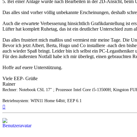
5. Bei einer Anlage wurde nach Bearbeiten in der 2D-Ansicht, beim 
Das alles sind vorher völlig unbekannte Erscheinungen, deshalb schre
Auch die erwartete Verbesserung hinsichtlich Grafikdarstellung ist er
Lüfter hat komplett Ruhetag, das ist ein deutlicher Unterschied zum a
Das alles frustriert mich maßlos und vermiest mir meine Tage. Die U
Bevor ich jetzt Albert, Berta, Hugo und Co installiere -nach den bis
auch wieder Spaß bringt. Leider bin ich selbst ein PC-Legastheniker 
Für den äußersten Notfall habe ich mir überlegt, einen gebrauchten 
Hoffe auf euere Unterstützung.
Viele EEP- Grüße
Rainer
Rechner: Notebook CSL 17" ; Prozessor Intel Core i5-13500H; Kingst
Betriebssystem: WIN11 Home 64bit; EEP 6.1
Nach
oben