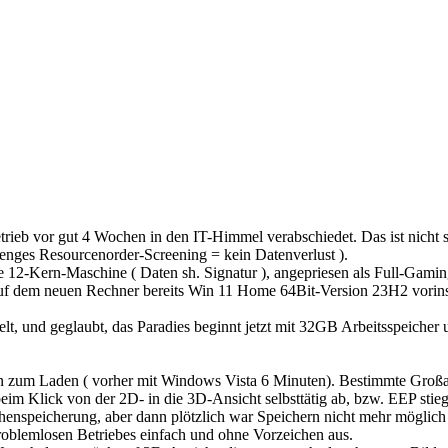
etrieb vor gut 4 Wochen in den IT-Himmel verabschiedet. Das ist nich
 ( enges Resourcenorder-Screening = kein Datenverlust ).
ine 12-Kern-Maschine ( Daten sh. Signatur ), angepriesen als Full-Gami
f dem neuen Rechner bereits Win 11 Home 64Bit-Version 23H2 vorinstal
elt, und geglaubt, das Paradies beginnt jetzt mit 32GB Arbeitsspeicher 
en zum Laden ( vorher mit Windows Vista 6 Minuten). Bestimmte Groß
eim Klick von der 2D- in die 3D-Ansicht selbsttätig ab, bzw. EEP stieg
enspeicherung, aber dann plötzlich war Speichern nicht mehr möglich 
roblemlosen Betriebes einfach und ohne Vorzeichen aus.