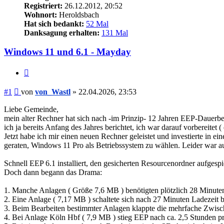
Registriert:
26.12.2012, 20:52
Wohnort:
Heroldsbach
Hat sich bedankt:
52 Mal
Danksagung erhalten:
131 Mal
Windows 11 und 6.1 - Mayday
Zitieren
Beitrag
#1
von
von_Wastl
»
22.04.2026, 23:53
Liebe Gemeinde,
mein alter Rechner hat sich nach -im Prinzip- 12 Jahren EEP-Dauerb
ich ja bereits Anfang des Jahres berichtet, ich war darauf vorbereitet
Jetzt habe ich mir einen neuen Rechner geleistet und investierte in e
geraten, Windows 11 Pro als Betriebssystem zu wählen. Leider war au
Schnell EEP 6.1 installiert, den gesicherten Resourcenordner aufgespi
Doch dann begann das Drama:
1. Manche Anlagen ( Größe 7,6 MB ) benötigten plötzlich 28 Minut
2. Eine Anlage ( 7,17 MB ) schaltete sich nach 27 Minuten Ladezeit b
3. Beim Bearbeiten bestimmter Anlagen klappte die mehrfache Zwisch
4. Bei Anlage Köln Hbf ( 7,9 MB ) stieg EEP nach ca. 2,5 Stunden p