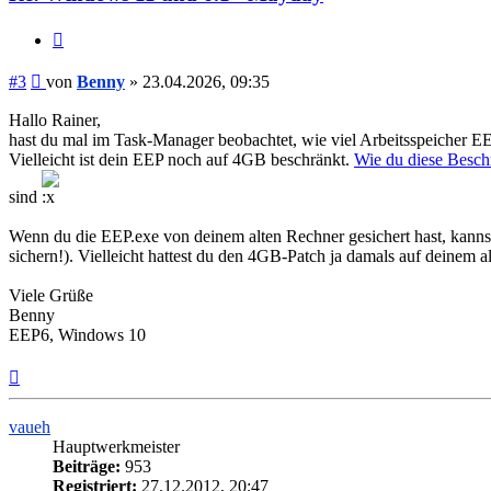
Zitieren
Beitrag
#3
von
Benny
»
23.04.2026, 09:35
Hallo Rainer,
hast du mal im Task-Manager beobachtet, wie viel Arbeitsspeicher EE
Vielleicht ist dein EEP noch auf 4GB beschränkt.
Wie du diese Besch
sind
Wenn du die EEP.exe von deinem alten Rechner gesichert hast, kanns
sichern!). Vielleicht hattest du den 4GB-Patch ja damals auf deinem
Viele Grüße
Benny
EEP6, Windows 10
Nach
oben
vaueh
Hauptwerkmeister
Beiträge:
953
Registriert:
27.12.2012, 20:47