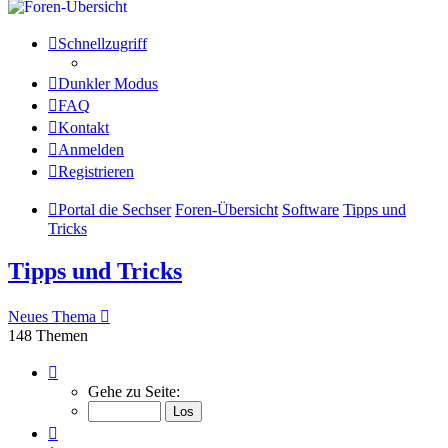
Schnellzugriff
Dunkler Modus
FAQ
Kontakt
Anmelden
Registrieren
Portal die Sechser
Foren-Übersicht
Software
Tipps und
Tricks
Tipps und Tricks
Neues Thema
148 Themen
Seite
2
Gehe zu Seite:
von
11
Vorherige