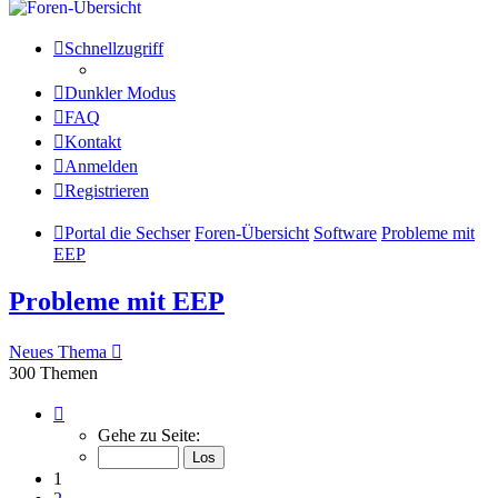
Schnellzugriff
Dunkler Modus
FAQ
Kontakt
Anmelden
Registrieren
Portal die Sechser
Foren-Übersicht
Software
Probleme mit
EEP
Probleme mit EEP
Neues Thema
300 Themen
Seite
1
Gehe zu Seite:
von
22
1