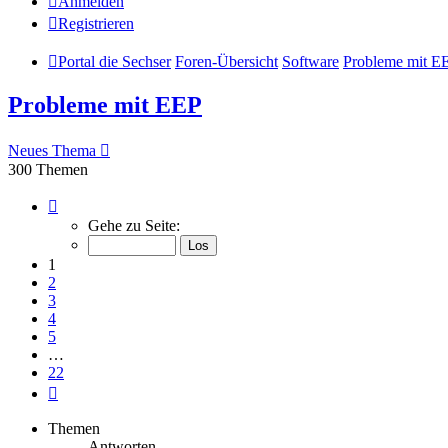
Anmelden
Registrieren
Portal die Sechser
Foren-Übersicht
Software
Probleme mit E
Probleme mit EEP
Neues Thema
300 Themen
Seite
1
Gehe zu Seite:
von
22
1
2
3
4
5
…
22
Nächste
Themen
Antworten