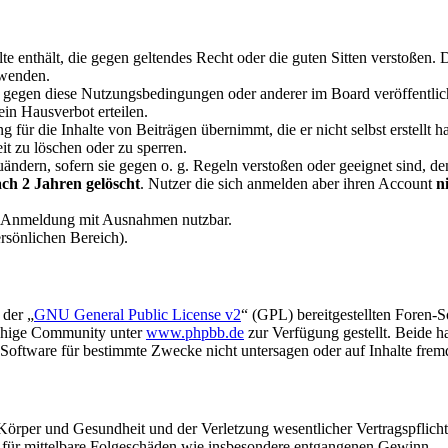
alte enthält, die gegen geltendes Recht oder die guten Sitten verstoßen. 
rwenden.
n gegen diese Nutzungsbedingungen oder anderer im Board veröffentli
in Hausverbot erteilen.
für die Inhalte von Beiträgen übernimmt, die er nicht selbst erstellt 
it zu löschen oder zu sperren.
uändern, sofern sie gegen o. g. Regeln verstoßen oder geeignet sind, 
ch 2 Jahren gelöscht
. Nutzer die sich anmelden aber ihren Account
n
e Anmeldung mit Ausnahmen nutzbar.
rsönlichen Bereich).
 der „
GNU General Public License v2
“ (GPL) bereitgestellten Foren-
achige Community unter
www.phpbb.de
zur Verfügung gestellt. Beide h
oftware für bestimmte Zwecke nicht untersagen oder auf Inhalte frem
rper und Gesundheit und der Verletzung wesentlicher Vertragspflichten
ch für mittelbare Folgeschäden wie insbesondere entgangenen Gewinn.