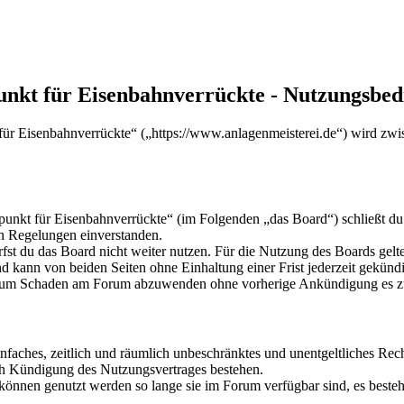
punkt für Eisenbahnverrückte - Nutzungsbe
 für Eisenbahnverrückte“ („https://www.anlagenmeisterei.de“) wird zwi
fpunkt für Eisenbahnverrückte“ (im Folgenden „das Board“) schließt du
en Regelungen einverstanden.
fst du das Board nicht weiter nutzen. Für die Nutzung des Boards gelten
 kann von beiden Seiten ohne Einhaltung einer Frist jederzeit gekünd
und um Schaden am Forum abzuwenden ohne vorherige Ankündigung es zu
 einfaches, zeitlich und räumlich unbeschränktes und unentgeltliches R
ch Kündigung des Nutzungsvertrages bestehen.
 können genutzt werden so lange sie im Forum verfügbar sind, es beste