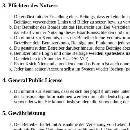
3. Pflichten des Nutzers
Du erklärst mit der Erstellung eines Beitrags, dass er keine Inh
Beiträgen verwendeten Links und Bilder zu setzen bzw. zu ve
Der Betreiber des Boards übt das Hausrecht aus. Bei Verstöße
dauerhaft von der Nutzung dieses Boards ausschließen und dir e
Du nimmst zur Kenntnis, dass der Betreiber keine Verantwortung 
Betreiber, dein Benutzerkonto, Beiträge und Funktionen jederze
Du gestattest dem Betreiber darüber hinaus, deine Beiträge abz
Benutzer ohne Login und ohne Beiträge
werden spätestens na
Dateileichen im Sinne der EU-DSGVO)
Es muß sich Niemand anmelden denn das Forum ist auch ohn
Jeder kann seinen Account selbst im System wieder löschen (pe
4. General Public License
Du nimmst zur Kenntnis, dass es sich bei phpBB um eine unter
deutschsprachige Informationen werden durch die deutschspr
verwendet wird. Sie können insbesondere die Verwendung der S
5. Gewährleistung
Der Betreiber haftet mit Ausnahme der Verletzung von Leben, Kö
grob fahrlässiges Verhalten zurückzuführen sind. Dies gilt au