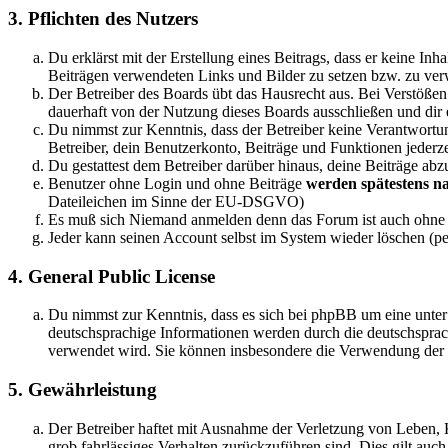
3. Pflichten des Nutzers
Du erklärst mit der Erstellung eines Beitrags, dass er keine Inh
Beiträgen verwendeten Links und Bilder zu setzen bzw. zu ve
Der Betreiber des Boards übt das Hausrecht aus. Bei Verstöße
dauerhaft von der Nutzung dieses Boards ausschließen und dir e
Du nimmst zur Kenntnis, dass der Betreiber keine Verantwortung 
Betreiber, dein Benutzerkonto, Beiträge und Funktionen jederze
Du gestattest dem Betreiber darüber hinaus, deine Beiträge abz
Benutzer ohne Login und ohne Beiträge
werden spätestens na
Dateileichen im Sinne der EU-DSGVO)
Es muß sich Niemand anmelden denn das Forum ist auch ohn
Jeder kann seinen Account selbst im System wieder löschen (pe
4. General Public License
Du nimmst zur Kenntnis, dass es sich bei phpBB um eine unter
deutschsprachige Informationen werden durch die deutschspr
verwendet wird. Sie können insbesondere die Verwendung der S
5. Gewährleistung
Der Betreiber haftet mit Ausnahme der Verletzung von Leben, Kö
grob fahrlässiges Verhalten zurückzuführen sind. Dies gilt au