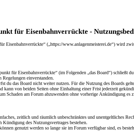
punkt für Eisenbahnverrückte - Nutzungsbe
 für Eisenbahnverrückte“ („https://www.anlagenmeisterei.de“) wird zwi
fpunkt für Eisenbahnverrückte“ (im Folgenden „das Board“) schließt du
en Regelungen einverstanden.
fst du das Board nicht weiter nutzen. Für die Nutzung des Boards gelten
 kann von beiden Seiten ohne Einhaltung einer Frist jederzeit gekünd
und um Schaden am Forum abzuwenden ohne vorherige Ankündigung es zu
 einfaches, zeitlich und räumlich unbeschränktes und unentgeltliches R
ch Kündigung des Nutzungsvertrages bestehen.
 können genutzt werden so lange sie im Forum verfügbar sind, es beste