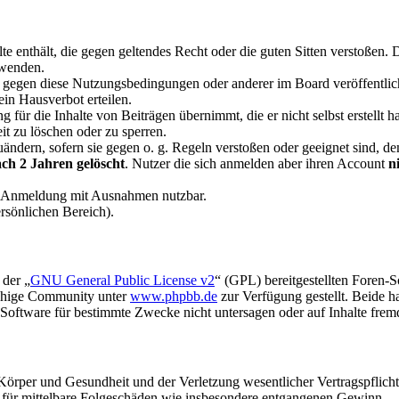
alte enthält, die gegen geltendes Recht oder die guten Sitten verstoßen. 
rwenden.
n gegen diese Nutzungsbedingungen oder anderer im Board veröffentli
in Hausverbot erteilen.
für die Inhalte von Beiträgen übernimmt, die er nicht selbst erstellt 
it zu löschen oder zu sperren.
uändern, sofern sie gegen o. g. Regeln verstoßen oder geeignet sind, 
ch 2 Jahren gelöscht
. Nutzer die sich anmelden aber ihren Account
n
e Anmeldung mit Ausnahmen nutzbar.
rsönlichen Bereich).
 der „
GNU General Public License v2
“ (GPL) bereitgestellten Foren-
achige Community unter
www.phpbb.de
zur Verfügung gestellt. Beide h
oftware für bestimmte Zwecke nicht untersagen oder auf Inhalte frem
rper und Gesundheit und der Verletzung wesentlicher Vertragspflichten
ch für mittelbare Folgeschäden wie insbesondere entgangenen Gewinn.