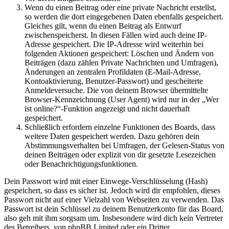
Wenn du einen Beitrag oder eine private Nachricht erstellst,
so werden die dort eingegebenen Daten ebenfalls gespeichert.
Gleiches gilt, wenn du einen Beitrag als Entwurf
zwischenspeicherst. In diesen Fällen wird auch deine IP-
Adresse gespeichert. Die IP-Adresse wird weiterhin bei
folgenden Aktionen gespeichert: Löschen und Ändern von
Beiträgen (dazu zählen Private Nachrichten und Umfragen),
Änderungen an zentralen Profildaten (E-Mail-Adresse,
Kontoaktivierung, Benutzer-Passwort) und gescheiterte
Anmeldeversuche. Die von deinem Browser übermittelte
Browser-Kennzeichnung (User Agent) wird nur in der „Wer
ist online?“-Funktion angezeigt und nicht dauerhaft
gespeichert.
Schließlich erfordern einzelne Funktionen des Boards, dass
weitere Daten gespeichert werden. Dazu gehören dein
Abstimmungsverhalten bei Umfragen, der Gelesen-Status von
deinen Beiträgen oder explizit von dir gesetzte Lesezeichen
oder Benachrichtigungsfunktionen.
Dein Passwort wird mit einer Einwege-Verschlüsselung (Hash)
gespeichert, so dass es sicher ist. Jedoch wird dir empfohlen, dieses
Passwort nicht auf einer Vielzahl von Webseiten zu verwenden. Das
Passwort ist dein Schlüssel zu deinem Benutzerkonto für das Board,
also geh mit ihm sorgsam um. Insbesondere wird dich kein Vertreter
des Betreibers, von phpBB Limited oder ein Dritter