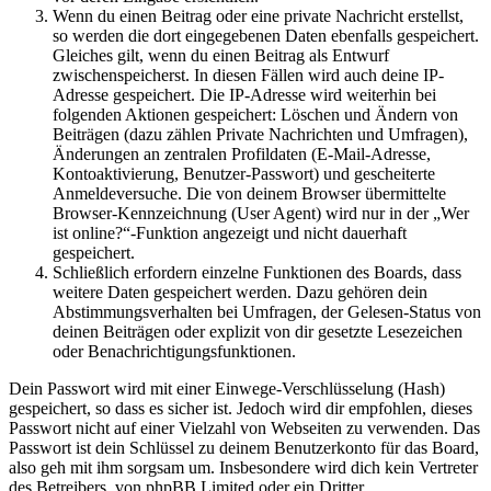
Wenn du einen Beitrag oder eine private Nachricht erstellst,
so werden die dort eingegebenen Daten ebenfalls gespeichert.
Gleiches gilt, wenn du einen Beitrag als Entwurf
zwischenspeicherst. In diesen Fällen wird auch deine IP-
Adresse gespeichert. Die IP-Adresse wird weiterhin bei
folgenden Aktionen gespeichert: Löschen und Ändern von
Beiträgen (dazu zählen Private Nachrichten und Umfragen),
Änderungen an zentralen Profildaten (E-Mail-Adresse,
Kontoaktivierung, Benutzer-Passwort) und gescheiterte
Anmeldeversuche. Die von deinem Browser übermittelte
Browser-Kennzeichnung (User Agent) wird nur in der „Wer
ist online?“-Funktion angezeigt und nicht dauerhaft
gespeichert.
Schließlich erfordern einzelne Funktionen des Boards, dass
weitere Daten gespeichert werden. Dazu gehören dein
Abstimmungsverhalten bei Umfragen, der Gelesen-Status von
deinen Beiträgen oder explizit von dir gesetzte Lesezeichen
oder Benachrichtigungsfunktionen.
Dein Passwort wird mit einer Einwege-Verschlüsselung (Hash)
gespeichert, so dass es sicher ist. Jedoch wird dir empfohlen, dieses
Passwort nicht auf einer Vielzahl von Webseiten zu verwenden. Das
Passwort ist dein Schlüssel zu deinem Benutzerkonto für das Board,
also geh mit ihm sorgsam um. Insbesondere wird dich kein Vertreter
des Betreibers, von phpBB Limited oder ein Dritter