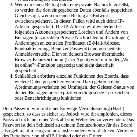
Wenn du einen Beitrag oder eine private Nachricht erstellst,
so werden die dort eingegebenen Daten ebenfalls gespeichert.
Gleiches gilt, wenn du einen Beitrag als Entwurf
zwischenspeicherst. In diesen Fällen wird auch deine IP-
Adresse gespeichert. Die IP-Adresse wird weiterhin bei
folgenden Aktionen gespeichert: Löschen und Ändern von
Beiträgen (dazu zählen Private Nachrichten und Umfragen),
Änderungen an zentralen Profildaten (E-Mail-Adresse,
Kontoaktivierung, Benutzer-Passwort) und gescheiterte
Anmeldeversuche. Die von deinem Browser übermittelte
Browser-Kennzeichnung (User Agent) wird nur in der „Wer
ist online?“-Funktion angezeigt und nicht dauerhaft
gespeichert.
Schließlich erfordern einzelne Funktionen des Boards, dass
weitere Daten gespeichert werden. Dazu gehören dein
Abstimmungsverhalten bei Umfragen, der Gelesen-Status von
deinen Beiträgen oder explizit von dir gesetzte Lesezeichen
oder Benachrichtigungsfunktionen.
Dein Passwort wird mit einer Einwege-Verschlüsselung (Hash)
gespeichert, so dass es sicher ist. Jedoch wird dir empfohlen, dieses
Passwort nicht auf einer Vielzahl von Webseiten zu verwenden. Das
Passwort ist dein Schlüssel zu deinem Benutzerkonto für das Board,
also geh mit ihm sorgsam um. Insbesondere wird dich kein Vertreter
des Betreibers, von phpBB Limited oder ein Dritter