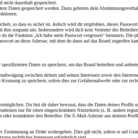
d nicht dauerhaft gespeichert.
eitere Daten gespeichert werden. Dazu gehören dein Abstimmungsverhal
nktionen.
ert, so dass es sicher ist. Jedoch wird dir empfohlen, dieses Passwor
it ihm sorgsam um. Insbesondere wird dich kein Vertreter des Betreibe
nst du die Funktion „Ich habe mein Passwort vergessen“ benutzen. Di
asswort an diese Adresse, mit dem du dann auf das Board zugreifen kan
r spezifizierten Daten zu speichern, um das Board betreiben und anbiet
ssenabwägung zwischen deinen und seinen Interessen sowie den Interes
-Kennung zu speichern, sofern dies zur Gefahrenabwehr oder zur recht
möglichen. Du bist dir daher bewusst, dass die Daten deines Profils und
mationen nur für einen eingeschränkten Nutzerkreis (z. B. andere regist
oder kontaktiere den Betreiber. Die E-Mail-Adresse aus deinem Profil 
r Zustimmung an Dritte weitergeben. Dies gilt nicht, sofern er auf Gr
zung rechtlicher Interessen erforderlich sind.