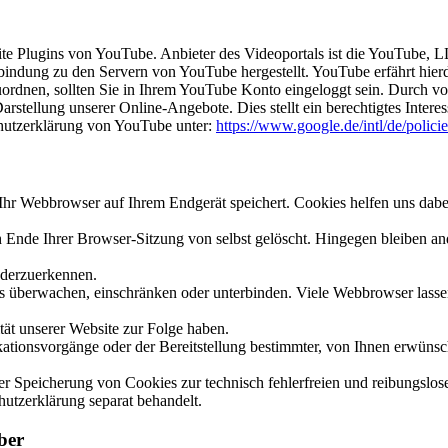
site Plugins von YouTube. Anbieter des Videoportals ist die YouTube
rbindung zu den Servern von YouTube hergestellt. YouTube erfährt hier
uordnen, sollten Sie in Ihrem YouTube Konto eingeloggt sein. Durch vo
stellung unserer Online-Angebote. Dies stellt ein berechtigtes Interes
hutzerklärung von YouTube unter:
https://www.google.de/intl/de/policie
hr Webbrowser auf Ihrem Endgerät speichert. Cookies helfen uns dabei,
nde Ihrer Browser-Sitzung von selbst gelöscht. Hingegen bleiben ande
ederzuerkennen.
berwachen, einschränken oder unterbinden. Viele Webbrowser lassen 
ät unserer Website zur Folge haben.
ionsvorgänge oder der Bereitstellung bestimmter, von Ihnen erwünsch
 der Speicherung von Cookies zur technisch fehlerfreien und reibungslos
hutzerklärung separat behandelt.
ber