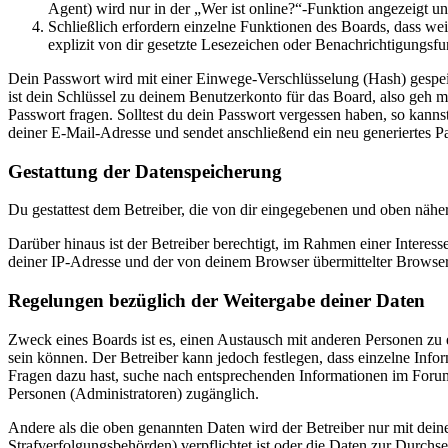
Agent) wird nur in der „Wer ist online?“-Funktion angezeigt un
Schließlich erfordern einzelne Funktionen des Boards, dass w
explizit von dir gesetzte Lesezeichen oder Benachrichtigungsfu
Dein Passwort wird mit einer Einwege-Verschlüsselung (Hash) gespeich
ist dein Schlüssel zu deinem Benutzerkonto für das Board, also geh m
Passwort fragen. Solltest du dein Passwort vergessen haben, so kan
deiner E-Mail-Adresse und sendet anschließend ein neu generiertes P
Gestattung der Datenspeicherung
Du gestattest dem Betreiber, die von dir eingegebenen und oben nähe
Darüber hinaus ist der Betreiber berechtigt, im Rahmen einer Intere
deiner IP-Adresse und der von deinem Browser übermittelter Browser
Regelungen bezüglich der Weitergabe deiner Daten
Zweck eines Boards ist es, einen Austausch mit anderen Personen zu er
sein können. Der Betreiber kann jedoch festlegen, dass einzelne Infor
Fragen dazu hast, suche nach entsprechenden Informationen im Forum 
Personen (Administratoren) zugänglich.
Andere als die oben genannten Daten wird der Betreiber nur mit deine
Strafverfolgungsbehörden) verpflichtet ist oder die Daten zur Durchset