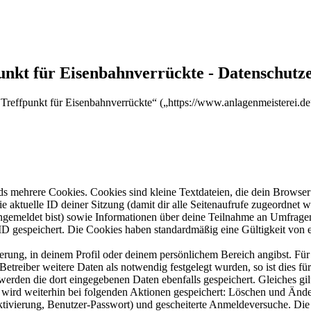
punkt für Eisenbahnverrückte - Datenschutz
d Treffpunkt für Eisenbahnverrückte“ („https://www.anlagenmeisterei.d
s mehrere Cookies. Cookies sind kleine Textdateien, die dein Browser 
ie aktuelle ID deiner Sitzung (damit dir alle Seitenaufrufe zugeordnet
angemeldet bist) sowie Informationen über deine Teilnahme an Umfragen
ID gespeichert. Die Cookies haben standardmäßig eine Gültigkeit von e
ierung, in deinem Profil oder deinem persönlichem Bereich angibst. Für
reiber weitere Daten als notwendig festgelegt wurden, so ist dies für 
 werden die dort eingegebenen Daten ebenfalls gespeichert. Gleiches gi
e wird weiterhin bei folgenden Aktionen gespeichert: Löschen und Änd
ktivierung, Benutzer-Passwort) und gescheiterte Anmeldeversuche. D