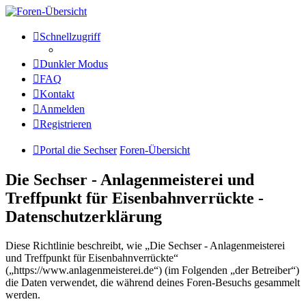
Die Sechser - Anlagenmeisterei
Schnellzugriff
und Treffpunkt für
Dunkler Modus
Eisenbahnverrückte
FAQ
Kontakt
Anmelden
Anlagenmeisterei
Registrieren
Zum Inhalt
Portal die Sechser
Foren-Übersicht
Die Sechser - Anlagenmeisterei und
Treffpunkt für Eisenbahnverrückte -
Datenschutzerklärung
Diese Richtlinie beschreibt, wie „Die Sechser - Anlagenmeisterei
und Treffpunkt für Eisenbahnverrückte“
(„https://www.anlagenmeisterei.de“) (im Folgenden „der Betreiber“)
die Daten verwendet, die während deines Foren-Besuchs gesammelt
werden.