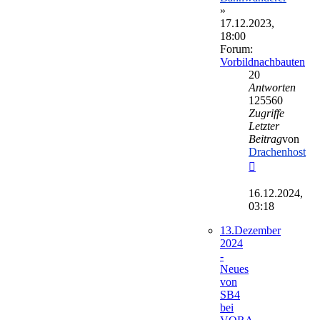
»
17.12.2023,
18:00
Forum:
Vorbildnachbauten
20
Antworten
125560
Zugriffe
Letzter
Beitrag
von
Drachenhost
Neuester
Beitrag
16.12.2024,
03:18
13.Dezember
2024
-
Neues
von
SB4
bei