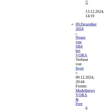
Neuester
Beitrag
13.12.2024,
14:19
09.Dezember
2024
-
Neues
von
SB4
bei
VORA
Verfasst
von
René
»
09.12.2024,
20:44
Forum:
Modellnews
VORA
&
Free
6