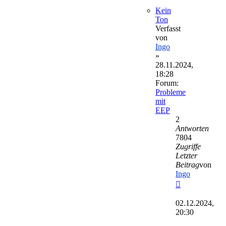
Kein
Ton
Verfasst
von
Ingo
»
28.11.2024,
18:28
Forum:
Probleme
mit
EEP
2
Antworten
7804
Zugriffe
Letzter
Beitrag
von
Ingo
Neuester
Beitrag
02.12.2024,
20:30