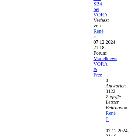
SB4
bei
VORA
Verfasst
von
René
»
07.12.2024,
21:18
Forum:
Modellnews
VORA
&
Free
0
Antworten
3122
Zugriffe
Letzter
Beitrag
von
René
Neuester
Beitrag
07.12.2024,