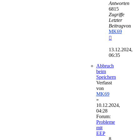
Antworten
6815
Zugriffe
Letzter
Beitrag
von
MK69
Neuester
Beitrag
13.12.2024,
06:35
Abbruch
beim
Speichern
Verfasst
von
MK69
»
10.12.2024,
04:28
Forum:
Probleme
mit
EEP
8