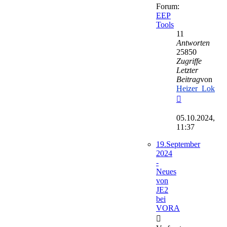
Forum:
EEP
Tools
11
Antworten
25850
Zugriffe
Letzter
Beitrag
von
Heizer_Lok
Neuester
Beitrag
05.10.2024,
11:37
19.September
2024
-
Neues
von
JE2
bei
VORA