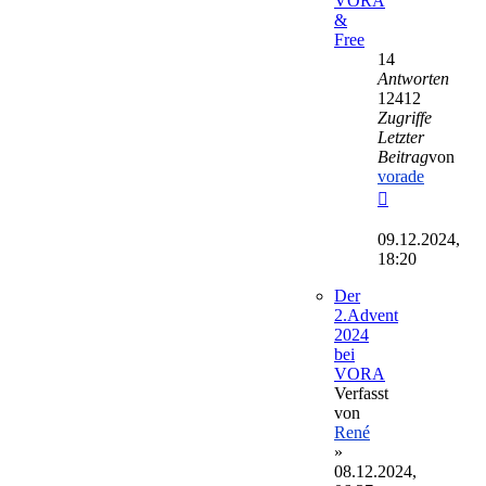
VORA
&
Free
14
Antworten
12412
Zugriffe
Letzter
Beitrag
von
vorade
Neuester
Beitrag
09.12.2024,
18:20
Der
2.Advent
2024
bei
VORA
Verfasst
von
René
»
08.12.2024,