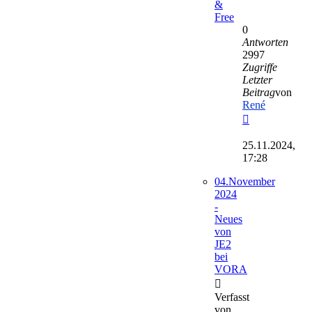
&
Free
0
Antworten
2997
Zugriffe
Letzter
Beitrag
von
René
Neuester
Beitrag
25.11.2024,
17:28
04.November
2024
-
Neues
von
JE2
bei
VORA
Verfasst
von