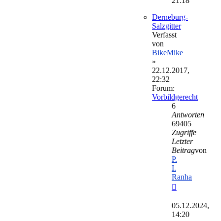
21:18
Derneburg-
Salzgitter
Verfasst
von
BikeMike
»
22.12.2017,
22:32
Forum:
Vorbildgerecht
6
Antworten
69405
Zugriffe
Letzter
Beitrag
von
P.
I.
Ranha
Neuester
Beitrag
05.12.2024,
14:20