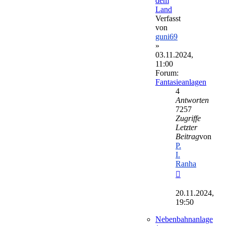
dem
Land
Verfasst
von
guni69
»
03.11.2024,
11:00
Forum:
Fantasieanlagen
4
Antworten
7257
Zugriffe
Letzter
Beitrag
von
P.
I.
Ranha
Neuester
Beitrag
20.11.2024,
19:50
Nebenbahnanlage