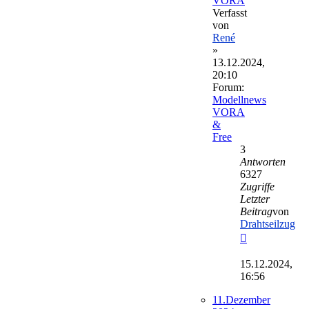
VORA
Verfasst
von
René
»
13.12.2024,
20:10
Forum:
Modellnews
VORA
&
Free
3
Antworten
6327
Zugriffe
Letzter
Beitrag
von
Drahtseilzug
Neuester
Beitrag
15.12.2024,
16:56
11.Dezember