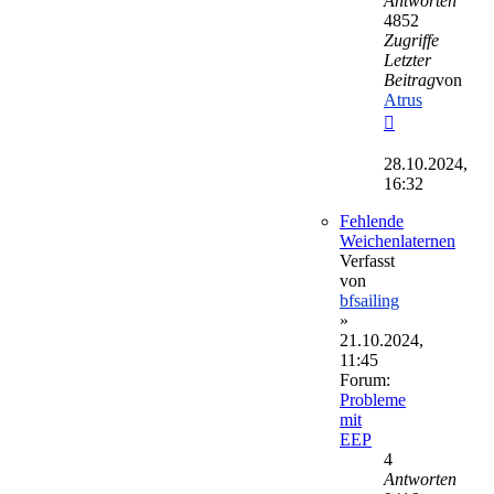
Antworten
4852
Zugriffe
Letzter
Beitrag
von
Atrus
Neuester
Beitrag
28.10.2024,
16:32
Fehlende
Weichenlaternen
Verfasst
von
bfsailing
»
21.10.2024,
11:45
Forum:
Probleme
mit
EEP
4
Antworten