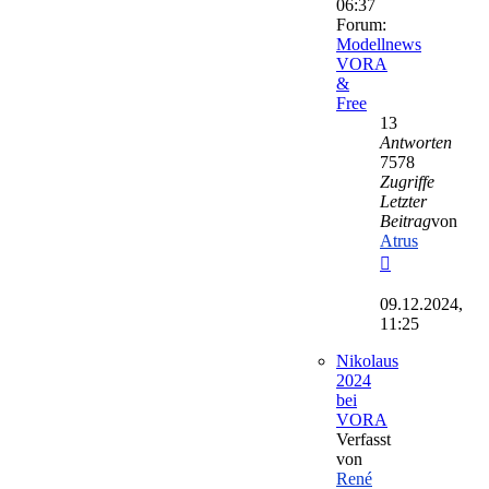
06:37
Forum:
Modellnews
VORA
&
Free
13
Antworten
7578
Zugriffe
Letzter
Beitrag
von
Atrus
Neuester
Beitrag
09.12.2024,
11:25
Nikolaus
2024
bei
VORA
Verfasst
von
René