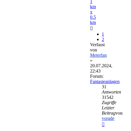
1
km
x
0.5
km
1
2
Verfasst
von
Meterfan
»
20.07.2024,
22:43
Forum:
Fantasieanlagen
31
Antworten
31542
Zugriffe
Letzter
Beitrag
von
vorade
Neuester