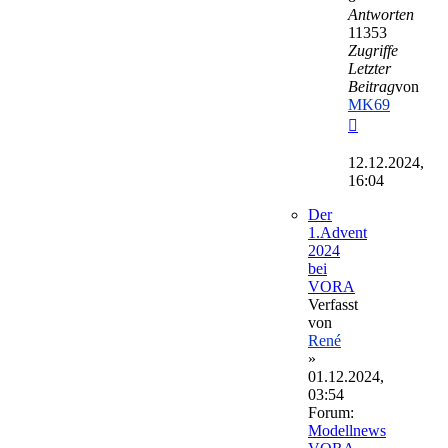
Antworten
11353
Zugriffe
Letzter
Beitrag
von
MK69
Neuester
Beitrag
12.12.2024,
16:04
Der
1.Advent
2024
bei
VORA
Verfasst
von
René
»
01.12.2024,
03:54
Forum:
Modellnews