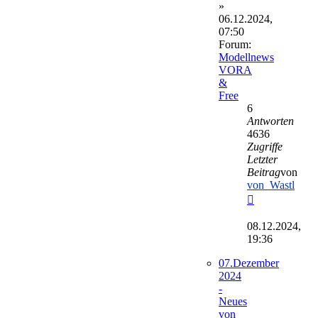
»
06.12.2024,
07:50
Forum:
Modellnews
VORA
&
Free
6
Antworten
4636
Zugriffe
Letzter
Beitrag
von
von_Wastl
Neuester
Beitrag
08.12.2024,
19:36
07.Dezember
2024
-
Neues
von