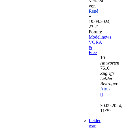
Verfasst
von
René
»
19.09.2024,
23:21
Forum:
Modellnews
VORA
&
Free
10
Antworten
7616
Zugriffe
Letzter
Beitrag
von
Atrus
Neuester
Beitrag
30.09.2024,
11:39
Leider
war