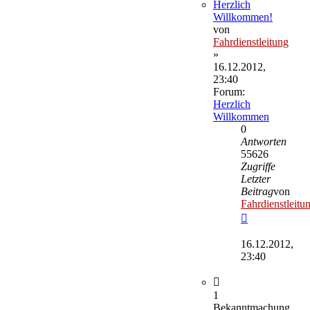
Herzlich
Willkommen!
von
Fahrdienstleitung
»
16.12.2012,
23:40
Forum:
Herzlich
Willkommen
0
Antworten
55626
Zugriffe
Letzter
Beitrag
von
Fahrdienstleitu
Neuester
Beitrag
16.12.2012,
23:40
1
Bekanntmachung