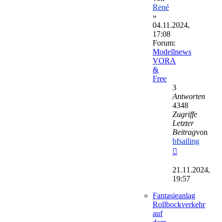
René
»
04.11.2024,
17:08
Forum:
Modellnews
VORA
&
Free
3
Antworten
4348
Zugriffe
Letzter
Beitrag
von
bfsailing
Neuester
Beitrag
21.11.2024,
19:57
Fantasieanlag
Rollbockverkehr
auf