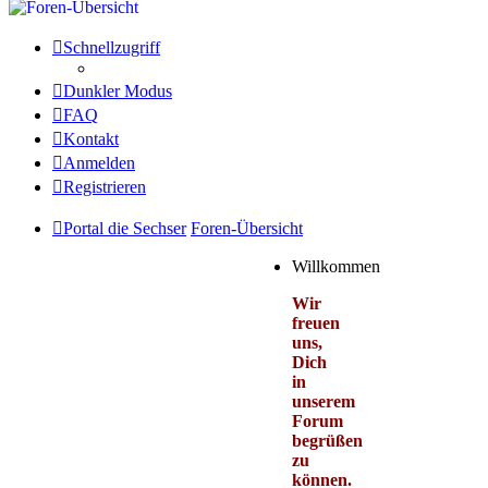
Schnellzugriff
Dunkler Modus
FAQ
Kontakt
Anmelden
Registrieren
Portal die Sechser
Foren-Übersicht
Willkommen
Wir
freuen
uns,
Dich
in
unserem
Forum
begrüßen
zu
können.