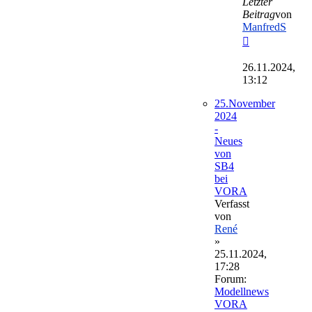
Letzter
Beitrag
von
ManfredS
Neuester
Beitrag
26.11.2024,
13:12
25.November
2024
-
Neues
von
SB4
bei
VORA
Verfasst
von
René
»
25.11.2024,
17:28
Forum:
Modellnews
VORA