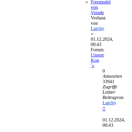
Freemodel
von
Vorade
Verfasst
von
Lurchy
»
01.12.2024,
00:43
Forum:
Unsere
Kon
´s
0
Antworten
33941
Zugriffe
Letzter
Beitrag
von
Lurchy
Neuester
Beitrag
01.12.2024,
00:43