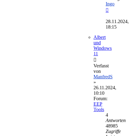
Ingo
Neuester
Beitrag
28.11.2024,
18:15
Albert
und
Windows
11
Verfasst
von
ManfredS
»
26.11.2024,
10:10
Forum:
EEP
Tools
4
Antworten
48985
Zugriffe