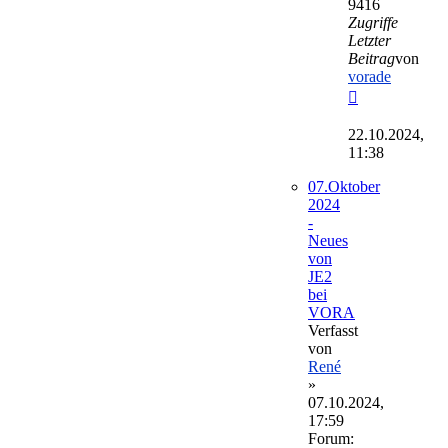
9416
Zugriffe
Letzter
Beitrag
von
vorade
Neuester
Beitrag
22.10.2024,
11:38
07.Oktober
2024
-
Neues
von
JE2
bei
VORA
Verfasst
von
René
»
07.10.2024,
17:59
Forum: