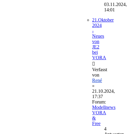
Beitrag
03.11.2024,
14:01
21.Oktober
2024
-
Neues
von
JE2
bei
VORA
Verfasst
von
René
»
21.10.2024,
17:37
Forum:
Modellnews
VORA
&
Free
4