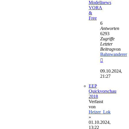
Modellnews
VORA
&
Free
6
Antworten
6293
Zugriffe
Letzter
Beitrag
von
Bahnwanderer
Neuester
Beitrag
09.10.2024,
21:27
EEP
Quickvorschau
2018
Verfasst
von
Heizer_Lok
»
01.10.2024,
13:22