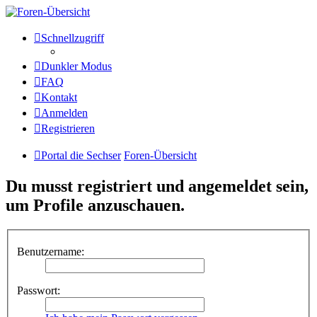
Die Sechser - Anlagenmeisterei
Schnellzugriff
und Treffpunkt für
Dunkler Modus
Eisenbahnverrückte
FAQ
Kontakt
Anmelden
Anlagenmeisterei
Registrieren
Zum Inhalt
Portal die Sechser
Foren-Übersicht
Du musst registriert und angemeldet sein,
um Profile anzuschauen.
Benutzername:
Passwort: