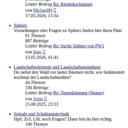
Letzter Beitrag
Re: Ringlokschuppen
Neuester
von
Michael89
Beitrag
17.05.2026, 13:34
Splines
Vorstellungen oder Fragen zu Splines finden hier ihren Platz
91
Themen
887
Beiträge
Letzter Beitrag
Re: Suche Splines von PW1
Neuester
von
Ingo
Beitrag
13.05.2026, 01:41
Landschaftselemente und Landschaftsgestaltung
Du siehst den Wald vor lauter Bäumen nicht, wie funktioniert
nochmal der Landschaftseditor?
44
Themen
336
Beiträge
Letzter Beitrag
Re: Tunneleingang (Strasse)
Neuester
von
Atrus
Beitrag
15.08.2025, 23:33
Signale und Schaltungstechnik
Hp0, Zs3, Lf6, noch Fragen? Dann bist du hier richtig
106
Themen