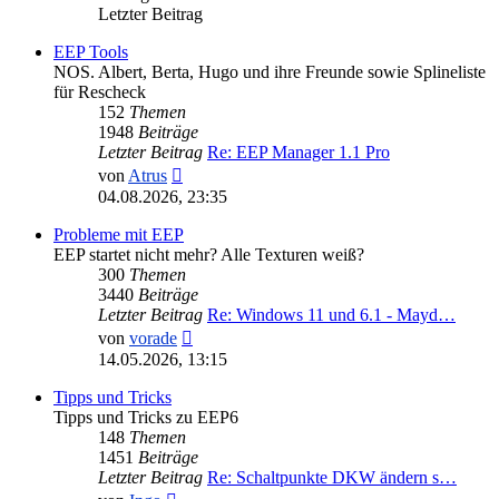
Letzter Beitrag
EEP Tools
NOS. Albert, Berta, Hugo und ihre Freunde sowie Splineliste
für Rescheck
152
Themen
1948
Beiträge
Letzter Beitrag
Re: EEP Manager 1.1 Pro
Neuester
von
Atrus
Beitrag
04.08.2026, 23:35
Probleme mit EEP
EEP startet nicht mehr? Alle Texturen weiß?
300
Themen
3440
Beiträge
Letzter Beitrag
Re: Windows 11 und 6.1 - Mayd…
Neuester
von
vorade
Beitrag
14.05.2026, 13:15
Tipps und Tricks
Tipps und Tricks zu EEP6
148
Themen
1451
Beiträge
Letzter Beitrag
Re: Schaltpunkte DKW ändern s…
Neuester