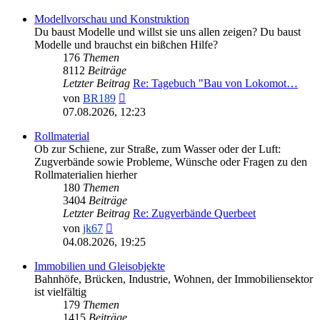
Modellvorschau und Konstruktion
Du baust Modelle und willst sie uns allen zeigen? Du baust
Modelle und brauchst ein bißchen Hilfe?
176
Themen
8112
Beiträge
Letzter Beitrag
Re: Tagebuch "Bau von Lokomot…
Neuester
von
BR189
Beitrag
07.08.2026, 12:23
Rollmaterial
Ob zur Schiene, zur Straße, zum Wasser oder der Luft:
Zugverbände sowie Probleme, Wünsche oder Fragen zu den
Rollmaterialien hierher
180
Themen
3404
Beiträge
Letzter Beitrag
Re: Zugverbände Querbeet
Neuester
von
jk67
Beitrag
04.08.2026, 19:25
Immobilien und Gleisobjekte
Bahnhöfe, Brücken, Industrie, Wohnen, der Immobiliensektor
ist vielfältig
179
Themen
1415
Beiträge