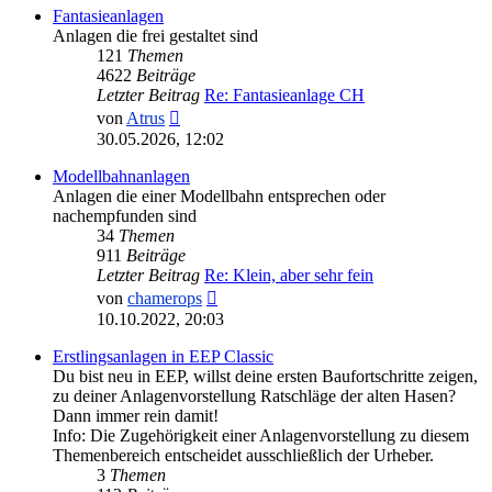
Fantasieanlagen
Anlagen die frei gestaltet sind
121
Themen
4622
Beiträge
Letzter Beitrag
Re: Fantasieanlage CH
Neuester
von
Atrus
Beitrag
30.05.2026, 12:02
Modellbahnanlagen
Anlagen die einer Modellbahn entsprechen oder
nachempfunden sind
34
Themen
911
Beiträge
Letzter Beitrag
Re: Klein, aber sehr fein
Neuester
von
chamerops
Beitrag
10.10.2022, 20:03
Erstlingsanlagen in EEP Classic
Du bist neu in EEP, willst deine ersten Baufortschritte zeigen,
zu deiner Anlagenvorstellung Ratschläge der alten Hasen?
Dann immer rein damit!
Info: Die Zugehörigkeit einer Anlagenvorstellung zu diesem
Themenbereich entscheidet ausschließlich der Urheber.
3
Themen