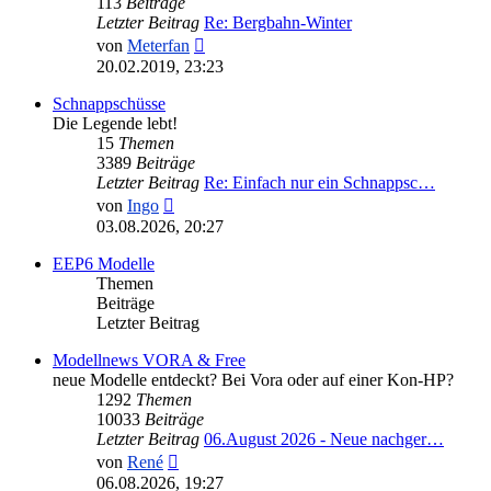
113
Beiträge
Letzter Beitrag
Re: Bergbahn-Winter
Neuester
von
Meterfan
Beitrag
20.02.2019, 23:23
Schnappschüsse
Die Legende lebt!
15
Themen
3389
Beiträge
Letzter Beitrag
Re: Einfach nur ein Schnappsc…
Neuester
von
Ingo
Beitrag
03.08.2026, 20:27
EEP6 Modelle
Themen
Beiträge
Letzter Beitrag
Modellnews VORA & Free
neue Modelle entdeckt? Bei Vora oder auf einer Kon-HP?
1292
Themen
10033
Beiträge
Letzter Beitrag
06.August 2026 - Neue nachger…
Neuester
von
René
Beitrag
06.08.2026, 19:27