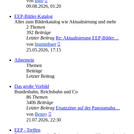
von
Ingo
Beitrag
09.08.2026, 01:20
EEP-Bilder-Katalog
Alles zum Bilderkatalog wie Aktualisierung und mehr
2
Themen
392
Beiträge
Letzter Beitrag
Re: Aktualisierung EEP-Bilder…
Neuester
von
brummbaer
Beitrag
25.05.2026, 17:15
Allgemein
Themen
Beiträge
Letzter Beitrag
Das große Vorbild
Bundesbahn, Reichsbahn und Co
86
Themen
3406
Beiträge
Letzter Beitrag
Ersatzzüge auf der Panoramaba…
Neuester
von
Benny
Beitrag
21.07.2026, 22:30
EEP - Treffen