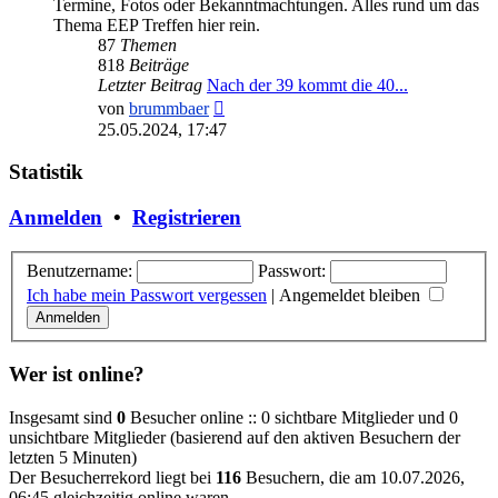
Termine, Fotos oder Bekanntmachtungen. Alles rund um das
Thema EEP Treffen hier rein.
87
Themen
818
Beiträge
Letzter Beitrag
Nach der 39 kommt die 40...
Neuester
von
brummbaer
Beitrag
25.05.2024, 17:47
Statistik
Anmelden
•
Registrieren
Benutzername:
Passwort:
Ich habe mein Passwort vergessen
|
Angemeldet bleiben
Wer ist online?
Insgesamt sind
0
Besucher online :: 0 sichtbare Mitglieder und 0
unsichtbare Mitglieder (basierend auf den aktiven Besuchern der
letzten 5 Minuten)
Der Besucherrekord liegt bei
116
Besuchern, die am 10.07.2026,
06:45 gleichzeitig online waren.