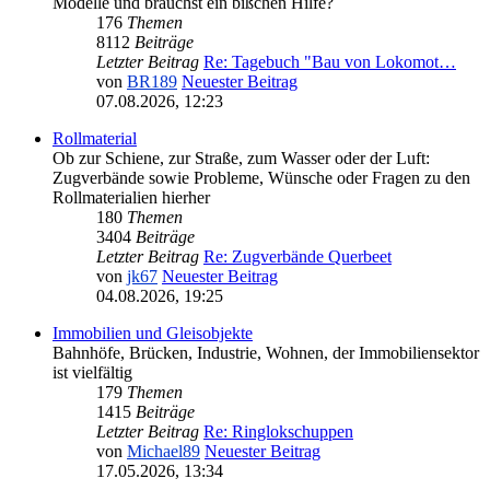
Modelle und brauchst ein bißchen Hilfe?
176
Themen
8112
Beiträge
Letzter Beitrag
Re: Tagebuch "Bau von Lokomot…
von
BR189
Neuester Beitrag
07.08.2026, 12:23
Rollmaterial
Ob zur Schiene, zur Straße, zum Wasser oder der Luft:
Zugverbände sowie Probleme, Wünsche oder Fragen zu den
Rollmaterialien hierher
180
Themen
3404
Beiträge
Letzter Beitrag
Re: Zugverbände Querbeet
von
jk67
Neuester Beitrag
04.08.2026, 19:25
Immobilien und Gleisobjekte
Bahnhöfe, Brücken, Industrie, Wohnen, der Immobiliensektor
ist vielfältig
179
Themen
1415
Beiträge
Letzter Beitrag
Re: Ringlokschuppen
von
Michael89
Neuester Beitrag
17.05.2026, 13:34