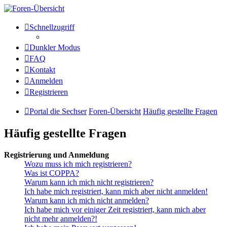
Die Sechser - Anlagenmeisterei
Schnellzugriff
und Treffpunkt für
Dunkler Modus
Eisenbahnverrückte
FAQ
Kontakt
Anmelden
Anlagenmeisterei
Registrieren
Zum Inhalt
Portal die Sechser
Foren-Übersicht
Häufig gestellte Fragen
Häufig gestellte Fragen
Registrierung und Anmeldung
Wozu muss ich mich registrieren?
Was ist COPPA?
Warum kann ich mich nicht registrieren?
Ich habe mich registriert, kann mich aber nicht anmelden!
Warum kann ich mich nicht anmelden?
Ich habe mich vor einiger Zeit registriert, kann mich aber
nicht mehr anmelden?!