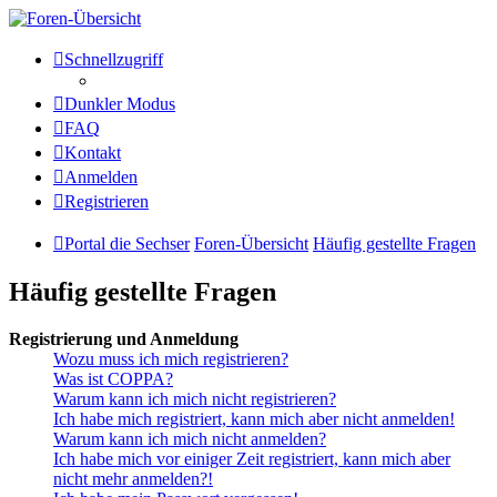
Die Sechser - Anlagenmeisterei
Schnellzugriff
und Treffpunkt für
Dunkler Modus
Eisenbahnverrückte
FAQ
Kontakt
Anmelden
Anlagenmeisterei
Registrieren
Zum Inhalt
Portal die Sechser
Foren-Übersicht
Häufig gestellte Fragen
Häufig gestellte Fragen
Registrierung und Anmeldung
Wozu muss ich mich registrieren?
Was ist COPPA?
Warum kann ich mich nicht registrieren?
Ich habe mich registriert, kann mich aber nicht anmelden!
Warum kann ich mich nicht anmelden?
Ich habe mich vor einiger Zeit registriert, kann mich aber
nicht mehr anmelden?!