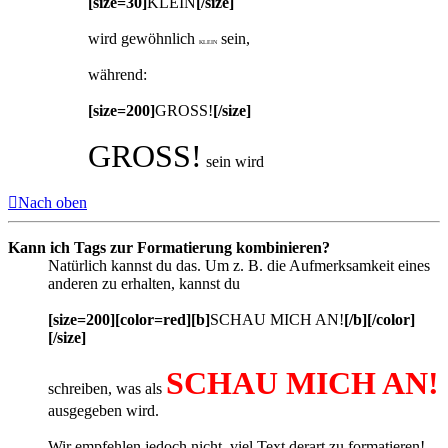
[size=30]
KLEIN
[/size]
wird gewöhnlich
sein,
KLEIN
während:
[size=200]
GROSS!
[/size]
GROSS!
sein wird
Nach oben
Kann ich Tags zur Formatierung kombinieren?
Natürlich kannst du das. Um z. B. die Aufmerksamkeit eines
anderen zu erhalten, kannst du
[size=200][color=red][b]
SCHAU MICH AN!
[/b][/color]
[/size]
SCHAU MICH AN!
schreiben, was als
ausgegeben wird.
Wir empfehlen jedoch nicht, viel Text derart zu formatieren!