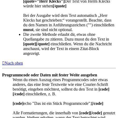
[quote="Herr Klecks"]
Der Text von Herrn Klecks
würde hier stehen
[/quote]
Bei der Ausgabe wird dem Text automatisch „Herr
Klecks hat geschrieben:“ vorangestellt. Beachte, dass
du den Namen in Anführungszeichen ("") einschließen
musst
, sie sind nicht optional.
Die zweite Methode erlaubt dir, etwas ohne
Quellangabe zu zitieren. Dazu musst du den Text in
[quote][/quote]
einschließen. Wenn du die Nachricht
anschaust, wird der Text in einem Zitat-Block
angezeigt.
Nach oben
Programmcode oder Daten mit fester Weite ausgeben
Wenn du einen Auszug eines Programmcodes oder etwas
anderes, das eine feste Textweite wie eine Courier-Schrift
benötigt, eingeben möchtest, solltest du den Text in
[code]
[/code]
einschließen, z. B.
[code]
echo "Das ist ein Stück Programmcode";
[/code]
Alle Formatierungen, die innerhalb von
[code][/code]
genutzt
werden, bleiben erhalten, wenn der Text betrachtet wird.