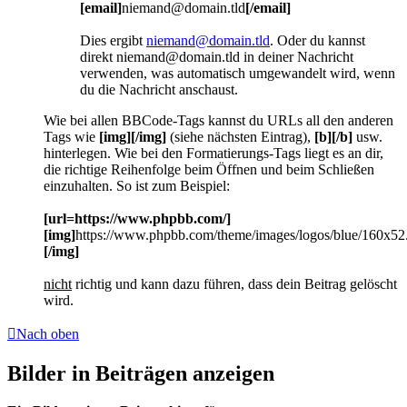
[email]
niemand@domain.tld
[/email]
Dies ergibt
niemand@domain.tld
. Oder du kannst
direkt niemand@domain.tld in deiner Nachricht
verwenden, was automatisch umgewandelt wird, wenn
du die Nachricht anschaust.
Wie bei allen BBCode-Tags kannst du URLs all den anderen
Tags wie
[img][/img]
(siehe nächsten Eintrag),
[b][/b]
usw.
hinterlegen. Wie bei den Formatierungs-Tags liegt es an dir,
die richtige Reihenfolge beim Öffnen und beim Schließen
einzuhalten. So ist zum Beispiel:
[url=https://www.phpbb.com/]
[img]
https://www.phpbb.com/theme/images/logos/blue/160x52
[/img]
nicht
richtig und kann dazu führen, dass dein Beitrag gelöscht
wird.
Nach oben
Bilder in Beiträgen anzeigen