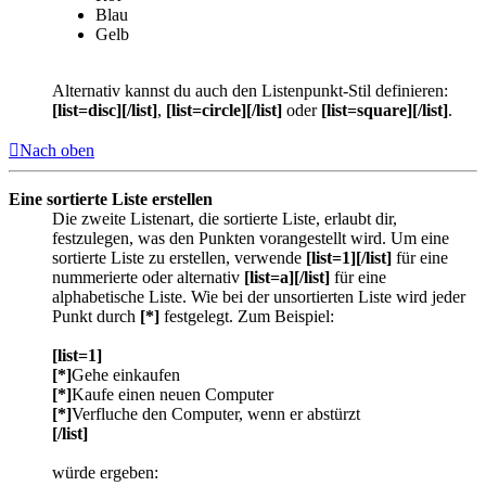
Blau
Gelb
Alternativ kannst du auch den Listenpunkt-Stil definieren:
[list=disc][/list]
,
[list=circle][/list]
oder
[list=square][/list]
.
Nach oben
Eine sortierte Liste erstellen
Die zweite Listenart, die sortierte Liste, erlaubt dir,
festzulegen, was den Punkten vorangestellt wird. Um eine
sortierte Liste zu erstellen, verwende
[list=1][/list]
für eine
nummerierte oder alternativ
[list=a][/list]
für eine
alphabetische Liste. Wie bei der unsortierten Liste wird jeder
Punkt durch
[*]
festgelegt. Zum Beispiel:
[list=1]
[*]
Gehe einkaufen
[*]
Kaufe einen neuen Computer
[*]
Verfluche den Computer, wenn er abstürzt
[/list]
würde ergeben: